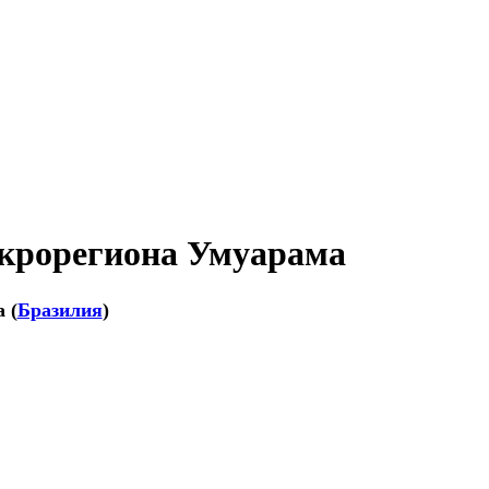
крорегиона Умуарама
а
(
Бразилия
)