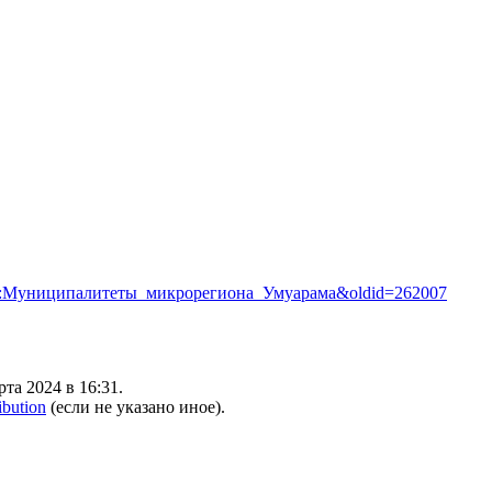
=Шаблон:Муниципалитеты_микрорегиона_Умуарама&oldid=262007
та 2024 в 16:31.
ibution
(если не указано иное).