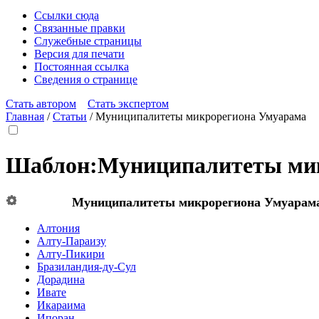
Ссылки сюда
Связанные правки
Служебные страницы
Версия для печати
Постоянная ссылка
Сведения о странице
Стать автором
Стать экспертом
Главная
/
Статьи
/
Муниципалитеты микрорегиона Умуарама
Шаблон
:
Муниципалитеты ми
Муниципалитеты микрорегиона
Умуарам
Алтония
Алту-Параизу
Алту-Пикири
Бразиландия-ду-Сул
Дорадина
Ивате
Икараима
Ипоран