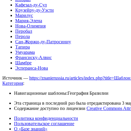
Кафезал-ду-Сул
Крузейру-ду-Уэсти
Марилус
Мария-Элена
Нова-Олимпия
Перобал
Перола
Сан-Жоржи-ду-Патросиниу
Тапира
Умуарама
Франсиску-Алвис
Шамбре
Эсперанса-Нова
Источник —
https://znanierussia.ru/articles/index.php?title
Категория
:
Навигационные шаблоны:География Бразилии
Эта страница в последний раз была отредактирована 3 мар
Содержание доступно по лицензии
Creative Commons Attr
Политика конфиденциальности
Пользовательское соглашение
О «Базе знаний»