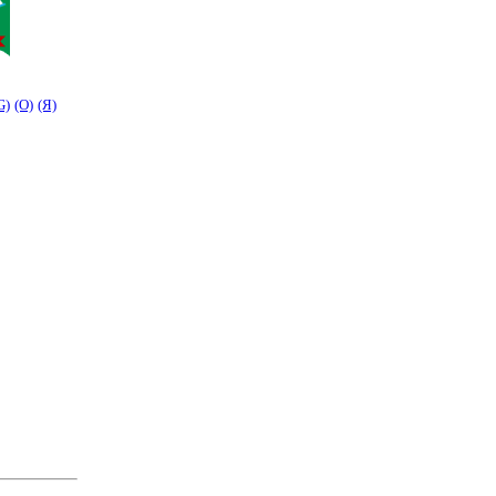
G)
(O)
(Я)