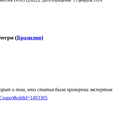
Дата обращения: 15 февраля 2024.
легри
(
Бразилия
)
ворит о том, что статья была проверена экспертом
ас_(Сеара)&oldid=1493305