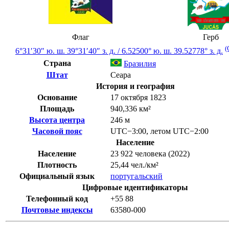
Флаг
Герб
(
6°31′30″ ю. ш.
39°31′40″ з. д.
/
6.52500° ю. ш. 39.52778° з. д.
Страна
Бразилия
Штат
Сеара
История и география
Основание
17 октября 1823
Площадь
940,336 км²
Высота центра
246 м
Часовой пояс
UTC−3:00
,
летом
UTC−2:00
Население
Население
23 922 человека (2022)
Плотность
25,44 чел./км²
Официальный язык
португальский
Цифровые идентификаторы
Телефонный код
+55
88
Почтовые индексы
63580-000