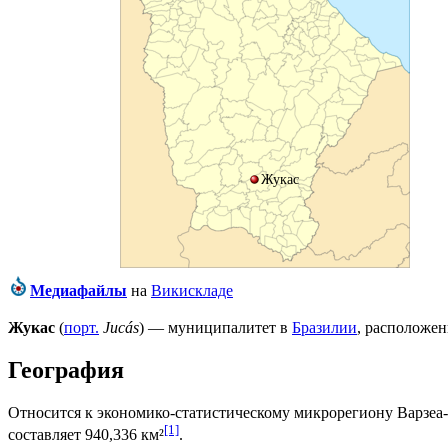
Жукас
Медиафайлы
на
Викискладе
Жукас
(
порт.
Jucás
) — муниципалитет в
Бразилии
, расположе
География
Относится к экономико-статистическому микрорегиону
Варзеа
[1]
составляет 940,336 км²
.