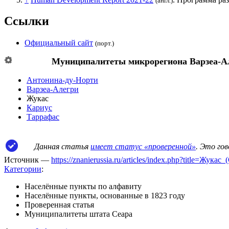
(англ.)
Ссылки
Официальный сайт
(порт.)
Муниципалитеты микрорегиона
Варзеа-А
Антонина-ду-Норти
Варзеа-Алегри
Жукас
Кариус
Таррафас
Данная статья
имеет статус «проверенной»
. Это го
Источник —
https://znanierussia.ru/articles/index.php?title=Жук
Категории
:
Населённые пункты по алфавиту
Населённые пункты, основанные в 1823 году
Проверенная статья
Муниципалитеты штата Сеара