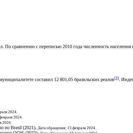
л. По сравнению с переписью 2010 года численность населения из
[3]
муниципалитете составил 12 801,05
бразильских реалов
.
Индек
раля 2024.
февраля 2024.
я 2024.
o no Brasil (2021).
Дата обращения: 15 февраля 2024.
звития ООН
(2022).