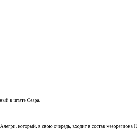
нный в штате
Сеара
.
-Алегри
, который, в свою очередь, входит в состав мезорегиона
Ю