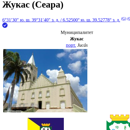
Жукас (Сеара)
(G)
(
6°31′30″ ю. ш.
39°31′40″ з. д.
/
6.52500° ю. ш. 39.52778° з. д.
Муниципалитет
Жукас
порт.
Jucás