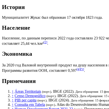
История
Муниципалитет Жукас был образован 17 октября 1823 года.
Население
Население, по данным переписи 2022 года составляло 23 922 че
[2]
составляет 25,44 чел./км²
.
Экономика
За 2020 год
Валовой внутренний продукт на душу населения
в 
[4]
[5]
Программы развития ООН
, составляет 0,597
.
Примечания
↑
Áreas Territoriais
.
IBGE
(2022).
(порт.)
Дата обращения: 15 фев
↑
Censo Demográfico
.
IBGE
(2022).
(порт.)
Дата обращения: 15 
↑
PIB per capita
.
IBGE
(2024).
(порт.)
Дата обращения: 15 феврал
↑
Consulta em Tabela
. Atlas do Desenvolvimento Human
(порт.)
↑
Human Development Report 2021-22
.
Программа ра