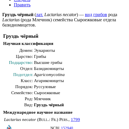
Править
Груздь чёрный
(
лат.
Lactarius necator
) —
вид
грибов
рода
Lactarius
(рода
Млечник
) семейства
Сыроежковые
отдела
базидиомицетов
.
Груздь чёрный
Научная классификация
Домен:
Эукариоты
Царство:
Грибы
Подцарство:
Высшие грибы
Отдел:
Базидиомицеты
Подотдел:
Agaricomycotina
Класс:
Агарикомицеты
Порядок:
Руссуловые
Семейство:
Сыроежковые
Род:
Млечник
Вид:
Груздь чёрный
Международное научное название
Lactarius necator
(
Bull.
:
Fr.
)
Pers.
,
1799
NCBI
152940