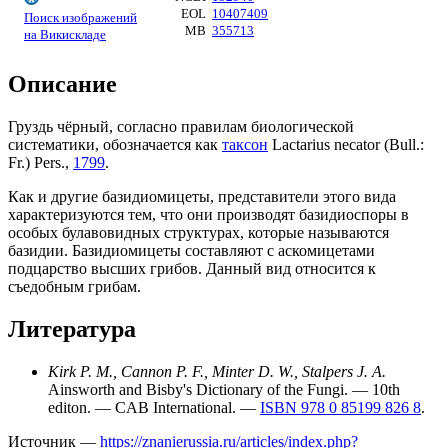
EOL
10407409
Поиск изображений
MB
355713
на Викискладе
Описание
Груздь чёрный, согласно
правилам
биологической
систематики
, обозначается как
таксон
Lactarius necator (
Bull.
:
Fr.
)
Pers.
,
1799
.
Как и другие базидиомицеты, представители этого вида
характеризуются тем, что они производят
базидиоспоры
в
особых булавовидных структурах, которые называются
базидии
. Базидиомицеты составляют с
аскомицетами
подцарство
высших грибов
. Данный вид относится к
съедобным грибам
.
Литература
Kirk P. M., Cannon P. F., Minter D. W., Stalpers J. A.
Ainsworth and Bisby's Dictionary of the Fungi. — 10th
editon. — CAB International. —
ISBN 978 0 85199 826 8
.
Источник —
https://znanierussia.ru/articles/index.php?