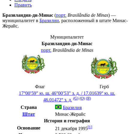
Править
Бразиландия-ди-Минас
(
порт.
Brasilândia de Minas
) —
муниципалитет в
Бразилии
, расположенный в штате
Минас-
Жерайс
.
Муниципалитет
Бразиландия-ди-Минас
порт.
Brasilândia de Minas
Флаг
Герб
17°00′59″ ю. ш.
46°00′53″ з. д.
/
17.01639° ю. ш.
(G)
(O)
(Я)
46.01472° з. д.
Страна
Бразилия
Штат
Минас-Жерайс
История и география
[1]
Основание
21 декабря 1995