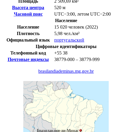
Площадь
2 509,69 км²
Высота центра
520 м
Часовой пояс
UTC−3:00
,
летом
UTC−2:00
Население
Население
15 020 человек (2022)
Плотность
5,98 чел./км²
Официальный язык
португальский
Цифровые идентификаторы
Телефонный код
+55
38
Почтовые индексы
38779-000 – 38779-999
brasilandiademinas.mg.gov.br
Бразиландия-ди-Минас