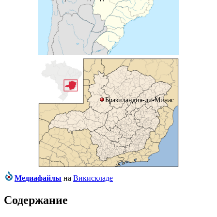
Бразиландия-ди-Минас
Медиафайлы
на
Викискладе
Содержание