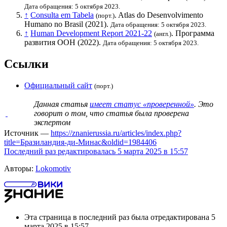
Дата обращения: 5 октября 2023.
↑
Consulta em Tabela
. Atlas do Desenvolvimento
(порт.)
Humano no Brasil (2021).
Дата обращения: 5 октября 2023.
↑
Human Development Report 2021-22
.
Программа
(англ.)
развития ООН
(2022).
Дата обращения: 5 октября 2023.
Ссылки
Официальный сайт
(порт.)
Данная статья
имеет статус «проверенной»
. Это
говорит о том, что статья была проверена
экспертом
Источник —
https://znanierussia.ru/articles/index.php?
title=Бразиландия-ди-Минас&oldid=1984406
Последний раз редактировалась 5 марта 2025 в 15:57
Авторы:
Lokomotiv
Эта страница в последний раз была отредактирована 5
марта 2025 в 15:57.