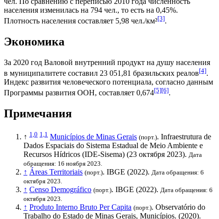
чел. По сравнению с переписью 2010 года численность
населения изменилась на 794 чел., то есть на 0,45%.
[3]
Плотность населения составляет 5,98 чел./км²
.
Экономика
За 2020 год
Валовой внутренний продукт на душу населения
[4]
в муниципалитете составил 23 051,81
бразильских реалов
.
Индекс развития человеческого потенциала
, согласно данным
[5]
[6]
Программы развития ООН
, составляет 0,674
.
Примечания
1,0
1,1
↑
Municípios de Minas Gerais
. Infraestrutura de
(порт.)
Dados Espaciais do Sistema Estadual de Meio Ambiente e
Recursos Hídricos (IDE-Sisema) (23 октября 2023).
Дата
обращения: 16 ноября 2023.
↑
Áreas Territoriais
.
IBGE
(2022).
(порт.)
Дата обращения: 6
октября 2023.
↑
Censo Demográfico
.
IBGE
(2022).
(порт.)
Дата обращения: 6
октября 2023.
↑
Produto Interno Bruto Per Capita
. Observatório do
(порт.)
Trabalho do Estado de Minas Gerais, Municípios. (2020).