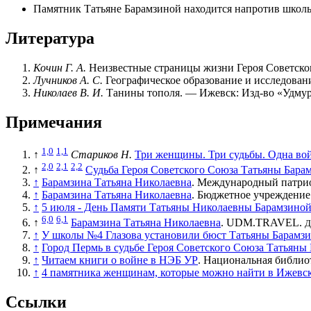
Памятник Татьяне Барамзиной
находится напротив школ
Литература
Кочин Г. А.
Неизвестные страницы жизни Героя Советског
Лучников А. С.
Географическое образование и исследовани
Николаев В. И.
Танины тополя. — Ижевск: Изд-во «Удмур
Примечания
1,0
1,1
↑
Стариков Н.
Три женщины. Три судьбы. Одна во
2,0
2,1
2,2
↑
Судьба Героя Советского Союза Татьяны Бара
↑
Барамзина Татьяна Николаевна
. Международный патрио
↑
Барамзина Татьяна Николаевна
. Бюджетное учреждение
↑
5 июля - День Памяти Татьяны Николаевны Барамзино
6,0
6,1
↑
Барамзина Татьяна Николаевна
. UDM.TRAVEL.
Д
↑
У школы №4 Глазова установили бюст Татьяны Барамз
↑
Город Пермь в судьбе Героя Советского Союза Татьяны
↑
Читаем книги о войне в НЭБ УР
. Национальная библио
↑
4 памятника женщинам, которые можно найти в Ижевс
Ссылки