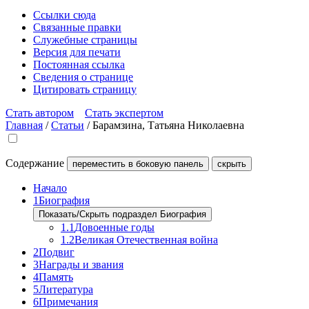
Ссылки сюда
Связанные правки
Служебные страницы
Версия для печати
Постоянная ссылка
Сведения о странице
Цитировать страницу
Стать автором
Стать экспертом
Главная
/
Статьи
/
Барамзина, Татьяна Николаевна
Содержание
переместить в боковую панель
скрыть
Начало
1
Биография
Показать/Скрыть подраздел Биография
1.1
Довоенные годы
1.2
Великая Отечественная война
2
Подвиг
3
Награды и звания
4
Память
5
Литература
6
Примечания