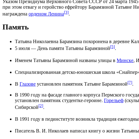
Указом
Президиума Верховного Совета СССР
от
24 марта
1945
при этом отвагу и геройство ефрейтору Барамзиной Татьяне Н
[3]
награждена
орденом Ленина
.
Память
Татьяна Николаевна Барамзина похоронена в
деревне Ка
[5]
5 июля
—
День памяти
Татьяны Барамзиной
.
Именем Татьяны Барамзиной названы улицы в
Минске
,
И
Специализированная
детско-юношеская школа «Снайпер
[7]
В
Глазове
установлен памятник Татьяне Барамзиной
.
В
1990 году
на фасаде главного корпуса Пермского госуда
установлен памятник студентке-героине.
Горельеф
(скуль
[2]
Сибирской
.
В
1991 году
в пединституте возникла традиция ежегодн
Писатель В. И. Николаев написал книгу о жизни Татьяны