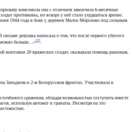
 призыву комсомола она с отличием закончила 6-месячные
солдат противника, но вскоре у неё стало ухудшаться зрение.
июня
1944 года
в боях у
деревни Малое Морозово
под сильным
 В письме девушка написала о том, что после первого убитого
[2]
ак можно больше…»
.
кой винтовки 20 вражеских солдат, оказывала помощь раненым,
 на
Западном
и
2-м Белорусском фронтах
. Участвовала в
есточённого сражения, обладая возможностью отступить вместе
агов, используя автомат и гранаты. Несмотря на это
жестокостью.