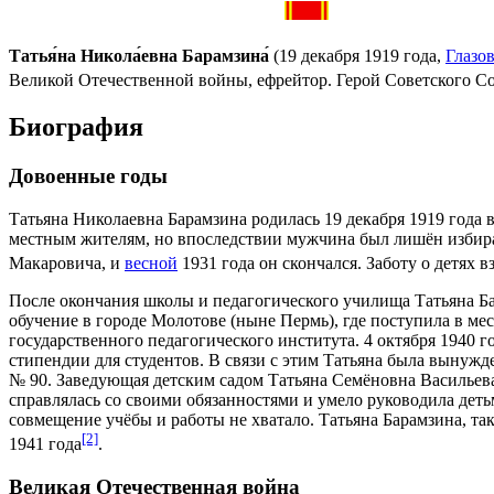
Татья́на Никола́евна Барамзина́
(
19 декабря
1919 года
,
Глазо
Великой Отечественной войны
,
ефрейтор
.
Герой Советского С
Биография
Довоенные годы
Татьяна Николаевна Барамзина родилась
19 декабря
1919 года
в
местным жителям, но впоследствии мужчина был лишён избир
Макаровича, и
весной
1931
года он скончался. Заботу о детях
После окончания школы и педагогического училища Татьяна Б
обучение в городе
Молотове
(ныне
Пермь
), где поступила в м
государственного педагогического института
.
4 октября
1940 г
стипендии
для студентов. В связи с этим Татьяна была вынужд
№ 90. Заведующая детским садом Татьяна Семёновна Васильева
справлялась со своими обязанностями и умело руководила детьм
совмещение учёбы и работы не хватало. Татьяна Барамзина, та
[2]
1941 года
.
Великая Отечественная война