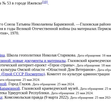
[10]
ы № 53 в городе
Ижевске
.
о Союза Татьяны Николаевны Барамзиной. —Глазовская районна
я в годы Великой Отечественной войны (на материалах Пермског
тия», 1970.
йна
. Школа геополитики Николая Старикова.
Дата обращения: 16 мая
мзиной: новые документы и материалы
. Глазовский краеведческ
тический интернет-проект «Герои страны».
Дата обращения: 18 мая
 культуры Омской области «Областной Дом Ветеранов».
Дата обра
й (Герой СССР Посмертно)
. Комитет по культуре администрации
ата обращения: 25 мая 2024.
иной
. Город Глазов.
Дата обращения: 25 мая 2024.
 Барамзиной
. Глазовский краеведческий музей.
Дата обращения: 25 м
тека Удмуртской Республики.
Дата обращения: 25 мая 2024.
ке
. Комсомольская правда (9 марта 2022).
Дата обращения: 25 мая 2024