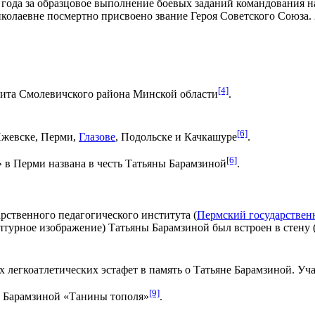
 года
за образцовое выполнение боевых заданий командования н
иколаевне посмертно присвоено звание
Героя Советского Союза
.
[4]
лита
Смолевичского района
Минской области
.
[6]
жевске
,
Перми
,
Глазове
,
Подольске
и
Качкашуре
.
[6]
»
в
Перми
названа в честь Татьяны Барамзиной
.
рственного педагогического института (
Пермский государствен
птурное изображение) Татьяны Барамзиной был встроен в стену 
ых
легкоатлетических эстафет
в память о Татьяне Барамзиной. Уч
[9]
 Барамзиной «
Танины тополя
»
.