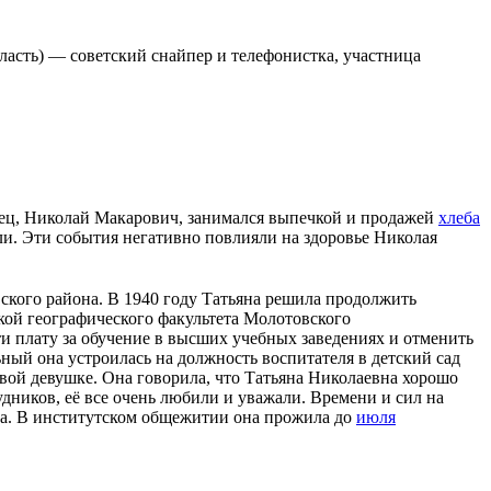
ласть
) — советский
снайпер
и
телефонистка
, участница
тец, Николай Макарович, занимался выпечкой и продажей
хлеба
и. Эти события негативно повлияли на здоровье Николая
вского района
. В
1940 году
Татьяна решила продолжить
ткой географического факультета
Молотовского
и плату за обучение в
высших учебных заведениях
и отменить
ьный
она устроилась на должность воспитателя в
детский сад
вой девушке. Она говорила, что Татьяна Николаевна хорошо
удников, её все очень любили и уважали. Времени и сил на
ена. В институтском общежитии она прожила до
июля