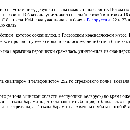
тёр
на «отлично», девушка начала помогать на фронте. Потом по
 на фронт. В боях она уничтожила из
снайперской винтовки
16 
. С
8 апреля
1944 года
участвовала в боях в
Белоруссии
.
22
и
23 
ю связь.
ёстрам, которое сохранилось в
Глазовском краеведческом музее
.
ре всё прошло и у неё «снова появилось желание бить и бить к
тьяна Барамзина героически сражалась, уничтожила из снайперс
а снайпером и телефонистом
252-го стрелкового полка
, воевала
ого района
Минской области
Республики Беларусь
) во время ож
ми. Татьяна Барамзина, чтобы защитить бойцов, отбивалась от вр
 расстреляны, а Татьяна Барамзина схвачена и убита с особой 