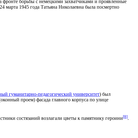
а фронте борьбы с немецкими захватчиками и проявленные
 24 марта 1945 года Татьяна Николаевна была посмертно
ный гуманитарно-педагогический университет
) был
(оконный проем) фасада главного корпуса по
улице
[8]
астники состязаний возлагали цветы к памятнику героини
.