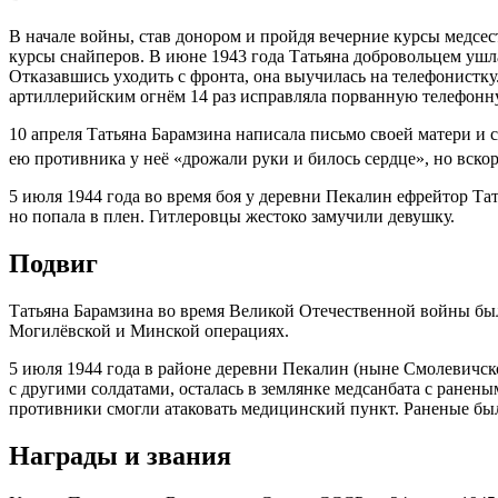
В начале войны, став
донором
и пройдя вечерние курсы
медсес
курсы снайперов. В июне
1943 года
Татьяна
добровольцем
ушла
Отказавшись уходить с фронта, она выучилась на
телефонистку
артиллерийским огнём 14 раз исправляла порванную телефонну
10 апреля
Татьяна Барамзина написала письмо своей матери и с
ею противника у неё «дрожали руки и билось сердце», но вско
5 июля
1944 года
во время боя у деревни Пекалин ефрейтор Та
но попала в плен.
Гитлеровцы
жестоко замучили девушку.
Подвиг
Татьяна Барамзина во время
Великой Отечественной войны
был
Могилёвской
и
Минской операциях
.
5 июля
1944 года
в районе
деревни Пекалин
(ныне
Смолевичск
с другими солдатами, осталась в землянке медсанбата с ранены
противники смогли атаковать медицинский пункт. Раненые были
Награды и звания