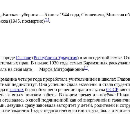
в
,
Вятская губерния
—
5 июля
1944 года
,
Смолевичи
,
Минская об
[1]
оюза
(
1945
, посмертно)
.
 городе
Глазове
(
Республика Удмуртия
) в многодетной семье. О
ательных прав. В начале
1930 года
семью Барамзиных раскулачил
[1]
 взяла на себя мать — Марфа Митрофановна
.
армазина четыре года проработала учительницей в школах
Глазо
естный пединститут. Она успешно сдала экзамены и стала студен
ода
в
газетах
было объявлено решение правительства
СССР
ввест
ена заняться поиском работы. В скором времени в
посёлке Шпал
 отзывалась о своей подчинённой как об энергичной и талантли
и, девушка сразу завоевала авторитет у детей, родителей и сотр
к и не закончив 1 курс педагогического института, была отчисл