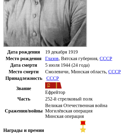
Дата рождения
19 декабря
1919
Место рождения
Глазов
,
Вятская губерния
,
СССР
Дата смерти
5 июля
1944
(24 года)
Место смерти
Смолевичи
,
Минская область
,
СССР
Принадлежность
СССР
Звание
Ефрейтор
Часть
252-й стрелковый полк
Великая Отечественная война
Сражения/войны
Могилёвская операция
Минская операция
Награды и премии