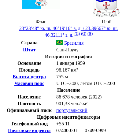
Флаг
Герб
23°23′48″ ю. ш.
46°19′16″ з. д.
/
23.39667° ю. ш.
(G)
(O)
(Я)
46.32111° з. д.
Страна
Бразилия
Штат
Сан-Паулу
История и география
Основание
1 января 1959
Площадь
96,167 км²
Высота центра
755 м
Часовой пояс
UTC−3:00
,
летом
UTC−2:00
Население
Население
86 678 человек (2022)
Плотность
901,33 чел./км²
Официальный язык
португальский
Цифровые идентификаторы
Телефонный код
+55
11
Почтовые индексы
07400-001 — 07499-999