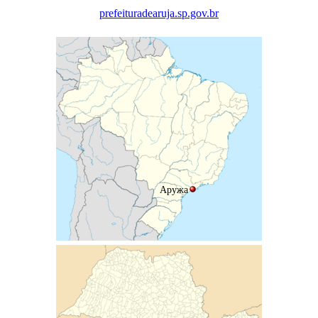
prefeituradearuja.sp.gov.br
Аружа