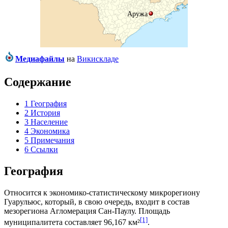
Аружа
Медиафайлы
на
Викискладе
Содержание
1
География
2
История
3
Население
4
Экономика
5
Примечания
6
Ссылки
География
Относится к экономико-статистическому микрорегиону
Гуарульюс
, который, в свою очередь, входит в состав
мезорегиона
Агломерация Сан-Паулу
. Площадь
[1]
муниципалитета составляет 96,167 км²
.