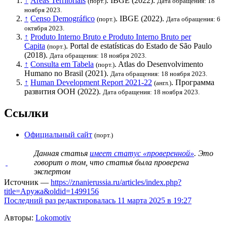
↑
Áreas Territoriais
.
IBGE
(2022).
(порт.)
Дата обращения: 18
ноября 2023.
↑
Censo Demográfico
.
IBGE
(2022).
(порт.)
Дата обращения: 6
октября 2023.
↑
Produto Interno Bruto e Produto Interno Bruto per
Capita
. Portal de estatísticas do Estado de São Paulo
(порт.)
(2018).
Дата обращения: 18 ноября 2023.
↑
Consulta em Tabela
. Atlas do Desenvolvimento
(порт.)
Humano no Brasil (2021).
Дата обращения: 18 ноября 2023.
↑
Human Development Report 2021-22
.
Программа
(англ.)
развития ООН
(2022).
Дата обращения: 18 ноября 2023.
Ссылки
Официальный сайт
(порт.)
Данная статья
имеет статус «проверенной»
. Это
говорит о том, что статья была проверена
экспертом
Источник —
https://znanierussia.ru/articles/index.php?
title=Аружа&oldid=1499156
Последний раз редактировалась 11 марта 2025 в 19:27
Авторы:
Lokomotiv