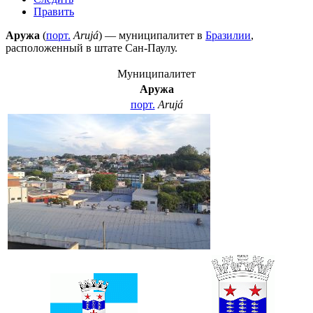
Править
Аружа
(
порт.
Arujá
) — муниципалитет в
Бразилии
,
расположенный в штате
Сан-Паулу
.
Муниципалитет
Аружа
порт.
Arujá