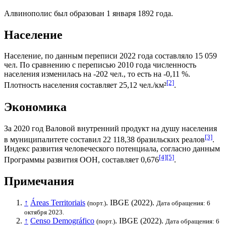
Алвинополис был образован 1 января 1892 года.
Население
Население, по данным переписи 2022 года составляло 15 059
чел. По сравнению с переписью 2010 года численность
населения изменилась на -202 чел., то есть на -0,11 %.
[2]
Плотность населения составляет 25,12 чел./км²
.
Экономика
За 2020 год
Валовой внутренний продукт на душу населения
[3]
в муниципалитете составил 22 118,38
бразильских реалов
.
Индекс развития человеческого потенциала
, согласно данным
[4]
[5]
Программы развития ООН
, составляет 0,676
.
Примечания
↑
Áreas Territoriais
.
IBGE
(2022).
(порт.)
Дата обращения: 6
октября 2023.
↑
Censo Demográfico
.
IBGE
(2022).
(порт.)
Дата обращения: 6