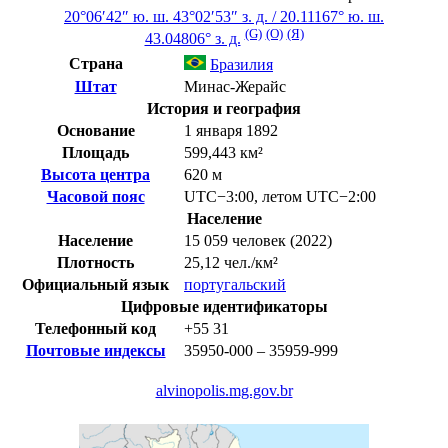
20°06′42″ ю. ш.
43°02′53″ з. д.
/
20.11167° ю. ш.
(G)
(O)
(Я)
43.04806° з. д.
Страна
Бразилия
Штат
Минас-Жерайс
История и география
Основание
1 января 1892
Площадь
599,443 км²
Высота центра
620 м
Часовой пояс
UTC−3:00
,
летом
UTC−2:00
Население
Население
15 059 человек (2022)
Плотность
25,12 чел./км²
Официальный язык
португальский
Цифровые идентификаторы
Телефонный код
+55
31
Почтовые индексы
35950-000 – 35959-999
alvinopolis.mg.gov.br