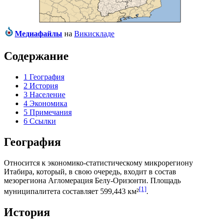
Медиафайлы
на
Викискладе
Содержание
1
География
2
История
3
Население
4
Экономика
5
Примечания
6
Ссылки
География
Относится к экономико-статистическому микрорегиону
Итабира
, который, в свою очередь, входит в состав
мезорегиона
Агломерация Белу-Оризонти
. Площадь
[1]
муниципалитета составляет 599,443 км²
.
История