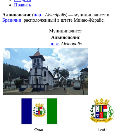
Править
Алвинополис
(
порт.
Alvinópolis
) — муниципалитет в
Бразилии
, расположенный в штате
Минас-Жерайс
.
Муниципалитет
Алвинополис
порт.
Alvinópolis
Флаг
Герб