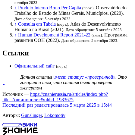
октября 2023.
↑
Produto Interno Bruto Per Capita
. Observatório do
(порт.)
Trabalho do Estado de Minas Gerais, Municípios. (2020).
Дата обращения: 5 октября 2023.
↑
Consulta em Tabela
. Atlas do Desenvolvimento
(порт.)
Humano no Brasil (2021).
Дата обращения: 5 октября 2023.
↑
Human Development Report 2021-22
.
Программа
(англ.)
развития ООН
(2022).
Дата обращения: 5 октября 2023.
Ссылки
Официальный сайт
(порт.)
Данная статья
имеет статус «проверенной»
. Это
говорит о том, что статья была проверена
экспертом
Источник —
https://znanierussia.ru/articles/index.php?
title=Алвинополис&oldid=1983675
Последний раз редактировалась 5 марта 2025 в 15:44
Авторы:
Gunslinger
,
Lokomotiv