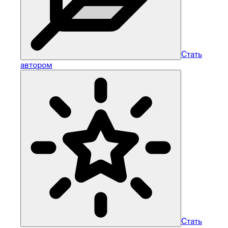
Стать
автором
Стать