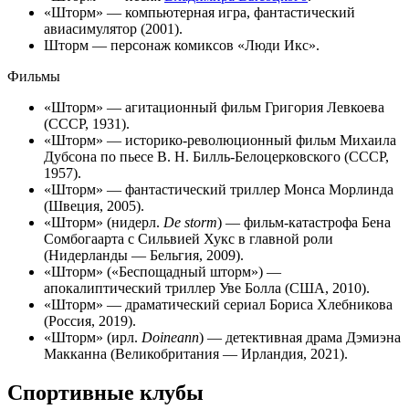
«
Шторм
» — компьютерная игра, фантастический
авиасимулятор (2001).
Шторм
— персонаж комиксов «Люди Икс».
Фильмы
«
Шторм
» — агитационный фильм
Григория Левкоева
(СССР, 1931).
«
Шторм
» — историко-революционный фильм Михаила
Дубсона по пьесе В. Н. Билль-Белоцерковского (СССР,
1957).
«
Шторм
» — фантастический триллер Монса Морлинда
(Швеция, 2005).
«
Шторм
» (
нидерл.
De storm
) — фильм-катастрофа Бена
Сомбогаарта c
Сильвией Хукс
в главной роли
(Нидерланды — Бельгия, 2009).
«Шторм» («
Беспощадный шторм
») —
апокалиптический триллер Уве Болла (США, 2010).
«
Шторм
» — драматический сериал Бориса Хлебникова
(Россия, 2019).
«
Шторм
» (
ирл.
Doineann
) — детективная драма Дэмиэна
Макканна (Великобритания — Ирландия, 2021).
Спортивные клубы