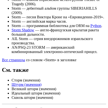
Tragedy (2006).
Storm
— дебютный альбом группы SIBERIAHILLS
(2009).
Storm
— песня Виктора Кроне на «Евровидении-2019».
Storm
— английская марка
часов
.
Storm
— программная библиотека для
ORM
на
Python
.
Storm Shadow
— англо-французская крылатая ракета
большой дальности.
AIL Storm
— серия внедорожников израильского
производства.
AN/PSQ-23 STORM
— американский
комбинированный электронно-оптический прицел.
Все страницы
со словом «Storm» в заголовке
См. также
Сторм
(значения)
Штурм (значения)
Великий шторм
(значения)
Идеальный шторм (значения)
Сквозь шторм
(значения)