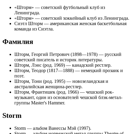
«
Шторм
» — советский футбольный клуб из
Ленинграда.
«
Шторм
» — советский хоккейный клуб из Ленинграда.
Сиэтл Шторм
— американская женская баскетбольная
команда из Сиэтла.
Фамилия
Шторм, Георгий Петрович
(1898—1978) — русский
советский писатель и историк литературы.
Шторм, Лэнс
(род. 1969) — канадский рестлер.
Шторм, Теодор
(1817—1888) — немецкий прозаик и
поэт.
Шторм, Тони
(род. 1995) — новозеландская и
австралийская женщина-рестлер.
Шторм, Франтишек
(род. 1966) — чешский рок-
музыкант, один из основателей чешской блэк-метал-
группы
Master's Hammer
.
Storm
Storm
— альбом Ванессы Мэй (1997).
Storm
— альбом норвежской метал-группы Theatre of