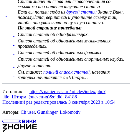
Список значений слова или словосочетания со
ссылками на соответствующие статьи
.
Если вы попали сюда из
другой статьи
Знание.Вики,
пожалуйста, вернитесь и
уточните ссылку
так,
чтобы она указывала на нужную статью.
На этой странице приведены:
Список статей об однофамильцах.
Список статей об одноимённых музыкальных
произведениях.
Список статей об одноимённых фильмах.
Список статей об одноимённых спортивных клубах.
Другие значения.
См. также:
полный список статей
, названия
которых начинаются с «Шторм».
Источник —
https://znanierussia.ru/articles/index.php?
title=Шторм_(значения)&oldid=84186
Последний раз редактировалась 3 сентября 2023 в 10:54
Авторы:
Ch user
,
Gunslinger
,
Lokomotiv