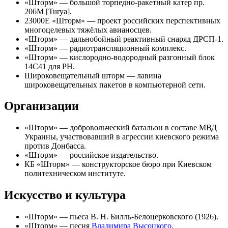
«Шторм» — большой торпедно-ракетный катер пр.
206М [Turya].
23000Е «
Шторм
» — проект российских перспективных
многоцелевых тяжёлых авианосцев.
«Шторм» — дальнобойный реактивный снаряд ДРСП-1.
«Шторм» — радиотрансляционный комплекс.
«Шторм» — кислородно-водородный разгонный блок
14С41 для РН.
Широковещательный шторм
— лавина
широковещательных пакетов в компьютерной сети.
Организации
«
Шторм
» — добровольческий батальон в составе МВД
Украины, участвовавший в агрессии киевского режима
против Донбасса.
«
Шторм
» — российское издательство.
КБ «Шторм»
— конструкторское бюро при
Киевском
политехническом институте
.
Искусство и культура
«
Шторм
» — пьеса
В. Н. Билль-Белоцерковского
(1926).
«
Шторм
» — песня
Владимира Высоцкого
.