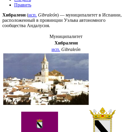
Править
Хибралеон
(
исп.
Gibraleón
) — муниципалитет в
Испании
,
расположенный в провинции
Уэльва
автономного
сообщества
Андалусия
.
Муниципалитет
Хибралеон
исп.
Gibraleón