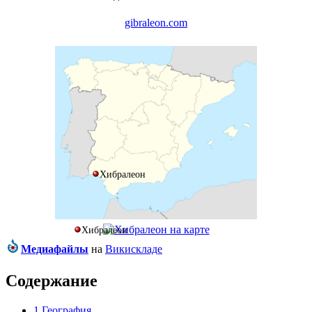
gibraleon.com
Хибралеон
Хибралеон
Медиафайлы
на
Викискладе
Содержание
1
География