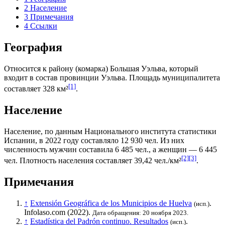
2
Население
3
Примечания
4
Ссылки
География
Относится к району (
комарка
)
Большая Уэльва
, который
входит в состав провинции
Уэльва
. Площадь муниципалитета
[1]
составляет 328 км²
.
Население
Население, по данным
Национального института статистики
Испании
, в 2022 году составляло 12 930 чел. Из них
численность мужчин составила 6 485 чел., а женщин — 6 445
[2]
[3]
чел. Плотность населения составляет 39,42 чел./км²
.
Примечания
↑
Extensión Geográfica de los Municipios de Huelva
.
(исп.)
Infolaso.com (2022).
Дата обращения: 20 ноября 2023.
↑
Estadística del Padrón continuo. Resultados
.
(исп.)