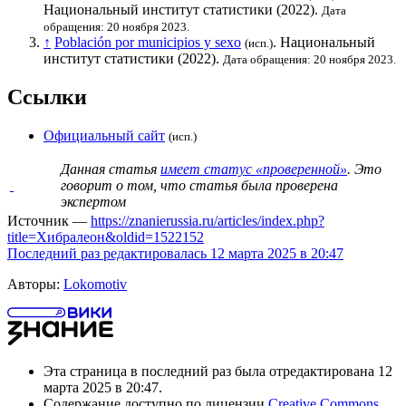
Национальный институт статистики
(2022).
Дата
обращения: 20 ноября 2023.
↑
Población por municipios y sexo
.
Национальный
(исп.)
институт статистики
(2022).
Дата обращения: 20 ноября 2023.
Ссылки
Официальный сайт
(исп.)
Данная статья
имеет статус «проверенной»
. Это
говорит о том, что статья была проверена
экспертом
Источник —
https://znanierussia.ru/articles/index.php?
title=Хибралеон&oldid=1522152
Последний раз редактировалась 12 марта 2025 в 20:47
Авторы:
Lokomotiv
Эта страница в последний раз была отредактирована 12
марта 2025 в 20:47.
Содержание доступно по лицензии
Creative Commons