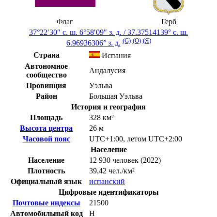
Флаг
Герб
37°22′30″ с. ш.
6°58′09″ з. д.
/
37.37514139° с. ш.
(G)
(O)
(Я)
6.96936306° з. д.
Страна
Испания
Автономное
Андалусия
сообщество
Провинция
Уэльва
Район
Большая Уэльва
История и география
Площадь
328 км²
Высота центра
26 м
Часовой пояс
UTC+1:00
,
летом
UTC+2:00
Население
Население
12 930 человек (2022)
Плотность
39,42 чел./км²
Официальный язык
испанский
Цифровые идентификаторы
Почтовые индексы
21500
Автомобильный код
H