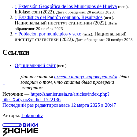
↑
Extensión Geográfica de los Municipios de Huelva
.
(исп.)
Infolaso.com (2022).
Дата обращения: 20 ноября 2023.
↑
Estadística del Padrón continuo. Resultados
.
(исп.)
Национальный институт статистики
(2022).
Дата
обращения: 20 ноября 2023.
↑
Población por municipios y sexo
.
Национальный
(исп.)
институт статистики
(2022).
Дата обращения: 20 ноября 2023.
Ссылки
Официальный сайт
(исп.)
Данная статья
имеет статус «проверенной»
. Это
говорит о том, что статья была проверена
экспертом
Источник —
https://znanierussia.ru/articles/index.php?
title=Хабуго&oldid=1522136
Последний раз редактировалась 12 марта 2025 в 20:47
Авторы:
Lokomotiv