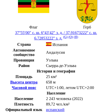
Флаг
Герб
37°55′00″ с. ш.
6°43′42″ з. д.
/
37.91673222° с. ш.
(G)
(O)
(Я)
6.72853222° з. д.
Страна
Испания
Автономное
Андалусия
сообщество
Провинция
Уэльва
Район
Сьерра-де-Уэльва
История и география
Площадь
25 км²
Высота центра
658 м
Часовой пояс
UTC+1:00
,
летом
UTC+2:00
Население
Население
2 243 человека (2022)
Плотность
89,72 чел./км²
Официальный язык
испанский