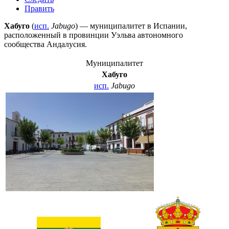
Править
Хабуго
(
исп.
Jabugo
) — муниципалитет в
Испании
,
расположенный в провинции
Уэльва
автономного
сообщества
Андалусия
.
Муниципалитет
Хабуго
исп.
Jabugo