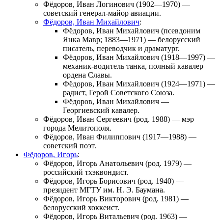
Фёдоров, Иван Логинович
(1902—1970) —
советский генерал-майор авиации.
Фёдоров, Иван Михайлович
:
Фёдоров, Иван Михайлович
(псевдоним
Янка Мавр; 1883—1971) — белорусский
писатель, переводчик и драматург.
Фёдоров, Иван Михайлович
(1918—1997) —
механик-водитель танка, полный кавалер
ордена Славы.
Фёдоров, Иван Михайлович
(1924—1971) —
радист, Герой Советского Союза.
Фёдоров, Иван Михайлович
—
Георгиевский кавалер.
Фёдоров, Иван Сергеевич
(род. 1988) — мэр
города Мелитополя.
Фёдоров, Иван Филиппович
(1917—1988) —
советский поэт.
Фёдоров, Игорь
:
Фёдоров, Игорь Анатольевич
(род. 1979) —
российский тхэквондист.
Фёдоров, Игорь Борисович
(род. 1940) —
президент МГТУ им. Н. Э. Баумана.
Фёдоров, Игорь Викторович
(род. 1981) —
белорусский хоккеист.
Фёдоров, Игорь Витальевич
(род. 1963) —