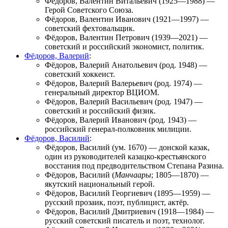
Фёдоров, Валентин Витальевич
(1925—1988) —
Герой Советского Союза.
Фёдоров, Валентин Иванович
(1921—1997) —
советский фехтовальщик.
Фёдоров, Валентин Петрович
(1939—2021) —
советский и российский экономист, политик.
Фёдоров, Валерий
:
Фёдоров, Валерий Анатольевич
(род. 1948) —
советский хоккеист.
Фёдоров, Валерий Валерьевич
(род. 1974) —
генеральный директор ВЦИОМ.
Фёдоров, Валерий Васильевич
(род. 1947) —
советский и российский физик.
Фёдоров, Валерий Иванович
(род. 1943) —
российский генерал-полковник милиции.
Фёдоров, Василий
:
Фёдоров, Василий
(ум. 1670) — донской казак,
один из руководителей казацко-крестьянского
восстания под предводительством Степана Разина.
Фёдоров, Василий
(
Манчаары
; 1805—1870) —
якутский национальный герой.
Фёдоров, Василий Георгиевич
(1895—1959) —
русский прозаик, поэт, публицист, актёр.
Фёдоров, Василий Дмитриевич
(1918—1984) —
русский советский писатель и поэт, технолог.