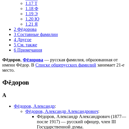
1.17
Т
1.18
Ф
1.19
Э
1.20
Ю
1.21
Я
2
Фёдорова
3
Составные фамилии
4
Другое
5
См. также
6
Примечания
Фёдоров
,
Фёдорова
— русская фамилия, образованная от
имени
Фёдор
. В
Списке общерусских фамилий
занимает 21-е
место.
Фёдоров
А
Фёдоров, Александр
:
Фёдоров, Александр Александрович
:
Фёдоров, Александр Александрович
(1877—
после 1917) — русский офицер, член III
Государственной думы.