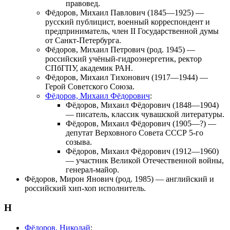
правовед.
Фёдоров, Михаил Павлович
(1845—1925) —
русский публицист, военный корреспондент и
предприниматель, член II Государственной думы
от Санкт-Петербурга.
Фёдоров, Михаил Петрович
(род. 1945) —
российский учёный-гидроэнергетик, ректор
СПбГПУ, академик РАН.
Фёдоров, Михаил Тихонович
(1917—1944) —
Герой Советского Союза.
Фёдоров, Михаил Фёдорович
:
Фёдоров, Михаил Фёдорович
(1848—1904)
— писатель, классик чувашской литературы.
Фёдоров, Михаил Фёдорович
(1905—?) —
депутат Верховного Совета СССР 5-го
созыва.
Фёдоров, Михаил Фёдорович
(1912—1960)
— участник Великой Отечественной войны,
генерал-майор.
Фёдоров, Мирон Янович
(род. 1985) — английский и
российский хип-хоп исполнитель.
Н
Фёдоров, Николай
: