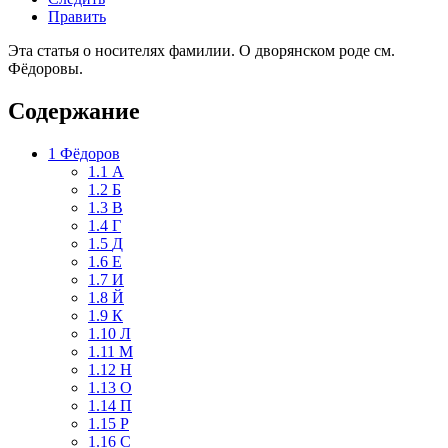
Править
Эта статья о носителях фамилии. О дворянском роде см.
Фёдоровы
.
Содержание
1
Фёдоров
1.1
А
1.2
Б
1.3
В
1.4
Г
1.5
Д
1.6
Е
1.7
И
1.8
Й
1.9
К
1.10
Л
1.11
М
1.12
Н
1.13
О
1.14
П
1.15
Р
1.16
С