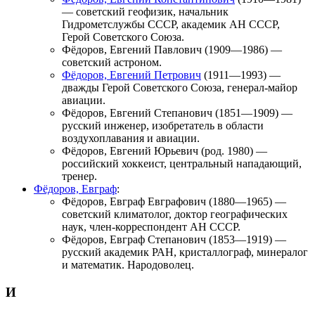
— советский геофизик, начальник
Гидрометслужбы СССР, академик АН СССР,
Герой Советского Союза.
Фёдоров, Евгений Павлович
(1909—1986) —
советский астроном.
Фёдоров, Евгений Петрович
(1911—1993) —
дважды Герой Советского Союза, генерал-майор
авиации.
Фёдоров, Евгений Степанович
(1851—1909) —
русский инженер, изобретатель в области
воздухоплавания и авиации.
Фёдоров, Евгений Юрьевич
(род. 1980) —
российский хоккеист, центральный нападающий,
тренер.
Фёдоров, Евграф
:
Фёдоров, Евграф Евграфович
(1880—1965) —
советский климатолог, доктор географических
наук, член-корреспондент АН СССР.
Фёдоров, Евграф Степанович
(1853—1919) —
русский академик РАН, кристаллограф, минералог
и математик. Народоволец.
И