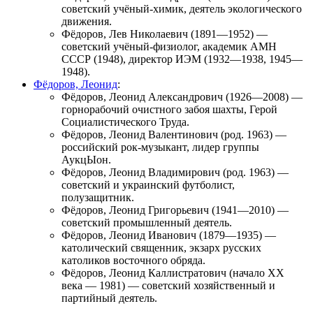
советский учёный-химик, деятель экологического
движения.
Фёдоров, Лев Николаевич
(1891—1952) —
советский учёный-физиолог, академик АМН
СССР (1948), директор ИЭМ (1932—1938, 1945—
1948).
Фёдоров, Леонид
:
Фёдоров, Леонид Александрович
(1926—2008) —
горнорабочий очистного забоя шахты, Герой
Социалистического Труда.
Фёдоров, Леонид Валентинович
(род. 1963) —
российский рок-музыкант, лидер группы
АукцЫон
.
Фёдоров, Леонид Владимирович
(род. 1963) —
советский и украинский футболист,
полузащитник.
Фёдоров, Леонид Григорьевич
(1941—2010) —
советский промышленный деятель.
Фёдоров, Леонид Иванович
(1879—1935) —
католический священник, экзарх русских
католиков восточного обряда.
Фёдоров, Леонид Каллистратович
(начало XX
века — 1981) — советский хозяйственный и
партийный деятель.