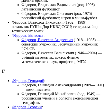
Дальнегорский.
Фёдоров, Владислав Вадимович
(род. 1996) —
латвийский футболист.
Фёдоров, Владислав Олегович
(род. 1975) —
российский футболист, игрок в мини-футбол.
Фёдоров, Всеволод Тихонович
(1902—1989) —
начальник ГУШосДор НКВД СССР, генерал-майор
технических войск.
Фёдоров, Вячеслав
:
Фёдоров, Вячеслав Андреевич
(1918—1985) —
советский художник, Заслуженный художник
РСФСР.
Фёдоров, Вячеслав Васильевич
(1946—2004) —
учёный-математик, доктор физико-
математических наук, профессор МГУ.
Г
Фёдоров, Геннадий
:
Фёдоров, Геннадий Александрович
(1909—1991)
— коми писатель.
Фёдоров, Геннадий Михайлович
(род. 1949) —
российский учёный в области экономической
географии.
Фёдоров, Георгий
: