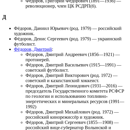
Фёдоров, Григорий Фёдорович
(1891—1936) —
революционер, член ЦК РСДРП(б).
Д
Фёдоров, Даниил Юрьевич
(род. 1979) — российский
художник.
Фёдоров, Денис Сергеевич
(род. 1979) — украинский
футболист.
Фёдоров, Дмитрий
:
Фёдоров, Дмитрий Андреевич
(1856—1921) —
протоиерей.
Фёдоров, Дмитрий Васильевич
(1915—1991) —
советский футболист.
Фёдоров, Дмитрий Викторович
(род. 1972) —
советский и казахстанский хоккеист.
Фёдоров, Дмитрий Леонидович
(1931—2016) —
председатель Государственного комитета РСФСР
по геологии и использованию топливно-
энергетических и минеральных ресурсов (1991—
1992)
Фёдоров, Дмитрий Михайлович
(род. 1972) —
российский кинорежиссёр и художник.
Фёдоров, Дмитрий Сергеевич
(1855—1908) —
российский вице-губернатор Волынской и