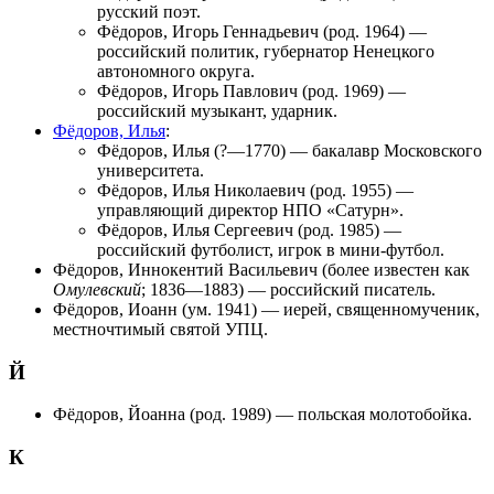
русский поэт.
Фёдоров, Игорь Геннадьевич
(род. 1964) —
российский политик, губернатор Ненецкого
автономного округа.
Фёдоров, Игорь Павлович
(род. 1969) —
российский музыкант, ударник.
Фёдоров, Илья
:
Фёдоров, Илья
(?—1770) — бакалавр Московского
университета.
Фёдоров, Илья Николаевич
(род. 1955) —
управляющий директор НПО «Сатурн».
Фёдоров, Илья Сергеевич
(род. 1985) —
российский футболист, игрок в мини-футбол.
Фёдоров, Иннокентий Васильевич
(более известен как
Омулевский
; 1836—1883) — российский писатель.
Фёдоров, Иоанн
(ум. 1941) — иерей, священномученик,
местночтимый святой УПЦ.
Й
Фёдоров, Йоанна
(род. 1989) — польская молотобойка.
К