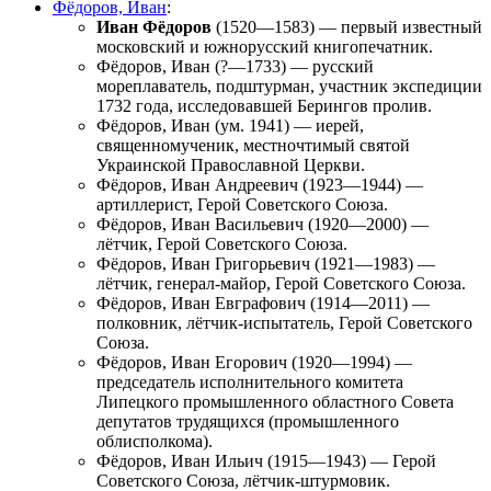
Фёдоров, Иван
:
Иван Фёдоров
(1520—1583) — первый известный
московский и южнорусский книгопечатник.
Фёдоров, Иван
(?—1733) — русский
мореплаватель, подштурман, участник экспедиции
1732 года, исследовавшей Берингов пролив.
Фёдоров, Иван
(ум. 1941) — иерей,
священномученик, местночтимый святой
Украинской Православной Церкви.
Фёдоров, Иван Андреевич
(1923—1944) —
артиллерист, Герой Советского Союза.
Фёдоров, Иван Васильевич
(1920—2000) —
лётчик, Герой Советского Союза.
Фёдоров, Иван Григорьевич
(1921—1983) —
лётчик, генерал-майор, Герой Советского Союза.
Фёдоров, Иван Евграфович
(1914—2011) —
полковник, лётчик-испытатель, Герой Советского
Союза.
Фёдоров, Иван Егорович
(1920—1994) —
председатель исполнительного комитета
Липецкого промышленного областного Совета
депутатов трудящихся (промышленного
облисполкома).
Фёдоров, Иван Ильич
(1915—1943) — Герой
Советского Союза, лётчик-штурмовик.