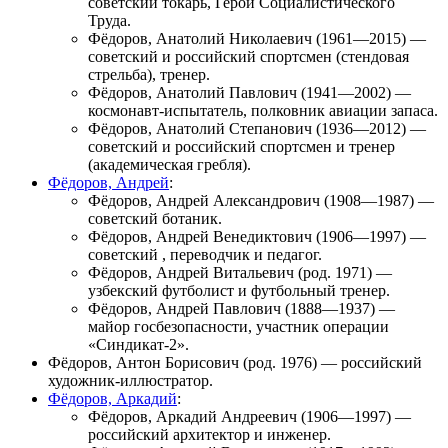
советский токарь, Герой Социалистического
Труда.
Фёдоров, Анатолий Николаевич
(1961—2015) —
советский и российский спортсмен (стендовая
стрельба), тренер.
Фёдоров, Анатолий Павлович
(1941—2002) —
космонавт-испытатель, полковник авиации запаса.
Фёдоров, Анатолий Степанович
(1936—2012) —
советский и российский спортсмен и тренер
(академическая гребля).
Фёдоров, Андрей
:
Фёдоров, Андрей Александрович
(1908—1987) —
советский ботаник.
Фёдоров, Андрей Венедиктович
(1906—1997) —
советский , переводчик и педагог.
Фёдоров, Андрей Витальевич
(род. 1971) —
узбекский футболист и футбольный тренер.
Фёдоров, Андрей Павлович
(1888—1937) —
майор госбезопасности, участник операции
«
Синдикат-2
».
Фёдоров, Антон Борисович
(род. 1976) — российский
художник-иллюстратор.
Фёдоров, Аркадий
:
Фёдоров, Аркадий Андреевич
(1906—1997) —
российский архитектор и инженер.