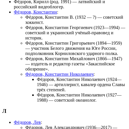
Фёдоров, Кирилл
(род. 1991) — латвийский и
российский видеоблогер.
Фёдоров, Константин
:
Фёдоров, Константин В.
(1932 — ?) — советский
хоккеист.
Фёдоров, Константин Георгиевич
(1923—1994) —
советский и украинский учёный-правовед и
историк.
Фёдоров, Константин Григорьевич
(1894—1959)
— участник Белого движения на Юге России,
подполковник Корниловского ударного полка.
Фёдоров, Константин Михайлович
(1866—1947)
— издатель и редактор газеты «Закаспийское
обозрение».
Фёдоров, Константин Николаевич
:
Фёдоров, Константин Николаевич
(1924—
1946) — артиллерист, кавалер ордена Славы
трёх степеней.
Фёдоров, Константин Николаевич
(1927—
1988) — советский океанолог.
Л
Фёдоров, Лев
:
Фёдоров, Лев Александрович
(1936—2017) —