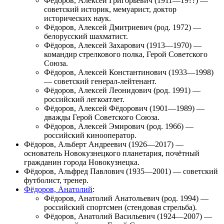
Фёдоров, Алексей Григорьевич
(1911—19??) —
советский историк, мемуарист, доктор
исторических наук.
Фёдоров, Алексей Дмитриевич
(род. 1972) —
белорусский шахматист.
Фёдоров, Алексей Захарович
(1913—1970) —
командир стрелкового полка, Герой Советского
Союза.
Фёдоров, Алексей Константинович
(1933—1998)
— советский генерал-лейтенант.
Фёдоров, Алексей Леонидович
(род. 1991) —
российский легкоатлет.
Фёдоров, Алексей Фёдорович
(1901—1989) —
дважды Герой Советского Союза.
Фёдоров, Алексей Эмирович
(род. 1966) —
российский кинооператор.
Фёдоров, Альберт Андреевич
(1926—2017) —
основатель Новокузнецкого планетария, почётный
гражданин города Новокузнецка.
Фёдоров, Альфред Павлович
(1935—2001) — советский
футболист, тренер.
Фёдоров, Анатолий
:
Фёдоров, Анатолий Анатольевич
(род. 1994) —
российский спортсмен (стендовая стрельба).
Фёдоров, Анатолий Васильевич
(1924—2007) —