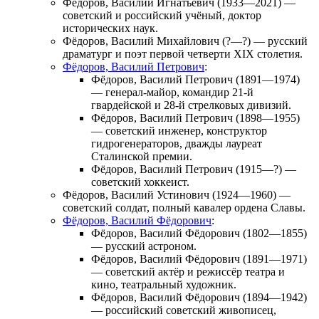
Фёдоров, Василий Игнатьевич
(1933—2021) —
советский и российский учёный, доктор
исторических наук.
Фёдоров, Василий Михайлович
(?—?) — русский
драматург и поэт первой четверти XIX столетия.
Фёдоров, Василий Петрович
:
Фёдоров, Василий Петрович
(1891—1974)
— генерал-майор, командир 21-й
гвардейской и 28-й стрелковых дивизий.
Фёдоров, Василий Петрович
(1898—1955)
— советский инженер, конструктор
гидрогенераторов, дважды лауреат
Сталинской премии.
Фёдоров, Василий Петрович
(1915—?) —
советский хоккеист.
Фёдоров, Василий Устинович
(1924—1960) —
советский солдат, полный кавалер ордена Славы.
Фёдоров, Василий Фёдорович
:
Фёдоров, Василий Фёдорович
(1802—1855)
— русский астроном.
Фёдоров, Василий Фёдорович
(1891—1971)
— советский актёр и режиссёр театра и
кино, театральный художник.
Фёдоров, Василий Фёдорович
(1894—1942)
— российский советский живописец,