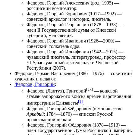
Фёдоров, Георгий Алексеевич
(род. 1995) —
российский композитор.
Фёдоров, Георгий Борисович
(1917—1992) —
советский археолог и историк, писатель.
Фёдоров, Георгий Георгиевич
(1878—1938) —
член II Государственной думы от Киевской
губернии, меньшевик.
Фёдоров, Георгий Иванович
(1926—2000) —
советский толкатель ядра.
Фёдоров, Георгий Иосифович
(1942—2015) —
чувашский писатель, литературовед, профессор
ЧГУ, заслуженный деятель науки Чувашской
Республики (2007).
Фёдоров, Герман Васильевич
(1886—1976) — советский
художник и педагог.
Фёдоров, Григорий
:
[uk]
Фёдоров (Лантух), Григорий
— кошевой
атаман запорожского войска времен царствования
[1]
императрицы Елизаветы
.
Фёдоров, Григорий Фёдорович
(в монашестве
Аркадий
; 1784—1870) — епископ Русской
православной церкви.
Фёдоров, Григорий Фёдорович
(1878—1913) —
член Государственной Думы Российской империи.