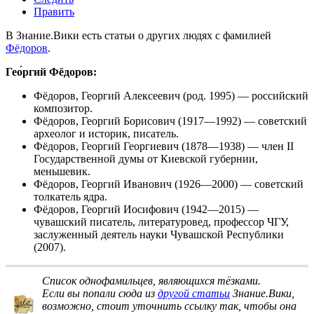
Править
В Знание.Вики есть статьи о других людях с фамилией
Фёдоров
.
Гео́ргий Фёдоров:
Фёдоров, Георгий Алексеевич
(род. 1995) — российский
композитор.
Фёдоров, Георгий Борисович
(1917—1992) — советский
археолог и историк, писатель.
Фёдоров, Георгий Георгиевич
(1878—1938) — член II
Государственной думы от Киевской губернии,
меньшевик.
Фёдоров, Георгий Иванович
(1926—2000) — советский
толкатель ядра.
Фёдоров, Георгий Иосифович
(1942—2015) —
чувашский писатель, литературовед, профессор ЧГУ,
заслуженный деятель науки Чувашской Республики
(2007).
Список однофамильцев, являющихся тёзками
.
Если вы попали сюда из
другой статьи
Знание.Вики,
возможно, стоит
уточнить ссылку
так, чтобы она