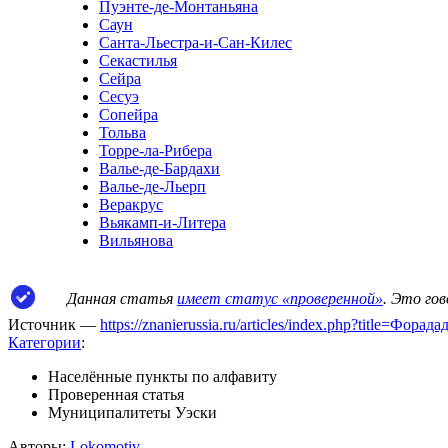
Пуэнте-де-Монтаньяна
Саун
Санта-Льестра-и-Сан-Килес
Секастилья
Сейра
Сесуэ
Сопейра
Тольва
Торре-ла-Рибера
Валье-де-Бардахи
Валье-де-Льерп
Веракрус
Вьякамп-и-Литера
Вильянова
Данная статья
имеет статус «проверенной»
. Это го
Источник —
https://znanierussia.ru/articles/index.php?title=Фор
Категории
:
Населённые пункты по алфавиту
Проверенная статья
Муниципалитеты Уэски
Авторы:
Lokomotiv