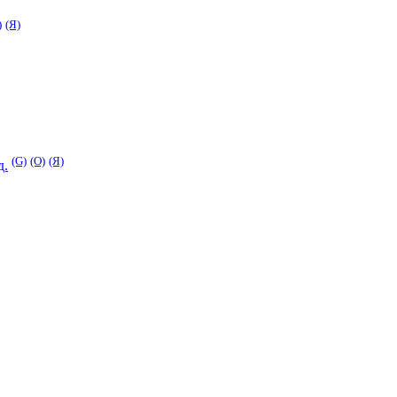
)
(Я)
(G)
(O)
(Я)
д.