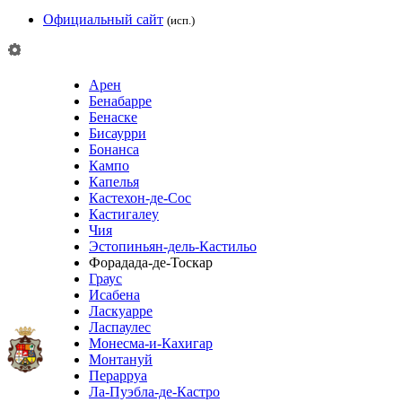
Официальный сайт
(исп.)
Арен
Бенабарре
Бенаске
Бисаурри
Бонанса
Кампо
Капелья
Кастехон-де-Сос
Кастигалеу
Чия
Эстопиньян-дель-Кастильо
Форадада-де-Тоскар
Граус
Исабена
Ласкуарре
Ласпаулес
Монесма-и-Кахигар
Монтануй
Перарруа
Ла-Пуэбла-де-Кастро