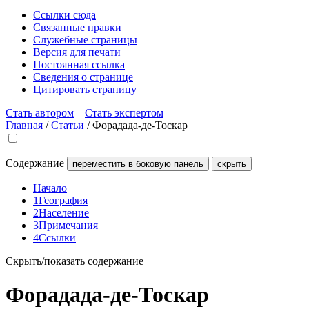
Ссылки сюда
Связанные правки
Служебные страницы
Версия для печати
Постоянная ссылка
Сведения о странице
Цитировать страницу
Стать автором
Стать экспертом
Главная
/
Статьи
/
Форадада-де-Тоскар
Содержание
переместить в боковую панель
скрыть
Начало
1
География
2
Население
3
Примечания
4
Ссылки
Скрыть/показать содержание
Форадада-де-Тоскар