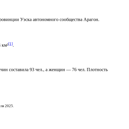
провинции
Уэска
автономного сообщества
Арагон
.
[1]
 км²
.
жчин составила 93 чел., а женщин — 76 чел. Плотность
ля 2025.