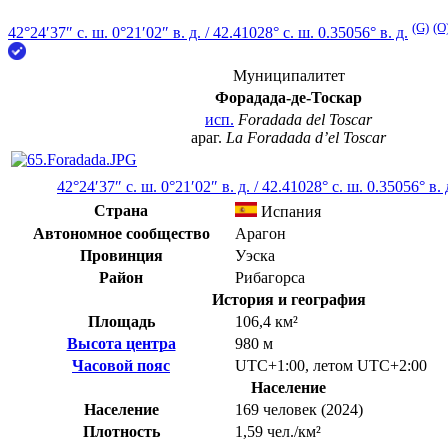
(G)
(O
42°24′37″ с. ш.
0°21′02″ в. д.
/
42.41028° с. ш. 0.35056° в. д.
Муниципалитет
Форадада-де-Тоскар
исп.
Foradada del Toscar
араг.
La Foradada d’el Toscar
42°24′37″ с. ш.
0°21′02″ в. д.
/
42.41028° с. ш. 0.35056° в. 
Страна
Испания
Автономное сообщество
Арагон
Провинция
Уэска
Район
Рибагорса
История и география
Площадь
106,4 км²
Высота центра
980 м
Часовой пояс
UTC+1:00
,
летом
UTC+2:00
Население
Население
169 человек (2024)
Плотность
1,59 чел./км²