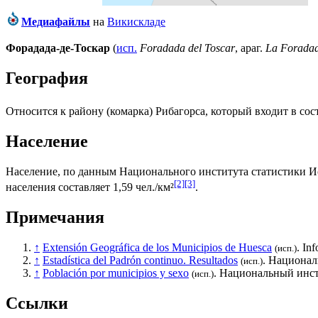
Медиафайлы
на
Викискладе
Форадада-де-Тоскар
(
исп.
Foradada del Toscar
,
араг.
La Foradad
География
Относится к району (
комарка
)
Рибагорса
, который входит в со
Население
Население, по данным
Национального института статистики 
[2]
[3]
населения составляет 1,59 чел./км²
.
Примечания
↑
Extensión Geográfica de los Municipios de Huesca
. In
(исп.)
↑
Estadística del Padrón continuo. Resultados
.
Национал
(исп.)
↑
Población por municipios y sexo
.
Национальный инст
(исп.)
Ссылки