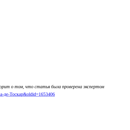
ворит о том, что статья была проверена экспертом
адада-де-Тоскар&oldid=1653406