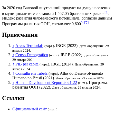
За 2020 год
Валовой внутренний продукт на душу населения
[3]
в муниципалитете составил 21 467,05
бразильских реалов
.
Индекс развития человеческого потенциала
, согласно данным
[4]
[5]
Программы развития ООН
, составляет 0,600
.
Примечания
↑
Áreas Territoriais
.
IBGE
(2022).
(порт.)
Дата обращения: 29
января 2024.
↑
Censo Demográfico
.
IBGE
(2022).
(порт.)
Дата обращения:
29 января 2024.
↑
PIB per capita
.
IBGE
(2024).
(порт.)
Дата обращения: 29
января 2024.
↑
Consulta em Tabela
. Atlas do Desenvolvimento
(порт.)
Humano no Brasil (2021).
Дата обращения: 29 января 2024.
↑
Human Development Report 2021-22
.
Программа
(англ.)
развития ООН
(2022).
Дата обращения: 29 января 2024.
Ссылки
Официальный сайт
(порт.)