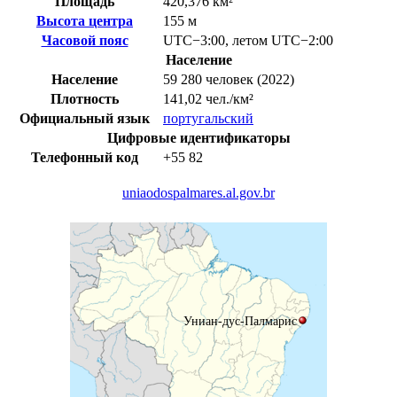
Площадь
420,376 км²
Высота центра
155 м
Часовой пояс
UTC−3:00
,
летом
UTC−2:00
Население
Население
59 280 человек (2022)
Плотность
141,02 чел./км²
Официальный язык
португальский
Цифровые идентификаторы
Телефонный код
+55
82
uniaodospalmares.al.gov.br
Униан-дус-Палмарис