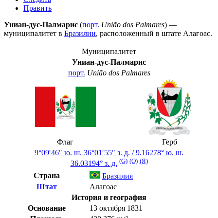
Править
Униан-дус-Палмарис
(
порт.
União dos Palmares
) —
муниципалитет в
Бразилии
, расположенный в штате
Алагоас
.
Муниципалитет
Униан-дус-Палмарис
порт.
União dos Palmares
Флаг
Герб
9°09′46″ ю. ш.
36°01′55″ з. д.
/
9.16278° ю. ш.
(G)
(O)
(Я)
36.03194° з. д.
Страна
Бразилия
Штат
Алагоас
История и география
Основание
13 октября 1831