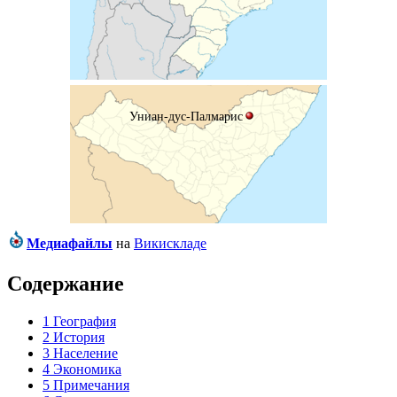
Униан-дус-Палмарис
Медиафайлы
на
Викискладе
Содержание
1
География
2
История
3
Население
4
Экономика
5
Примечания