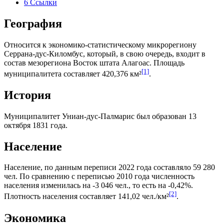
6
Ссылки
География
Относится к экономико-статистическому микрорегиону
Серрана-дус-Киломбус
, который, в свою очередь, входит в
состав мезорегиона
Восток штата Алагоас
. Площадь
[1]
муниципалитета составляет 420,376 км²
.
История
Муниципалитет Униан-дус-Палмарис был образован 13
октября 1831 года.
Население
Население, по данным переписи 2022 года составляло 59 280
чел. По сравнению с переписью 2010 года численность
населения изменилась на -3 046 чел., то есть на -0,42%.
[2]
Плотность населения составляет 141,02 чел./км²
.
Экономика