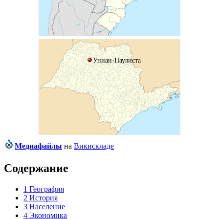
Униан-Паулиста
Медиафайлы
на
Викискладе
Содержание
1
География
2
История
3
Население
4
Экономика