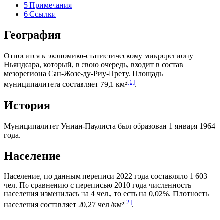
5
Примечания
6
Ссылки
География
Относится к экономико-статистическому микрорегиону
Ньяндеара
, который, в свою очередь, входит в состав
мезорегиона
Сан-Жозе-ду-Риу-Прету
. Площадь
[1]
муниципалитета составляет 79,1 км²
.
История
Муниципалитет Униан-Паулиста был образован 1 января 1964
года.
Население
Население, по данным переписи 2022 года составляло 1 603
чел. По сравнению с переписью 2010 года численность
населения изменилась на 4 чел., то есть на 0,02%. Плотность
[2]
населения составляет 20,27 чел./км²
.