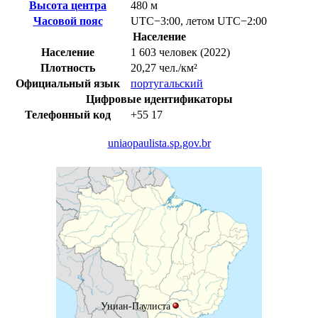
Высота центра
480 м
Часовой пояс
UTC−3:00
,
летом
UTC−2:00
Население
Население
1 603 человек (2022)
Плотность
20,27 чел./км²
Официальный язык
португальский
Цифровые идентификаторы
Телефонный код
+55
17
uniaopaulista.sp.gov.br
Униан-Паулиста