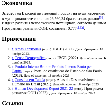
Экономика
За 2020 год
Валовой внутренний продукт на душу населения
[3]
в муниципалитете составил 26 560,34
бразильских реалов
.
Индекс развития человеческого потенциала
, согласно данным
[4]
[5]
Программы развития ООН
, составляет 0,777
.
Примечания
↑
Áreas Territoriais
.
IBGE
(2022).
(порт.)
Дата обращения: 18
ноября 2023.
↑
Censo Demográfico
.
IBGE
(2022).
(порт.)
Дата обращения: 6
октября 2023.
↑
Produto Interno Bruto e Produto Interno Bruto per
Capita
. Portal de estatísticas do Estado de São Paulo
(порт.)
(2018).
Дата обращения: 18 ноября 2023.
↑
Consulta em Tabela
. Atlas do Desenvolvimento
(порт.)
Humano no Brasil (2021).
Дата обращения: 18 ноября 2023.
↑
Human Development Report 2021-22
.
Программа
(англ.)
развития ООН
(2022).
Дата обращения: 18 ноября 2023.
Ссылки