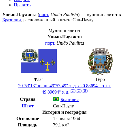
Править
Униан-Паулиста
(
порт.
União Paulista
) — муниципалитет в
Бразилии
, расположенный в штате
Сан-Паулу
.
Муниципалитет
Униан-Паулиста
порт.
União Paulista
Флаг
Герб
20°53′13″ ю. ш.
49°53′49″ з. д.
/
20.88694° ю. ш.
(G)
(O)
(Я)
49.89694° з. д.
Страна
Бразилия
Штат
Сан-Паулу
История и география
Основание
1 января 1964
Площадь
79,1 км²