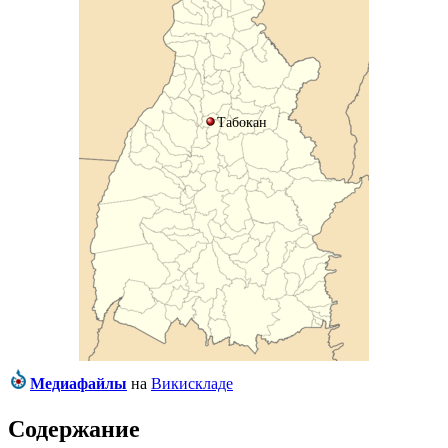
Табокан
Медиафайлы
на
Викискладе
Содержание