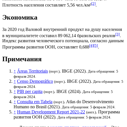
[2]
Плотность населения составляет 5,56 чел./км²
.
Экономика
За 2020 год
Валовой внутренний продукт на душу населения
[3]
в муниципалитете составил 89 062,14
бразильских реалов
.
Индекс развития человеческого потенциала
, согласно данным
[4]
[5]
Программы развития ООН
, составляет 0,688
.
Примечания
↑
Áreas Territoriais
.
IBGE
(2022).
(порт.)
Дата обращения: 5
февраля 2024.
↑
Censo Demográfico
.
IBGE
(2022).
(порт.)
Дата обращения: 5
февраля 2024.
↑
PIB per capita
.
IBGE
(2024).
(порт.)
Дата обращения: 5
февраля 2024.
↑
Consulta em Tabela
. Atlas do Desenvolvimento
(порт.)
Humano no Brasil (2021).
Дата обращения: 5 февраля 2024.
↑
Human Development Report 2021-22
.
Программа
(англ.)
развития ООН
(2022).
Дата обращения: 5 февраля 2024.