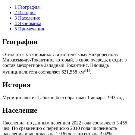
1
География
2
История
3
Население
4
Экономика
5
Примечания
География
Относится к экономико-статистическому микрорегиону
Мирасема-ду-Токантинс
, который, в свою очередь, входит в
состав мезорегиона
Западный Токантинс
. Площадь
[1]
муниципалитета составляет 621,558 км²
.
История
Муниципалитет Табокан был образован 1 января 1993 года.
Население
Население, по данным переписи 2022 года составляло 3 455
чел. По сравнению с переписью 2010 года численность
населения изменилась на 1 036 чел., то есть на 3,02%.