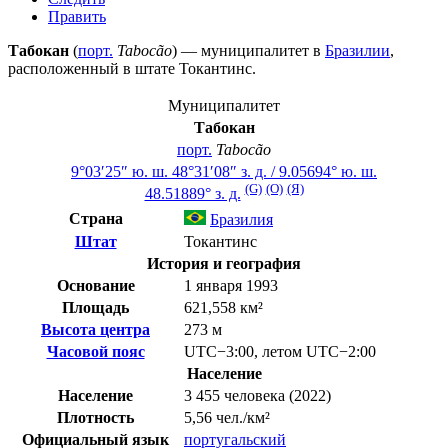
Править
Табокан
(
порт.
Tabocão
) — муниципалитет в
Бразилии
,
расположенный в штате
Токантинс
.
Муниципалитет
Табокан
порт.
Tabocão
9°03′25″ ю. ш.
48°31′08″ з. д.
/
9.05694° ю. ш.
(G)
(O)
(Я)
48.51889° з. д.
Страна
Бразилия
Штат
Токантинс
История и география
Основание
1 января 1993
Площадь
621,558 км²
Высота центра
273 м
Часовой пояс
UTC−3:00
,
летом
UTC−2:00
Население
Население
3 455 человека (2022)
Плотность
5,56 чел./км²
Официальный язык
португальский