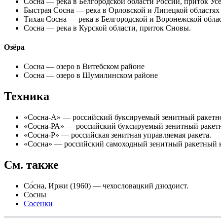
Сосна
— река в Белгородской области России, приток Усе
Быстрая Сосна
— река в Орловской и Липецкой областях 
Тихая Сосна
— река в Белгородской и Воронежской облас
Сосна
— река в Курской области, приток Сновы.
Озёра
Сосна
— озеро в Витебском районе
Сосна
— озеро в Шумилинском районе
Техника
«
Сосна-А
» — российский буксируемый зенитный ракетн
«
Сосна-РА
» — российский буксируемый зенитный ракет
«
Сосна-Р
» — российская зенитная управляемая ракета.
«
Сосна
» — российский самоходный зенитный ракетный 
См. также
Со́сна, Иржи
(1960) — чехословацкий дзюдоист.
Сосны
Сосенки