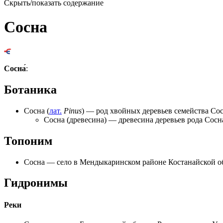
Скрыть/показать содержание
Сосна
Сосна́
:
Ботаника
Сосна
(
лат.
Pinus
) — род хвойных деревьев семейства Со
Сосна (древесина)
— древесина деревьев рода Сосн
Топоним
Сосна
— село в Мендыкаринском районе Костанайской об
Гидронимы
Реки