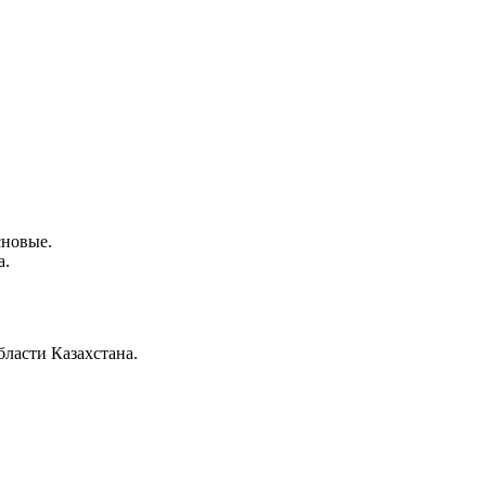
сновые.
а.
ласти Казахстана.