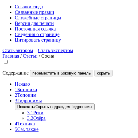
Ссылки сюда
Связанные правки
Служебные страницы
Версия для печати
Постоянная ссылка
Сведения о странице
Цитировать страницу
Стать автором
Стать экспертом
Главная
/
Статьи
/
Сосна
Содержание
переместить в боковую панель
скрыть
Начало
1
Ботаника
2
Топоним
3
Гидронимы
Показать/Скрыть подраздел Гидронимы
3.1
Реки
3.2
Озёра
4
Техника
5
См. также