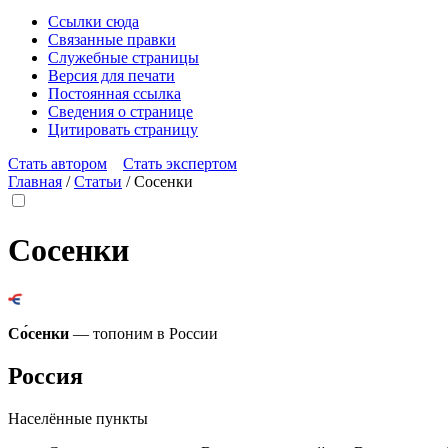
Ссылки сюда
Связанные правки
Служебные страницы
Версия для печати
Постоянная ссылка
Сведения о странице
Цитировать страницу
Стать автором
Стать экспертом
Главная
/
Статьи
/
Сосенки
Сосенки
Со́сенки
— топоним в России
Россия
Населённые пункты