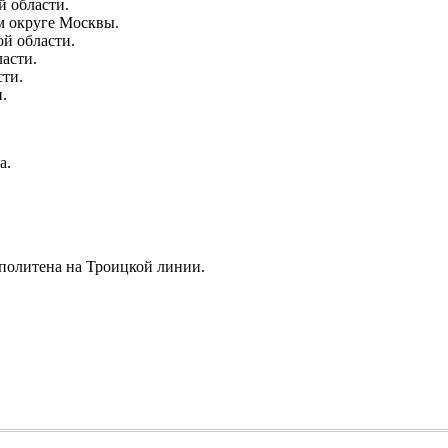
 области.
м округе Москвы.
й области.
асти.
сти.
.
а.
политена на Троицкой линии.