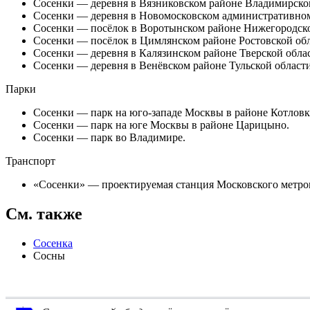
Сосенки
— деревня в Вязниковском районе Владимирской
Сосенки
— деревня в Новомосковском административно
Сосенки
— посёлок в Воротынском районе Нижегородско
Сосенки
— посёлок в Цимлянском районе Ростовской обл
Сосенки
— деревня в Калязинском районе Тверской обла
Сосенки
— деревня в Венёвском районе Тульской области
Парки
Сосенки
— парк на юго-западе Москвы в районе Котловк
Сосенки
— парк на юге Москвы в районе Царицыно.
Сосенки
— парк во Владимире.
Транспорт
«
Сосенки
» — проектируемая станция Московского метро
См. также
Сосенка
Сосны