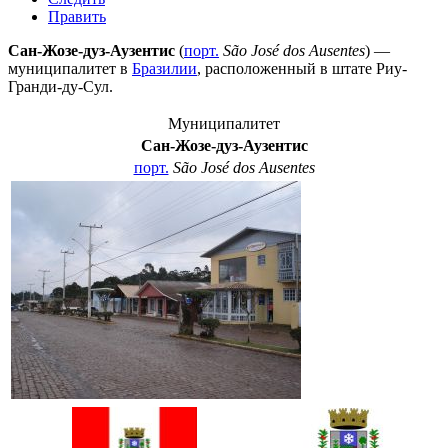
Править
Сан-Жозе-дуз-Аузентис
(
порт.
São José dos Ausentes
) —
муниципалитет в
Бразилии
, расположенный в штате
Риу-
Гранди-ду-Сул
.
Муниципалитет
Сан-Жозе-дуз-Аузентис
порт.
São José dos Ausentes