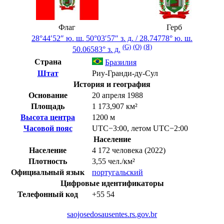
Флаг
Герб
28°44′52″ ю. ш.
50°03′57″ з. д.
/
28.74778° ю. ш.
(G)
(O)
(Я)
50.06583° з. д.
Страна
Бразилия
Штат
Риу-Гранди-ду-Сул
История и география
Основание
20 апреля 1988
Площадь
1 173,907 км²
Высота центра
1200 м
Часовой пояс
UTC−3:00
,
летом
UTC−2:00
Население
Население
4 172 человека (2022)
Плотность
3,55 чел./км²
Официальный язык
португальский
Цифровые идентификаторы
Телефонный код
+55
54
saojosedosausentes.rs.gov.br