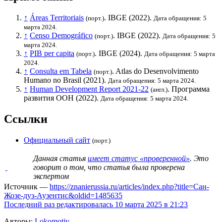
↑
Áreas Territoriais
.
IBGE
(2022).
(порт.)
Дата обращения: 5
марта 2024.
↑
Censo Demográfico
.
IBGE
(2022).
(порт.)
Дата обращения: 5
марта 2024.
↑
PIB per capita
.
IBGE
(2024).
(порт.)
Дата обращения: 5 марта
2024.
↑
Consulta em Tabela
. Atlas do Desenvolvimento
(порт.)
Humano no Brasil (2021).
Дата обращения: 5 марта 2024.
↑
Human Development Report 2021-22
.
Программа
(англ.)
развития ООН
(2022).
Дата обращения: 5 марта 2024.
Ссылки
Официальный сайт
(порт.)
Данная статья
имеет статус «проверенной»
. Это
говорит о том, что статья была проверена
экспертом
Источник —
https://znanierussia.ru/articles/index.php?title=Сан-
Жозе-дуз-Аузентис&oldid=1485635
Последний раз редактировалась 10 марта 2025 в 21:23
Авторы:
Lokomotiv