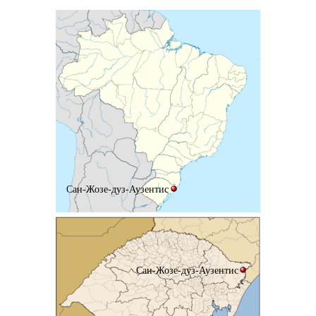
Сан-Жозе-дуз-Аузентис
Сан-Жозе-дуз-Аузентис