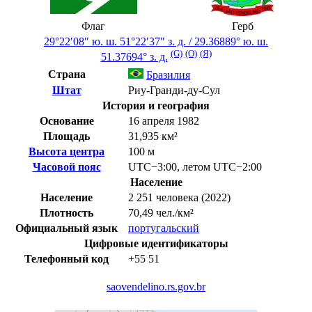
Флаг
Герб
29°22′08″ ю. ш.
51°22′37″ з. д.
/
29.36889° ю. ш.
(G)
(O)
(Я)
51.37694° з. д.
Страна
Бразилия
Штат
Риу-Гранди-ду-Сул
История и география
Основание
16 апреля 1982
Площадь
31,935 км²
Высота центра
100 м
Часовой пояс
UTC−3:00
,
летом
UTC−2:00
Население
Население
2 251 человека (2022)
Плотность
70,49 чел./км²
Официальный язык
португальский
Цифровые идентификаторы
Телефонный код
+55
51
saovendelino.rs.gov.br