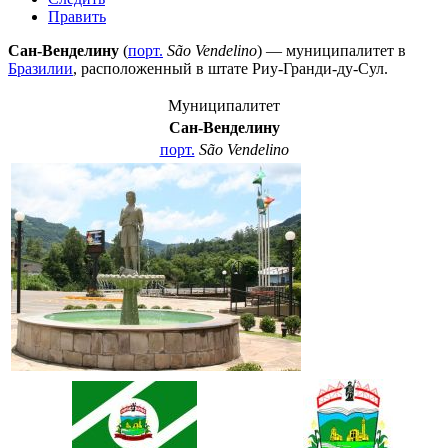
Править
Сан-Венделину
(
порт.
São Vendelino
) — муниципалитет в
Бразилии
, расположенный в штате
Риу-Гранди-ду-Сул
.
Муниципалитет
Сан-Венделину
порт.
São Vendelino