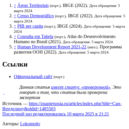
↑
Áreas Territoriais
.
IBGE
(2022).
(порт.)
Дата обращения: 5
марта 2024.
↑
Censo Demográfico
.
IBGE
(2022).
(порт.)
Дата обращения: 5
марта 2024.
↑
PIB per capita
.
IBGE
(2024).
(порт.)
Дата обращения: 5 марта
2024.
↑
Consulta em Tabela
. Atlas do Desenvolvimento
(порт.)
Humano no Brasil (2021).
Дата обращения: 5 марта 2024.
↑
Human Development Report 2021-22
.
Программа
(англ.)
развития ООН
(2022).
Дата обращения: 5 марта 2024.
Ссылки
Официальный сайт
(порт.)
Данная статья
имеет статус «проверенной»
. Это
говорит о том, что статья была проверена
экспертом
Источник —
https://znanierussia.ru/articles/index.php?title=Сан-
Венделину&oldid=1485503
Последний раз редактировалась 10 марта 2025 в 21:21
Авторы:
Lokomotiv