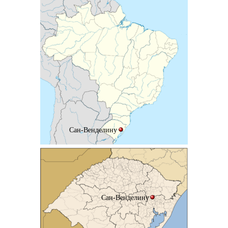
Сан-Венделину
Сан-Венделину