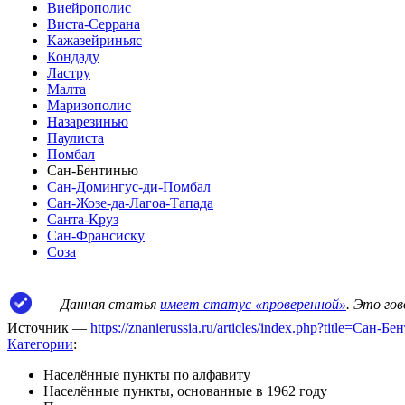
Виейрополис
Виста-Серрана
Кажазейриньяс
Кондаду
Ластру
Малта
Маризополис
Назарезинью
Паулиста
Помбал
Сан-Бентинью
Сан-Домингус-ди-Помбал
Сан-Жозе-да-Лагоа-Тапада
Санта-Круз
Сан-Франсиску
Соза
Данная статья
имеет статус «проверенной»
. Это го
Источник —
https://znanierussia.ru/articles/index.php?title=Сан
Категории
:
Населённые пункты по алфавиту
Населённые пункты, основанные в 1962 году