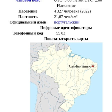
Часовой пояс
UTC−3:00
,
летом
UTC−2:00
Население
Население
4 327 человека (2022)
Плотность
21,67 чел./км²
Официальный язык
португальский
Цифровые идентификаторы
Телефонный код
+55
83
Показать/скрыть карты
Сан-Бентинью