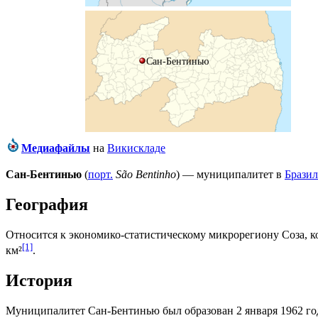
Сан-Бентинью
Медиафайлы
на
Викискладе
Сан-Бентинью
(
порт.
São Bentinho
) — муниципалитет в
Брази
География
Относится к экономико-статистическому микрорегиону
Соза
, 
[1]
км²
.
История
Муниципалитет Сан-Бентинью был образован 2 января 1962 го