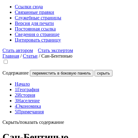
Ссылки сюда
Связанные правки
Служебные страницы
Версия для печати
Постоянная ссылка
Сведения о странице
Цитировать страницу
Стать автором
Стать экспертом
Главная
/
Статьи
/
Сан-Бентинью
Содержание
переместить в боковую панель
скрыть
Начало
1
География
2
История
3
Население
4
Экономика
5
Примечания
Скрыть/показать содержание
Сан-Бентинью