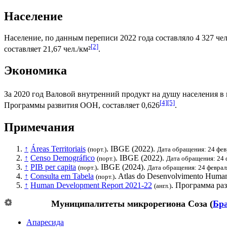
Население
Население, по данным переписи 2022 года составляло 4 327 чел
[2]
составляет 21,67 чел./км²
.
Экономика
За 2020 год
Валовой внутренний продукт на душу населения
в 
[4]
[5]
Программы развития ООН
, составляет 0,626
.
Примечания
↑
Áreas Territoriais
.
IBGE
(2022).
(порт.)
Дата обращения: 24 фев
↑
Censo Demográfico
.
IBGE
(2022).
(порт.)
Дата обращения: 24 
↑
PIB per capita
.
IBGE
(2024).
(порт.)
Дата обращения: 24 феврал
↑
Consulta em Tabela
. Atlas do Desenvolvimento Human
(порт.)
↑
Human Development Report 2021-22
.
Программа ра
(англ.)
Муниципалитеты микрорегиона
Соза
(
Бр
Апаресида