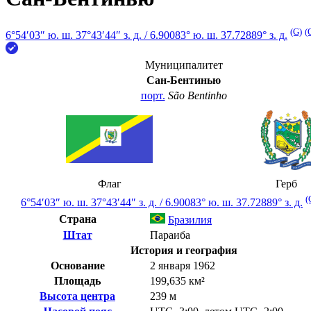
(G)
(
6°54′03″ ю. ш.
37°43′44″ з. д.
/
6.90083° ю. ш. 37.72889° з. д.
Муниципалитет
Сан-Бентинью
порт.
São Bentinho
Флаг
Герб
(
6°54′03″ ю. ш.
37°43′44″ з. д.
/
6.90083° ю. ш. 37.72889° з. д.
Страна
Бразилия
Штат
Параиба
История и география
Основание
2 января 1962
Площадь
199,635 км²
Высота центра
239 м