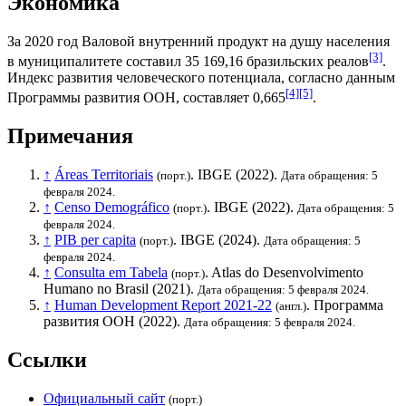
Экономика
За 2020 год
Валовой внутренний продукт на душу населения
[3]
в муниципалитете составил 35 169,16
бразильских реалов
.
Индекс развития человеческого потенциала
, согласно данным
[4]
[5]
Программы развития ООН
, составляет 0,665
.
Примечания
↑
Áreas Territoriais
.
IBGE
(2022).
(порт.)
Дата обращения: 5
февраля 2024.
↑
Censo Demográfico
.
IBGE
(2022).
(порт.)
Дата обращения: 5
февраля 2024.
↑
PIB per capita
.
IBGE
(2024).
(порт.)
Дата обращения: 5
февраля 2024.
↑
Consulta em Tabela
. Atlas do Desenvolvimento
(порт.)
Humano no Brasil (2021).
Дата обращения: 5 февраля 2024.
↑
Human Development Report 2021-22
.
Программа
(англ.)
развития ООН
(2022).
Дата обращения: 5 февраля 2024.
Ссылки
Официальный сайт
(порт.)