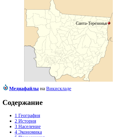
Санта-Терезинья
Медиафайлы
на
Викискладе
Содержание
1
География
2
История
3
Население
4
Экономика