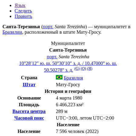
Язык
Следить
Править
Санта-Терезинья
(
порт.
Santa Terezinha
) — муниципалитет в
Бразилии
, расположенный в штате
Мату-Гросу
.
Муниципалитет
Санта-Терезинья
порт.
Santa Terezinha
10°28′12″ ю. ш.
50°30′10″ з. д.
/
10.47000° ю. ш.
(G)
(O)
(Я)
50.50278° з. д.
Страна
Бразилия
Штат
Мату-Гросу
История и география
Основание
4 марта 1980
Площадь
6 466,223 км²
Высота центра
289 м
Часовой пояс
UTC−3:00
,
летом
UTC−2:00
Население
Население
7 596 человек (2022)