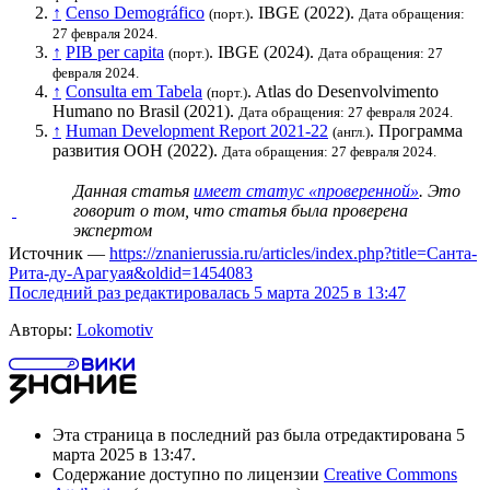
↑
Censo Demográfico
.
IBGE
(2022).
(порт.)
Дата обращения:
27 февраля 2024.
↑
PIB per capita
.
IBGE
(2024).
(порт.)
Дата обращения: 27
февраля 2024.
↑
Consulta em Tabela
. Atlas do Desenvolvimento
(порт.)
Humano no Brasil (2021).
Дата обращения: 27 февраля 2024.
↑
Human Development Report 2021-22
.
Программа
(англ.)
развития ООН
(2022).
Дата обращения: 27 февраля 2024.
Данная статья
имеет статус «проверенной»
. Это
говорит о том, что статья была проверена
экспертом
Источник —
https://znanierussia.ru/articles/index.php?title=Санта-
Рита-ду-Арагуая&oldid=1454083
Последний раз редактировалась 5 марта 2025 в 13:47
Авторы:
Lokomotiv
Эта страница в последний раз была отредактирована 5
марта 2025 в 13:47.
Содержание доступно по лицензии
Creative Commons