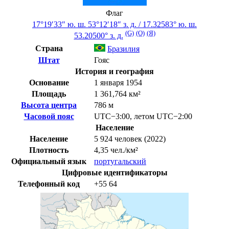
Флаг
17°19′33″ ю. ш.
53°12′18″ з. д.
/
17.32583° ю. ш.
(G)
(O)
(Я)
53.20500° з. д.
Страна
Бразилия
Штат
Гояс
История и география
Основание
1 января 1954
Площадь
1 361,764 км²
Высота центра
786 м
Часовой пояс
UTC−3:00
,
летом
UTC−2:00
Население
Население
5 924 человек (2022)
Плотность
4,35 чел./км²
Официальный язык
португальский
Цифровые идентификаторы
Телефонный код
+55
64