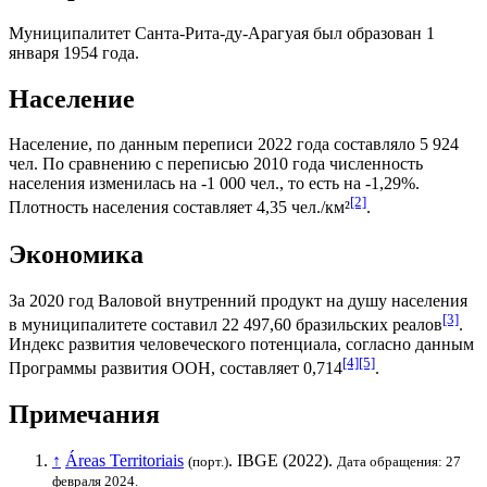
Муниципалитет Санта-Рита-ду-Арагуая был образован 1
января 1954 года.
Население
Население, по данным переписи 2022 года составляло 5 924
чел. По сравнению с переписью 2010 года численность
населения изменилась на -1 000 чел., то есть на -1,29%.
[2]
Плотность населения составляет 4,35 чел./км²
.
Экономика
За 2020 год
Валовой внутренний продукт на душу населения
[3]
в муниципалитете составил 22 497,60
бразильских реалов
.
Индекс развития человеческого потенциала
, согласно данным
[4]
[5]
Программы развития ООН
, составляет 0,714
.
Примечания
↑
Áreas Territoriais
.
IBGE
(2022).
(порт.)
Дата обращения: 27
февраля 2024.