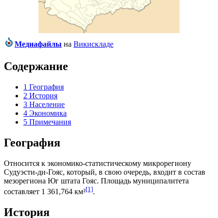
Медиафайлы
на
Викискладе
Содержание
1
География
2
История
3
Население
4
Экономика
5
Примечания
География
Относится к экономико-статистическому микрорегиону
Судуэсти-ди-Гояс
, который, в свою очередь, входит в состав
мезорегиона
Юг штата Гояс
. Площадь муниципалитета
[1]
составляет 1 361,764 км²
.
История