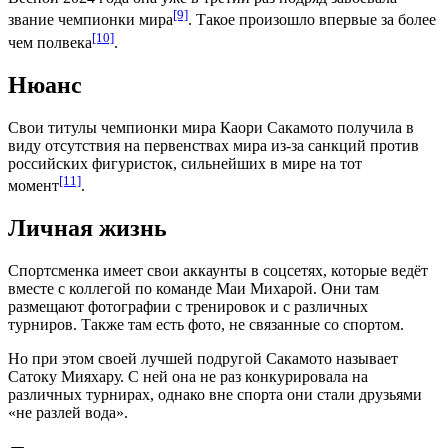
[9]
звание
чемпионки мира
. Такое произошло впервые за более
[10]
чем полвека
.
Нюанс
Свои титулы чемпионки мира Каори Сакамото получила в
виду отсутствия на первенствах мира из-за санкций против
российских фигуристок, сильнейших в мире на тот
[11]
момент
.
Личная жизнь
Спортсменка имеет свои аккаунты в соцсетях, которые ведёт
вместе с коллегой по команде
Маи Михарой
. Они там
размещают фотографии с тренировок и с различных
турниров. Также там есть фото, не связанные со спортом.
Но при этом своей лучшей подругой Сакамото называет
Сатоку Мияхару
. С ней она не раз конкурировала на
различных турнирах, однако вне спорта они стали друзьями
«не разлей вода».