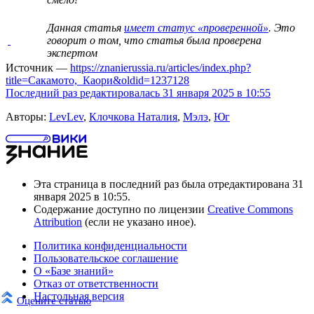
Данная статья
имеет статус «проверенной»
. Это
говорит о том, что статья была проверена
экспертом
Источник —
https://znanierussia.ru/articles/index.php?
title=Сакамото,_Каори&oldid=1237128
Последний раз редактировалась 31 января 2025 в 10:55
Авторы:
LevLev
,
Клочкова Наталия
,
Мэлэ
,
Юг
Эта страница в последний раз была отредактирована 31
января 2025 в 10:55.
Содержание доступно по лицензии
Creative Commons
Attribution
(если не указано иное).
Политика конфиденциальности
Пользовательское соглашение
О «Базе знаний»
Отказ от ответственности
Настольная версия
Оцените статью