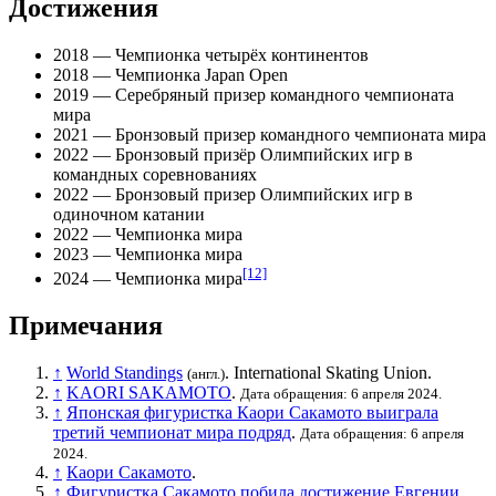
Достижения
2018 — Чемпионка четырёх континентов
2018 — Чемпионка Japan Open
2019 — Серебряный призер командного чемпионата
мира
2021 — Бронзовый призер командного чемпионата мира
2022 — Бронзовый призёр Олимпийских игр в
командных соревнованиях
2022 — Бронзовый призер Олимпийских игр в
одиночном катании
2022 — Чемпионка мира
2023 — Чемпионка мира
[12]
2024 — Чемпионка мира
Примечания
↑
World Standings
.
International Skating Union
.
(англ.)
↑
KAORI SAKAMOTO
.
Дата обращения: 6 апреля 2024.
↑
Японская фигуристка Каори Сакамото выиграла
третий чемпионат мира подряд
.
Дата обращения: 6 апреля
2024.
↑
Каори Сакамото
.
↑
Фигуристка Сакамото побила достижение Евгении