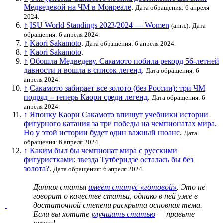
Медведевой на ЧМ в Монреале
.
Дата обращения: 6 апреля
2024.
↑
ISU World Standings 2023/2024 — Women
.
(англ.)
Дата
обращения: 6 апреля 2024.
↑
Kaori Sakamoto
.
Дата обращения: 6 апреля 2024.
↑
Kaori Sakamoto
.
↑
Обошла Медведеву. Сакамото побила рекорд 56-летней
давности и вошла в список легенд
.
Дата обращения: 6
апреля 2024.
↑
Сакамото забирает все золото (без России): три ЧМ
подряд – теперь Каори среди легенд
.
Дата обращения: 6
апреля 2024.
↑
Японку Каори Сакамото впишут учебники истории
фигурного катания за три победы на чемпионатах мира.
Но у этой истории будет один важный нюанс
.
Дата
обращения: 6 апреля 2024.
↑
Каким был бы чемпионат мира с русскими
фигуристками: звезда Тутберидзе осталась бы без
золота?
.
Дата обращения: 6 апреля 2024.
Данная статья
имеет статус «готовой»
. Это не
говорит о
качестве статьи
, однако в ней уже в
достаточной степени раскрыта основная тема.
Если вы хотите
улучшить статью
— правьте
смело!