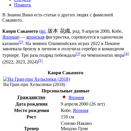
Править
В Знание.Вики есть статьи о других людях с фамилией
Сакамото
.
坂本 花織
Каори Сакамото
(
яп.
, род.
9 апреля
2000
,
Кобе
,
Япония
) —
японская
фигуристка
, соревнуется в
одиночном
[2]
катании
. На
зимних Олимпийских играх 2022 в Пекине
завоевала бронзу в личном и получила серебро в командном
[3]
[4]
турнире. Три раза подряд побеждала
на чемпионатах мира
[5]
(2022, 2023, 2024)
.
Каори Сакамото
На Гран-при Хельсинки (2018)
Персональные данные
Гражданство
Япония
Дата рождения
9 апреля
2000
(26 лет)
Место рождения
Кобе
,
Япония
Рост
159 см
Соноко Накано
Тренер
Мицуко Грэм