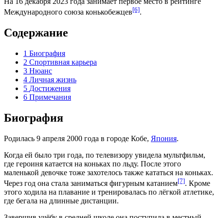
На 16 декабря 2023 года занимает первое место в рейтинге
[6]
Международного союза конькобежцев
.
Содержание
1
Биография
2
Спортивная карьера
3
Нюанс
4
Личная жизнь
5
Достижения
6
Примечания
Биография
Родилась 9 апреля 2000 года в городе
Кобе
,
Япония
.
Когда ей было три года, по телевизору увидела
мультфильм
,
где героиня катается на коньках по льду. После этого
маленькой девочке тоже захотелось также кататься на коньках.
[7]
Через год она стала заниматься фигурным катанием
. Кроме
этого ходила на плавание и тренировалась по лёгкой атлетике,
где бегала на длинные дистанции.
Завершив учёбу в средней школе она поступила в местный