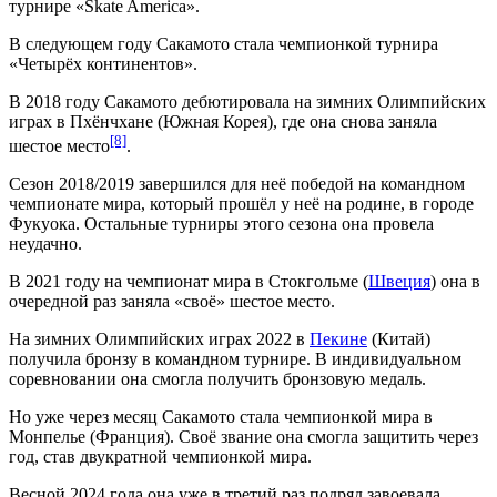
турнире «Skate America».
В следующем году Сакамото стала чемпионкой турнира
«Четырёх континентов».
В 2018 году Сакамото дебютировала на
зимних Олимпийских
играх
в
Пхёнчхане
(
Южная Корея
), где она снова заняла
[8]
шестое место
.
Сезон 2018/2019 завершился для неё победой на командном
чемпионате мира, который прошёл у неё на родине, в городе
Фукуока
. Остальные турниры этого сезона она провела
неудачно.
В 2021 году на
чемпионат мира
в
Стокгольме
(
Швеция
) она в
очередной раз заняла «своё» шестое место.
На
зимних Олимпийских играх 2022
в
Пекине
(
Китай
)
получила бронзу в командном турнире. В индивидуальном
соревновании она смогла получить бронзовую медаль.
Но уже через месяц Сакамото стала
чемпионкой мира
в
Монпелье
(Франция). Своё звание она смогла защитить через
год, став
двукратной чемпионкой мира
.
Весной 2024 года она уже в третий раз подряд завоевала