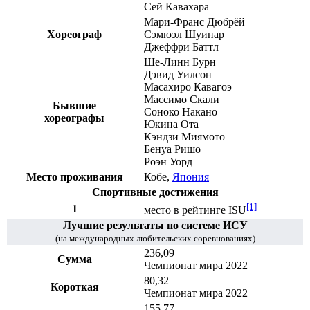
Сей Кавахара
Мари-Франс Дюбрёй
Хореограф
Сэмюэл Шуинар
Джеффри Баттл
Ше-Линн Бурн
Дэвид Уилсон
Масахиро Кавагоэ
Массимо Скали
Бывшие
Соноко Накано
хореографы
Юкина Ота
Кэндзи Миямото
Бенуа Ришо
Роэн Уорд
Место проживания
Кобе
,
Япония
Спортивные достижения
[1]
1
место в рейтинге ISU
Лучшие результаты по
системе ИСУ
(на международных любительских соревнованиях)
236,09
Сумма
Чемпионат мира 2022
80,32
Короткая
Чемпионат мира 2022
155,77