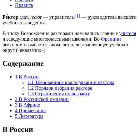
Править
[1]
Ре́ктор
(
лат.
rector
— управитель)
— руководитель
высшего
учебного заведения
.
В
эпоху Возрождения
ректорами назывались главные
учителя
и заведующие многоклассными школами. Во
Франции
ректором называется также лицо, возглавляющее учебный
округ («
академию
»).
Содержание
1
В России
1.1
Требования к квалификации ректора
1.2
Порядок избрания ректора
1.3
Ограничения по возрасту
2
В Российской империи
3
В Африке
4
Примечания
5
Литература
В России