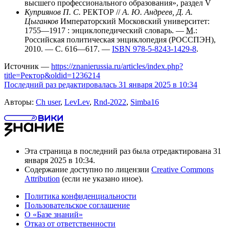
высшего профессионального образования», раздел V
Куприянов П. С.
РЕКТОР //
А. Ю. Андреев
,
Д. А.
Цыганков
Императорский Московский университет:
1755—1917 : энциклопедический словарь. —
М.
:
Российская политическая энциклопедия (РОССПЭН),
2010. —
С. 616—617
. —
ISBN 978-5-8243-1429-8
.
Источник —
https://znanierussia.ru/articles/index.php?
title=Ректор&oldid=1236214
Последний раз редактировалась 31 января 2025 в 10:34
Авторы:
Ch user
,
LevLev
,
Rnd-2022
,
Simba16
Эта страница в последний раз была отредактирована 31
января 2025 в 10:34.
Содержание доступно по лицензии
Creative Commons
Attribution
(если не указано иное).
Политика конфиденциальности
Пользовательское соглашение
О «Базе знаний»
Отказ от ответственности