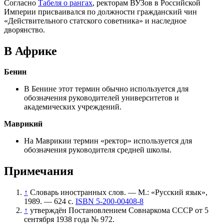
Согласно
Табеля о рангах
, ректорам ВУЗов в Российской
Империи присваивался по должности гражданский чин
«
Действительного статского советника
» и наследное
дворянство.
В Африке
Бенин
В Бенине этот термин обычно используется для
обозначения руководителей университетов и
академических учреждений.
Маврикий
На Маврикии термин «ректор» используется для
обозначения руководителя средней школы.
Примечания
↑
Словарь иностранных слов. — М.: «
Русский язык
»,
1989. — 624 с.
ISBN 5-200-00408-8
↑
утверждён
Постановлением Совнаркома СССР от 5
сентября 1938 года № 972
.