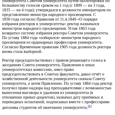
университета
Советом университета
путём баллотировки по
большинству голосов сроком на 1 год (с 1809 — на 3 года,
1835 — на 4 года); утверждался в должности императором по
представлению
министра народного просвещения
. С
1850 года согласно Правилам от 11.4.1849 «О порядке
избрания ректоров в университеты» ректор назначался
министром народного просвещения. Устав 1863 года
возвратил систему избрания ректора Советом университета.
По уставу 1884 года «избирался» министром народного
просвещения из ординарных профессоров университета.
Согласно Временным правилам 1905 года должность ректора
вновь стала выборной.
Ректор председательствовал с правом решающего голоса в
заседаниях Совета университета, Правления и иных
университетских комиссиях, имел право
председательствовать в Советах факультета, давал отчёт о
хозяйственной деятельности университета сначала Совету
университета, а затем Правлению. По
уставу 1884 года
ректор
получил право надзора над преподавателями с возможностью
вынесения выговора и удаления из университета (в
отношении
приват-доцентов
), назначал дату приёмных и
переводных испытаний, подписывал вместе с профессорами
[6]
дипломы студентов об окончании университета.