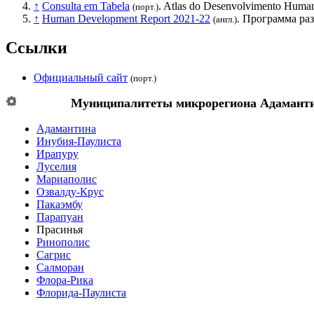
↑
Consulta em Tabela
. Atlas do Desenvolvimento Human
(порт.)
↑
Human Development Report 2021-22
.
Программа ра
(англ.)
Ссылки
Официальный сайт
(порт.)
Муниципалитеты микрорегиона
Адамант
Адамантина
Инубия-Паулиста
Ирапуру
Луселия
Мариаполис
Озвалду-Крус
Пакаэмбу
Парапуан
Прасинья
Ринополис
Сагрис
Салморан
Флора-Рика
Флорида-Паулиста