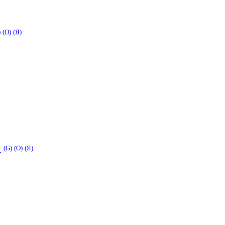
)
(O)
(Я)
(G)
(O)
(Я)
.