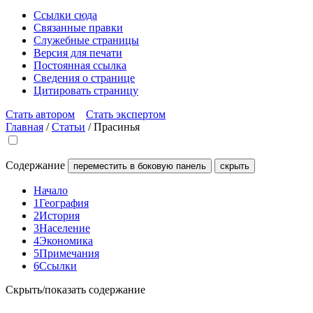
Ссылки сюда
Связанные правки
Служебные страницы
Версия для печати
Постоянная ссылка
Сведения о странице
Цитировать страницу
Стать автором
Стать экспертом
Главная
/
Статьи
/
Прасинья
Содержание
переместить в боковую панель
скрыть
Начало
1
География
2
История
3
Население
4
Экономика
5
Примечания
6
Ссылки
Скрыть/показать содержание