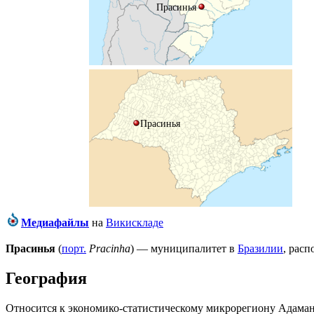
Прасинья
Прасинья
Медиафайлы
на
Викискладе
Прасинья
(
порт.
Pracinha
) — муниципалитет в
Бразилии
, рас
География
Относится к экономико-статистическому микрорегиону
Адаман