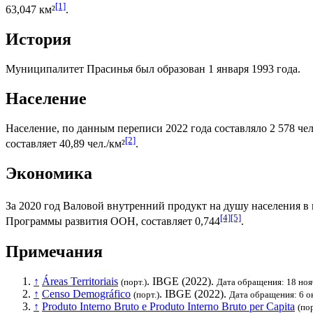
[1]
63,047 км²
.
История
Муниципалитет Прасинья был образован 1 января 1993 года.
Население
Население, по данным переписи 2022 года составляло 2 578 чел
[2]
составляет 40,89 чел./км²
.
Экономика
За 2020 год
Валовой внутренний продукт на душу населения
в 
[4]
[5]
Программы развития ООН
, составляет 0,744
.
Примечания
↑
Áreas Territoriais
.
IBGE
(2022).
(порт.)
Дата обращения: 18 ноя
↑
Censo Demográfico
.
IBGE
(2022).
(порт.)
Дата обращения: 6 о
↑
Produto Interno Bruto e Produto Interno Bruto per Capita
(пор