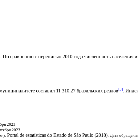
. По сравнению с переписью 2010 года численность населения изм
[3]
муниципалитете составил 11 310,27
бразильских реалов
.
Индек
бря 2023.
ктября 2023.
. Portal de estatísticas do Estado de São Paulo (2018).
т.)
Дата обращения