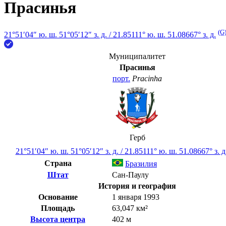
Прасинья
(G
21°51′04″ ю. ш.
51°05′12″ з. д.
/
21.85111° ю. ш. 51.08667° з. д.
Муниципалитет
Прасинья
порт.
Pracinha
Герб
21°51′04″ ю. ш.
51°05′12″ з. д.
/
21.85111° ю. ш. 51.08667° з. д
Страна
Бразилия
Штат
Сан-Паулу
История и география
Основание
1 января 1993
Площадь
63,047 км²
Высота центра
402 м