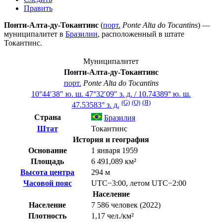
Править
Понти-Алта-ду-Токантинс
(
порт.
Ponte Alta do Tocantins
) —
муниципалитет в
Бразилии
, расположенный в штате
Токантинс
.
Муниципалитет
Понти-Алта-ду-Токантинс
порт.
Ponte Alta do Tocantins
10°44′38″ ю. ш.
47°32′09″ з. д.
/
10.74389° ю. ш.
(G)
(O)
(Я)
47.53583° з. д.
Страна
Бразилия
Штат
Токантинс
История и география
Основание
1 января 1959
Площадь
6 491,089 км²
Высота центра
294 м
Часовой пояс
UTC−3:00
,
летом
UTC−2:00
Население
Население
7 586 человек (2022)
Плотность
1,17 чел./км²