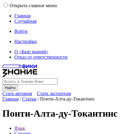
Открыть главное меню
Главная
Случайная
Войти
Настройки
О «Базе знаний»
Отказ от ответственности
Найти
Стать автором
Стать экспертом
Главная
/
Статьи
/
Понти-Алта-ду-Токантинс
Понти-Алта-ду-Токантинс
Язык
Следить