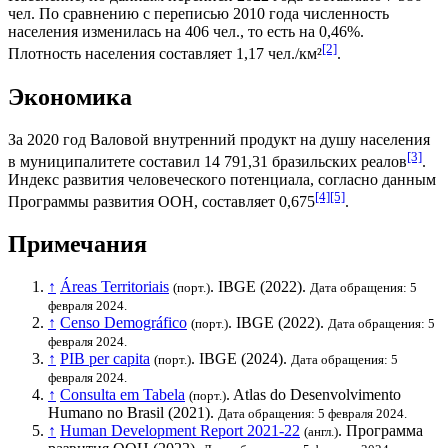
чел. По сравнению с переписью 2010 года численность
населения изменилась на 406 чел., то есть на 0,46%.
[2]
Плотность населения составляет 1,17 чел./км²
.
Экономика
За 2020 год
Валовой внутренний продукт на душу населения
[3]
в муниципалитете составил 14 791,31
бразильских реалов
.
Индекс развития человеческого потенциала
, согласно данным
[4]
[5]
Программы развития ООН
, составляет 0,675
.
Примечания
↑
Áreas Territoriais
.
IBGE
(2022).
(порт.)
Дата обращения: 5
февраля 2024.
↑
Censo Demográfico
.
IBGE
(2022).
(порт.)
Дата обращения: 5
февраля 2024.
↑
PIB per capita
.
IBGE
(2024).
(порт.)
Дата обращения: 5
февраля 2024.
↑
Consulta em Tabela
. Atlas do Desenvolvimento
(порт.)
Humano no Brasil (2021).
Дата обращения: 5 февраля 2024.
↑
Human Development Report 2021-22
.
Программа
(англ.)