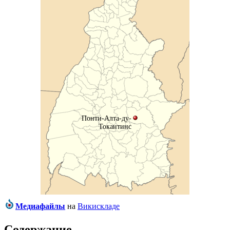
Понти-Алта-ду-
Токантинс
Медиафайлы
на
Викискладе
Содержание