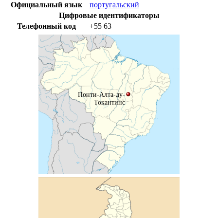
Официальный язык
португальский
Цифровые идентификаторы
Телефонный код
+55
63
Понти-Алта-ду-
Токантинс