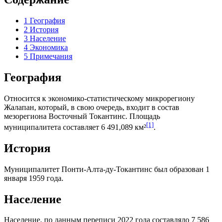
1
География
2
История
3
Население
4
Экономика
5
Примечания
География
Относится к экономико-статистическому микрорегиону
Жалапан
, который, в свою очередь, входит в состав
мезорегиона
Восточный Токантинс
. Площадь
[1]
муниципалитета составляет 6 491,089 км²
.
История
Муниципалитет Понти-Алта-ду-Токантинс был образован 1
января 1959 года.
Население
Население, по данным переписи 2022 года составляло 7 586