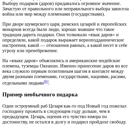
Выбору подарков (даров) придавалось огромное значение.
Зачастую от правильного или неправильного выбора зависела
война или мир между племенами (государствами).
При дворе шумерского царя, римских цезарей и европейских
монархов всегда были люди, хорошо знавшие что такое
традиция дарить подарки. Они толковали «язык даров» и
определяли, какой подарок выражает верноподданнические
настроения, какой — отношения равных, а какой несет в себе
угрозу или пренебрежение.
На «языке даров» объяснялись и американские индейские
племена, туземцы Океании. Именно принесение даров во все
века служило первым позитивным шагом в контакте между
двумя разными племенами, государствами, нациями, расами,
[6]
отдельными людьми
.
Пример необычного подарка
Один остроумный раб Цезаря как-то под Новый год пожелал
господину прожить в следующем году дольше, чем в
предыдущем. Цезарь, оценив его чувство юмора по
достоинству, не остался в долгу и подарил пройдохе свободу.