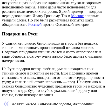
искусства и разнообразные «диковинки» служили хорошим
пополнением казны. Такие дары часто использовали для
решения политических вопросов. Яркий пример ― подарок
персидского шаха Ивану Грозному. Так в
Москве
впервые
увидели слона. Но это была расчетливая попытка шаха
объединиться с
Россией
против Османской империи.
Подарки на Руси
У славян не принято было приходить в гости без подарка,
точнее ― «гостинца», произошедший от слова «гость».
Подаркам придавали тайный смысл и часто использовали в
виде оберегов, поэтому очень важно было дарить с чистыми
намерениями.
На Руси подарки всегда любили, умели находить в них
тайный смысл и счастливые вести. Ещё c древних времён
считалось, что вещь, подаренная от чистого сердца, приносит
удачу, а если за ней стоит неприязнь — вред. Не случайно в
сказках большинство чудесных предметов герой не находит, а
получает в дар: будь то клубок, указывающий дорогу или
кольцо, исполняющее желания.
Коляда, коляда! Отворяйте ворота, доставайте