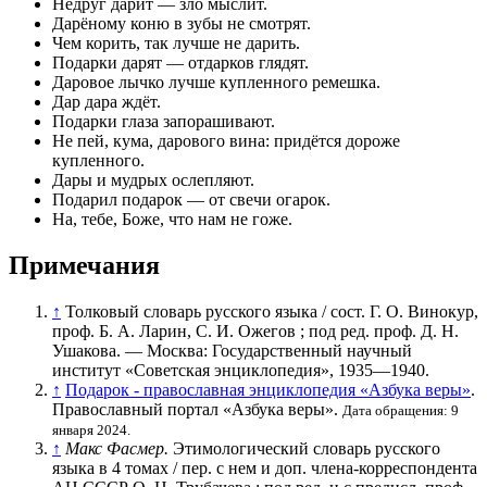
Недруг дарит — зло мыслит.
Дарёному коню в зубы не смотрят.
Чем корить, так лучше не дарить.
Подарки дарят — отдарков глядят.
Даровое лычко лучше купленного ремешка.
Дар дара ждёт.
Подарки глаза запорашивают.
Не пей, кума, дарового вина: придётся дороже
купленного.
Дары и мудрых ослепляют.
Подарил подарок — от свечи огарок.
На, тебе, Боже, что нам не гоже.
Примечания
↑
Толковый словарь русского языка / сост. Г. О. Винокур,
проф. Б. А. Ларин, С. И. Ожегов ; под ред. проф. Д. Н.
Ушакова. — Москва: Государственный научный
институт «Советская энциклопедия», 1935—1940.
↑
Подарок - православная энциклопедия «Азбука веры»
.
Православный портал «Азбука веры».
Дата обращения: 9
января 2024.
↑
Макс Фасмер.
Этимологический словарь русского
языка в 4 томах / пер. с нем и доп. члена-корреспондента