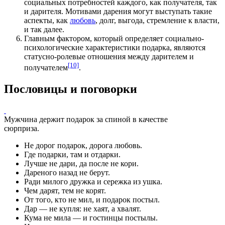
социальных потребностей каждого, как получателя, так
и дарителя. Мотивами дарения могут выступать такие
аспекты, как
любовь
, долг,
выгода
, стремление к власти,
и так далее.
Главным фактором, который определяет социально-
психологические характеристики подарка, являются
статусно-ролевые отношения между дарителем и
[10]
получателем
.
Пословицы и поговорки
Мужчина держит подарок за спиной в качестве
сюрприза.
Не дорог подарок, дорога любовь.
Где подарки, там и отдарки.
Лучше не дари, да после не кори.
Дареного назад не берут.
Ради милого дружка и сережка из ушка.
Чем дарят, тем не корят.
От того, кто не мил, и подарок постыл.
Дар — не купля: не хаят, а хвалят.
Кума не мила — и гостинцы постылы.