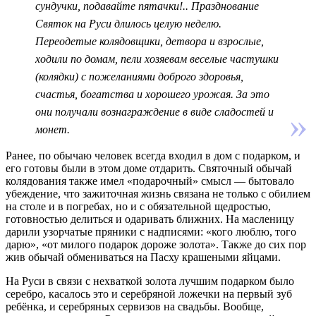
сундучки, подавайте пятачки!.. Празднование
Святок на Руси длилось целую неделю.
Переодетые колядовщики, детвора и взрослые,
ходили по домам, пели хозяевам веселые частушки
(колядки) с пожеланиями доброго здоровья,
счастья, богатства и хорошего урожая. За это
они получали вознаграждение в виде сладостей и
монет.
Ранее, по обычаю человек всегда входил в дом с подарком, и
его готовы были в этом доме отдарить. Святочный обычай
колядования также имел «подарочный» смысл — бытовало
убеждение, что зажиточная жизнь связана не только с обилием
на столе и в погребах, но и с обязательной щедростью,
готовностью делиться и одаривать ближних. На масленицу
дарили узорчатые пряники с надписями: «кого люблю, того
дарю», «от милого подарок дороже золота». Также до сих пор
жив обычай обмениваться на Пасху крашеными яйцами.
На Руси в связи с нехваткой золота лучшим подарком было
серебро, касалось это и серебряной ложечки на первый зуб
ребёнка, и серебряных сервизов на свадьбы. Вообще,