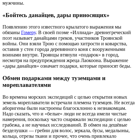
мужчины.
«Бойтесь данайцев, дары приносящих»
Появлению этого известного крылатого выражения мы
обязаны
Гомеру
. В своей поэме «Иллиада» древнегреческий
поэт называет данайцами греков, участников Троянской
войны. Они взяли Трою с помощью хитрости и коварства,
оставив у стен города деревянного коня с вооруженными
воинами внутри. Троянцы втянули «подарок» в город,
несмотря на предупреждения жреца Лаокоона. Выражение
«дары данайцев» означает подарки, которые приносят беды.
Обмен подарками между туземцами и
мореплавателями
Во времена морских экспедиций с целью открытия новых
земель мореплаватели встречали племена туземцев. Не всегда
аборигены были настроены благосклонно к незнакомцам.
Надо сказать, что и «белые» люди не всегда имели чистые
намерения, поскольку часто снаряжали экспедиции с целью
грабежа, а не научных исследований. В обмен на дешёвые
безделушки ― гребни для волос, зеркала, бусы, медальоны,
кольца, отрезы ткани и прочее, что очень привлекало