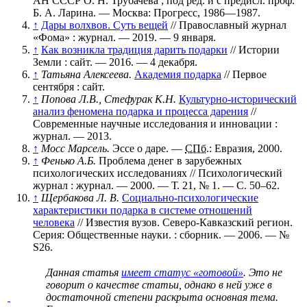
АН СССР О. Н. Трубачева ; под ред. и с предисл. проф.
Б. А. Ларина. — Москва: Прогресс, 1986—1987.
↑
Дары волхвов. Суть вещей
// Православный журнал
«Фома» : журнал. — 2019. — 9 января.
↑
Как возникла традиция дарить подарки
// Истории
Земли : сайт. — 2016. — 4 декабря.
↑
Татьяна Алексеева.
Академия подарка
// Первое
сентября : сайт.
↑
Попова Л.В., Стефурак К.Н.
Культурно-исторический
анализ феномена подарка и процесса дарения
//
Современные научные исследования и инновации :
журнал. — 2013.
↑
Мосс Марсель.
Эссе о даре. —
СПб.
: Евразия, 2000.
↑
Фенько А.Б.
Проблема денег в зарубежных
психологических исследованиях // Психологический
журнал : журнал. — 2000. —
Т. 21
,
№ 1
. —
С. 50–62
.
↑
Щербакова Л. В.
Социально-психологические
характеристики подарка в системе отношений
человека
// Известия вузов. Северо-Кавказский регион.
Серия: Общественные науки. : сборник. — 2006. —
№
S26
.
Данная статья
имеет статус «готовой»
. Это не
говорит о
качестве статьи
, однако в ней уже в
достаточной степени раскрыта основная тема.