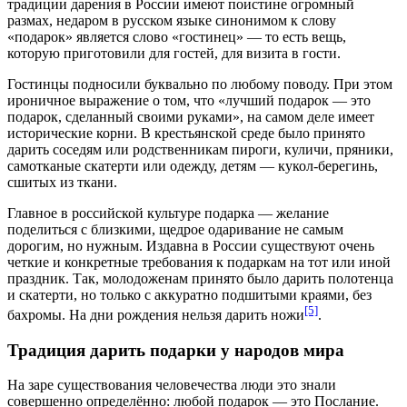
традиции дарения в России имеют поистине огромный
размах, недаром в русском языке синонимом к слову
«подарок» является слово «гостинец» — то есть вещь,
которую приготовили для гостей, для визита в гости.
Гостинцы подносили буквально по любому поводу. При этом
ироничное выражение о том, что «лучший подарок — это
подарок, сделанный своими руками», на самом деле имеет
исторические корни. В крестьянской среде было принято
дарить соседям или родственникам пироги, куличи, пряники,
самотканые скатерти или одежду, детям — кукол-берегинь,
сшитых из ткани.
Главное в российской культуре подарка — желание
поделиться с близкими, щедрое одаривание не самым
дорогим, но нужным. Издавна в России существуют очень
четкие и конкретные требования к подаркам на тот или иной
праздник. Так, молодоженам принято было дарить полотенца
и скатерти, но только с аккуратно подшитыми краями, без
[5]
бахромы. На дни рождения нельзя дарить ножи
.
Традиция дарить подарки у народов мира
На заре существования человечества люди это знали
совершенно определённо: любой подарок — это Послание.