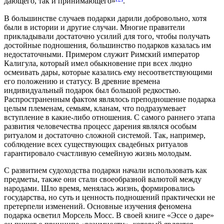
дающего, так и принимающего»
.
В большинстве случаев подарки дарили добровольно, хотя
были в истории и другие случаи. Многие правители
прикладывали достаточно усилий для того, чтобы получать
достойные подношения, большинство подарков казалась им
недостаточными. Примером служит Римский император
Калигула
, который имел обыкновение при всех людно
осмеивать дары, которые казались ему несоответствующими
его положению и статусу. В древние времена
индивидуальный подарок был большой редкостью.
Распространенным фактом являлось преподношение подарка
целым племенам, семьям, кланам, что подразумевает
вступление в какие-либо отношения. С самого раннего этапа
развития человечества процесс дарения являлся особым
ритуалом и достаточно сложной системой. Так, например,
соблюдение всех существующих свадебных ритуалов
гарантировало счастливую семейную жизнь молодым.
С развитием судоходства подарки начали использовать как
предметы, также они стали своеобразной валютой между
народами. Шло время, менялась жизнь, формировались
государства, но суть и ценность подношений практически не
претерпели изменений. Основные изучения феномена
подарка осветил Морсель Мосс. В своей книге «Эссе о даре»