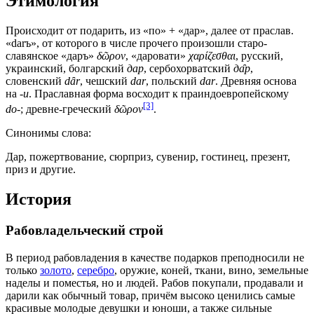
Этимология
Происходит от подарить, из «по» + «дар», далее от праслав.
«darъ», от которого в числе прочего произошли старо-
славянское «даръ»
δῶρον
, «даровати»
χαρίζεσθαι
, русский,
украинский, болгарский
дар
, сербохорватский
да̑р
,
словенский
dȃr
, чешский
dar
, польский
dar
. Древняя основа
на
-u
. Праславная форма восходит к праиндоевропейскому
[3]
do-
; древне-греческий
δῶρον
.
Синонимы слова:
Дар, пожертвование, сюрприз, сувенир, гостинец, презент,
приз и другие.
История
Рабовладельческий строй
В период рабовладения в качестве подарков преподносили не
только
золото
,
серебро
, оружие, коней, ткани, вино, земельные
наделы и поместья, но и людей.
Рабов
покупали, продавали и
дарили как обычный товар, причём высоко ценились самые
красивые молодые девушки и юноши, а также сильные