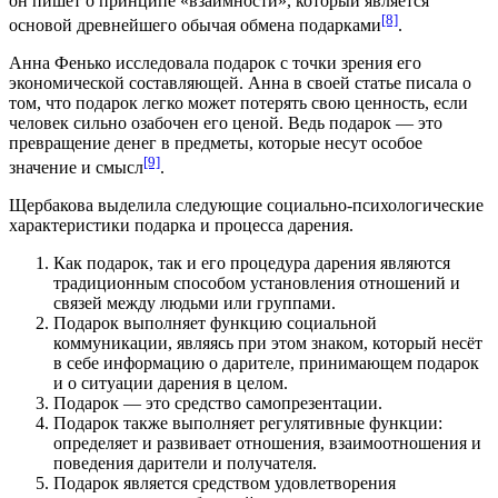
он пишет о принципе «взаимности», который является
[8]
основой древнейшего обычая обмена подарками
.
Анна Фенько исследовала подарок с точки зрения его
экономической составляющей.
Анна
в своей статье писала о
том, что подарок легко может потерять свою ценность, если
человек сильно озабочен его ценой. Ведь подарок — это
превращение денег в предметы, которые несут особое
[9]
значение и смысл
.
Щербакова выделила следующие социально-психологические
характеристики подарка и процесса дарения.
Как подарок, так и его процедура дарения являются
традиционным способом установления отношений и
связей между людьми или группами.
Подарок выполняет функцию социальной
коммуникации
, являясь при этом знаком, который несёт
в себе информацию о дарителе, принимающем подарок
и о ситуации дарения в целом.
Подарок — это средство самопрезентации.
Подарок также выполняет регулятивные функции:
определяет и развивает отношения, взаимоотношения и
поведения дарители и получателя.
Подарок является средством удовлетворения