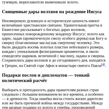
туземцев, мореплаватели выменивали золото.
Священные дары волхвов на рождение Иисуса
Неизмеримую духовную и историческую ценность имеют
величайшие христианские святыни. Удивительная притча в
Евангелие
рассказывает о богатых дарах волхвов,
принесенных новорожденному младенцу Иисусу: золото как
царю, ладан (ароматическую смолу особого дерева) как Богу и
смирну (благовонные масла) как смертному человеку. Это
были двадцать восемь золотых пластин небольшого размера,
каждая с уникальным филигранным
орнаментом
, и около
семидесяти шариков, величиной с маслину, ладана и смирны.
Сохранились дары волхвов и до сегодняшнего дня, находятся
[4]
в
Греции
, на Святой горе Афон в монастыре святого Павла
.
Подарки послов и дипломатов ― тонкий
политический расчёт
Выбирать и преподносить дары правителям разных стран
следовало с большим вниманием во все времена, а особенно
― в древности. Тогда ошибка могла стоить жизни дарителю
или же быть причиной войны между государствами. Между
тем щедрые подарки из золота и серебра, произведений