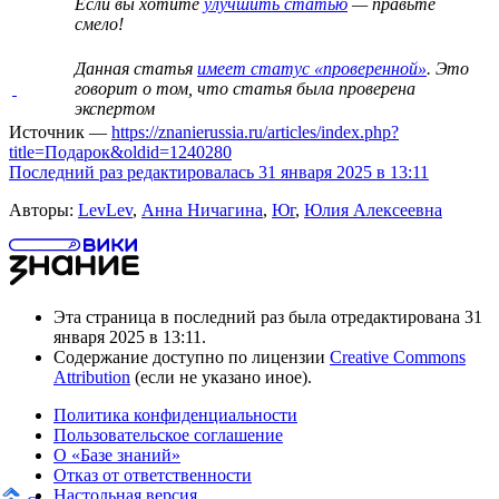
Если вы хотите
улучшить статью
— правьте
смело!
Данная статья
имеет статус «проверенной»
. Это
говорит о том, что статья была проверена
экспертом
Источник —
https://znanierussia.ru/articles/index.php?
title=Подарок&oldid=1240280
Последний раз редактировалась 31 января 2025 в 13:11
Авторы:
LevLev
,
Анна Ничагина
,
Юг
,
Юлия Алексеевна
Эта страница в последний раз была отредактирована 31
января 2025 в 13:11.
Содержание доступно по лицензии
Creative Commons
Attribution
(если не указано иное).
Политика конфиденциальности
Пользовательское соглашение
О «Базе знаний»
Отказ от ответственности
Настольная версия