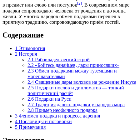
[2]
в предмет или слово или поступок
. В современном мире
подарки сопровождают человека от рождения и до конца
жизни. У многих народов обмен подарками перешёл в
приятную традицию, сопровождающую приём гостей.
Содержание
1
Этимология
2
История
2.1
Рабовладельческий строй
2.2
«Бойтесь данайцев, дары приносящих»
2.3
Обмен подарками между туземцами и
мореплавателями
2.4
Священные дары волхвов на рождение Иисуса
2.5
Подарки послов и дипломатов ― тонкий
политический расчёт
2.6
Подарки на Руси
2.7
Традиция дарить подарки у народов мира
2.8
Пример необычного подарка
3
Феномен подарка и процесса дарения
4
Пословицы и поговорки
5
Примечания