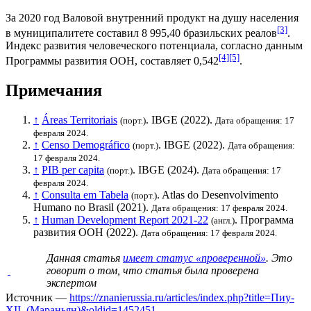
За 2020 год
Валовой внутренний продукт на душу населения
[3]
в муниципалитете составил 8 995,40
бразильских реалов
.
Индекс развития человеческого потенциала
, согласно данным
[4]
[5]
Программы развития ООН
, составляет 0,542
.
Примечания
↑
Áreas Territoriais
.
IBGE
(2022).
(порт.)
Дата обращения: 17
февраля 2024.
↑
Censo Demográfico
.
IBGE
(2022).
(порт.)
Дата обращения:
17 февраля 2024.
↑
PIB per capita
.
IBGE
(2024).
(порт.)
Дата обращения: 17
февраля 2024.
↑
Consulta em Tabela
. Atlas do Desenvolvimento
(порт.)
Humano no Brasil (2021).
Дата обращения: 17 февраля 2024.
↑
Human Development Report 2021-22
.
Программа
(англ.)
развития ООН
(2022).
Дата обращения: 17 февраля 2024.
Данная статья
имеет статус «проверенной»
. Это
говорит о том, что статья была проверена
экспертом
Источник —
https://znanierussia.ru/articles/index.php?title=Пиу-
XII_(Мараньян)&oldid=1452451