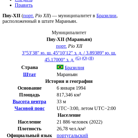
Править
Пиу-XII
(
порт.
Pio XII
) — муниципалитет в
Бразилии
,
расположенный в штате
Мараньян
.
Муниципалитет
Пиу-XII (Мараньян)
порт.
Pio XII
3°53′38″ ю. ш.
45°10′12″ з. д.
/
3.89389° ю. ш.
(G)
(O)
(Я)
45.17000° з. д.
Страна
Бразилия
Штат
Мараньян
История и география
Основание
6 января 1994
Площадь
817,346 км²
Высота центра
33 м
Часовой пояс
UTC−3:00
,
летом
UTC−2:00
Население
Население
21 886 человек (2022)
Плотность
26,78 чел./км²
Официальный язык
португальский