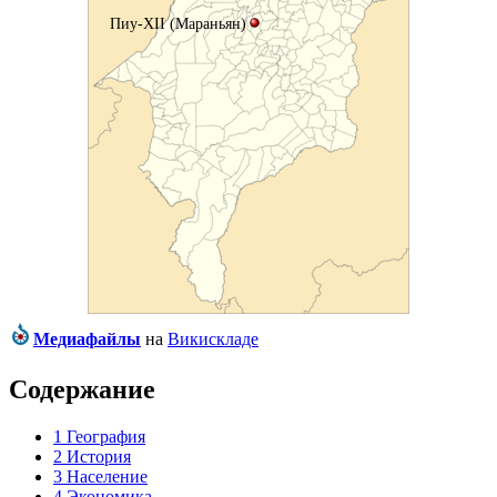
Пиу-XII (Мараньян)
Медиафайлы
на
Викискладе
Содержание
1
География
2
История
3
Население
4
Экономика