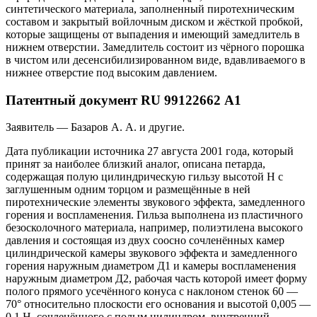
синтетического материала, заполненный пиротехническим
составом и закрытый войлочным диском и жёсткой пробкой,
которые защищены от выпадения и имеющий замедлитель в
нижнем отверстии. Замедлитель состоит из чёрного порошка
в чистом или десенсибилизированном виде, вдавливаемого в
нижнее отверстие под высоким давлением.
Патентный документ RU 99122662 А1
Заявитель — Базаров А. А. и другие.
Дата публикации источника
27 августа
2001 года
, который
принят за наиболее близкий аналог, описана петарда,
содержащая полую цилиндрическую гильзу высотой Н с
заглушенным одним торцом и размещённые в ней
пиротехнические элементы звукового эффекта, замедленного
горения и воспламенения. Гильза выполнена из пластичного
безосколочного материала, например, полиэтилена высокого
давления и состоящая из двух соосно сочленённых камер
цилиндрической камеры звукового эффекта и замедленного
горения наружным диаметром Д1 и камеры воспламенения
наружным диаметром Д2, рабочая часть которой имеет форму
полого прямого усечённого конуса с наклоном стенок 60 —
70° относительно плоскости его основания и высотой 0,005 —
0,1 Н, сочленённого с полым цилиндром, внутренний