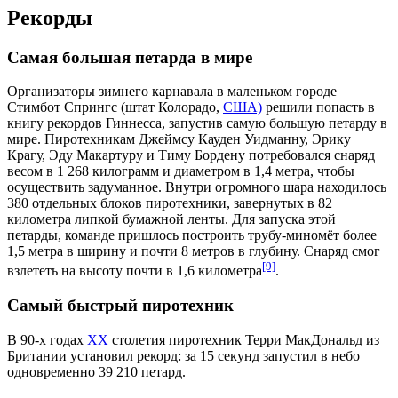
Рекорды
Самая большая петарда в мире
Организаторы зимнего карнавала в маленьком городе
Стимбот Спрингс (штат Колорадо,
США)
решили попасть в
книгу рекордов Гиннесса
, запустив самую большую петарду в
мире. Пиротехникам Джеймсу Кауден Уидманну, Эрику
Крагу, Эду Макартуру и Тиму Бордену потребовался снаряд
весом в 1 268 килограмм и диаметром в 1,4 метра, чтобы
осуществить задуманное. Внутри огромного шара находилось
380 отдельных блоков пиротехники, завернутых в 82
километра липкой бумажной ленты. Для запуска этой
петарды, команде пришлось построить трубу-миномёт более
1,5 метра в ширину и почти 8 метров в глубину. Снаряд смог
[9]
взлететь на высоту почти в 1,6 километра
.
Самый быстрый пиротехник
В 90-х годах
XX
столетия пиротехник Терри МакДональд из
Британии установил рекорд: за 15 секунд запустил в небо
одновременно 39 210 петард.