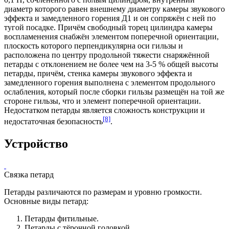
диаметр которого равен внешнему диаметру камеры звукового
эффекта и замедленного горения Д1 и он сопряжён с ней по
тугой посадке. Причём свободный торец цилиндра камеры
воспламенения снабжён элементом поперечной ориентации,
плоскость которого перпендикулярна оси гильзы и
расположена по центру продольной тяжести снаряжённой
петарды с отклонением не более чем на 3-5 % общей высоты
петарды, причём, стенка камеры звукового эффекта и
замедленного горения выполнена с элементом продольного
ослабления, который после сборки гильзы размещён на той же
стороне гильзы, что и элемент поперечной ориентации.
Недостатком петарды является сложность конструкции и
[8]
недостаточная безопасность
.
Устройство
Связка петард
Петарды различаются по размерам и уровню громкости.
Основные виды петард:
Петарды фитильные.
Петарды с тёрочной головкой.