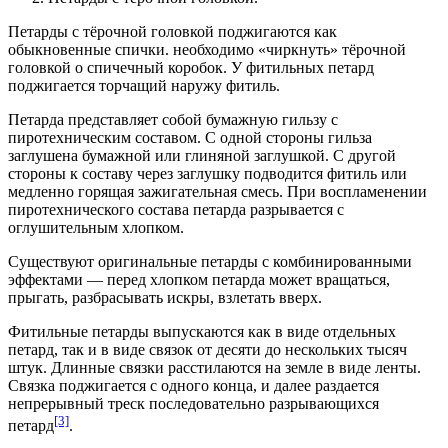
Петарды с тёрочной головкой поджигаются как
обыкновенные спички. необходимо «чиркнуть» тёрочной
головкой о спичечный коробок. У фитильных петард
поджигается торчащий наружу фитиль.
Петарда представляет собой бумажную
гильзу
с
пиротехническим составом. С одной стороны гильза
заглушена бумажной или глиняной заглушкой. С другой
стороны к составу через заглушку подводится фитиль или
медленно горящая зажигательная смесь. При воспламенении
пиротехнического состава петарда разрывается с
оглушительным хлопком.
Существуют оригинальные петарды с комбинированными
эффектами — перед хлопком петарда может вращаться,
прыгать, разбрасывать искры, взлетать вверх.
Фитильные петарды выпускаются как в виде отдельных
петард, так и в виде связок от десяти до нескольких тысяч
штук. Длинные связки расстилаются на земле в виде ленты.
Связка поджигается с одного конца, и далее раздается
непрерывный треск последовательно разрывающихся
[3]
петард
.