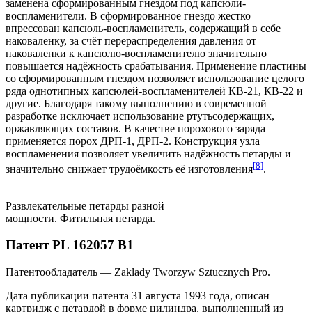
заменена сформированным гнездом под капсюли-
воспламенители. В сформированное гнездо жестко
впрессован капсюль-воспламенитель, содержащий в себе
наковаленку, за счёт перераспределения давления от
наковаленки к капсюлю-воспламенителю значительно
повышается надёжность срабатывания. Применение пластины
со сформированным гнездом позволяет использование целого
ряда однотипных капсюлей-воспламенителей КВ-21, КВ-22 и
другие. Благодаря такому выполнению в современной
разработке исключает использование ртутьсодержащих,
оржавляющих составов. В качестве порохового заряда
применяется порох ДРП-1, ДРП-2. Конструкция узла
воспламенения позволяет увеличить надёжность петарды и
[8]
значительно снижает трудоёмкость её изготовления
.
Развлекательные петарды разной
мощности. Фитильная петарда.
Патент PL 162057 В1
Патентообладатель — Zaklady Tworzyw Sztucznych Pro.
Дата публикации патента
31 августа
1993 года
, описан
картридж с петардой в форме цилиндра, выполненный из