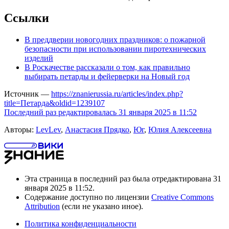
Ссылки
В преддверии новогодних праздников: о пожарной
безопасности при использовании пиротехнических
изделий
В Роскачестве рассказали о том, как правильно
выбирать петарды и фейерверки на Новый год
Источник —
https://znanierussia.ru/articles/index.php?
title=Петарда&oldid=1239107
Последний раз редактировалась 31 января 2025 в 11:52
Авторы:
LevLev
,
Анастасия Прядко
,
Юг
,
Юлия Алексеевна
Эта страница в последний раз была отредактирована 31
января 2025 в 11:52.
Содержание доступно по лицензии
Creative Commons
Attribution
(если не указано иное).
Политика конфиденциальности