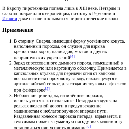
В
Европу
пиротехника попала лишь в
XIII веке
. Петарды и
салюты понравились европейцам, поэтому в
Германии
и
Италии
даже начали открываться пиротехнические школы.
Применение
В старину. Снаряд, имеющий форму усечённого конуса,
наполненный порохом, он служил для взрыва
крепостных ворот, палисадов, мостов и других
[4]
неприятельских укреплений
.
Заряд спрессованного дымного пороха, помещенный в
металлическую или картонную оболочку. Применяется в
капсюльных втулках для передачи огня от капсюля-
воспламенителя пороховому заряду, находящемуся в
артиллерийской гильзе, для создания звуковых эффектов
[5]
при фейерверке
.
Небольшие цилиндры, начинённые порохом,
используются как сигнальные. Петарды кладутся на
рельсах железной дороги в предупреждение
машинистам о неблагополучном впереди пути.
Раздавленная колесом паровоза петарда, взрывается, и
тем самым подаёт в туманную погоду знак машинисту
[6]
остановиться или усилить внимание
.