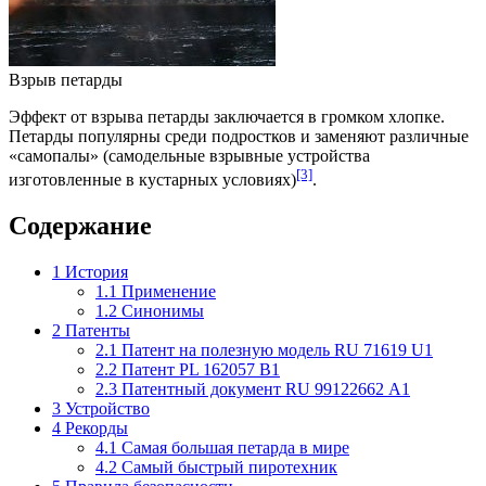
Взрыв петарды
Эффект от взрыва петарды заключается в громком хлопке.
Петарды популярны среди подростков и заменяют различные
«самопалы» (самодельные взрывные устройства
[3]
изготовленные в кустарных условиях)
.
Содержание
1
История
1.1
Применение
1.2
Синонимы
2
Патенты
2.1
Патент на полезную модель RU 71619 U1
2.2
Патент PL 162057 В1
2.3
Патентный документ RU 99122662 А1
3
Устройство
4
Рекорды
4.1
Самая большая петарда в мире
4.2
Самый быстрый пиротехник