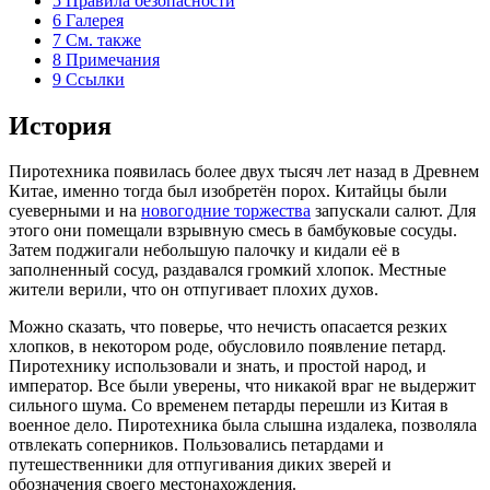
5
Правила безопасности
6
Галерея
7
См. также
8
Примечания
9
Ссылки
История
Пиротехника
появилась более двух тысяч лет назад в Древнем
Китае, именно тогда был изобретён порох. Китайцы были
суеверными и на
новогодние торжества
запускали салют. Для
этого они помещали взрывную смесь в бамбуковые сосуды.
Затем поджигали небольшую палочку и кидали её в
заполненный сосуд, раздавался громкий хлопок. Местные
жители верили, что он отпугивает плохих духов.
Можно сказать, что
поверье
, что нечисть опасается резких
хлопков, в некотором роде, обусловило появление петард.
Пиротехнику использовали и знать, и простой народ, и
император. Все были уверены, что никакой враг не выдержит
сильного шума. Со временем петарды перешли из Китая в
военное дело. Пиротехника была слышна издалека, позволяла
отвлекать соперников. Пользовались петардами и
путешественники для отпугивания диких зверей и
обозначения своего местонахождения.