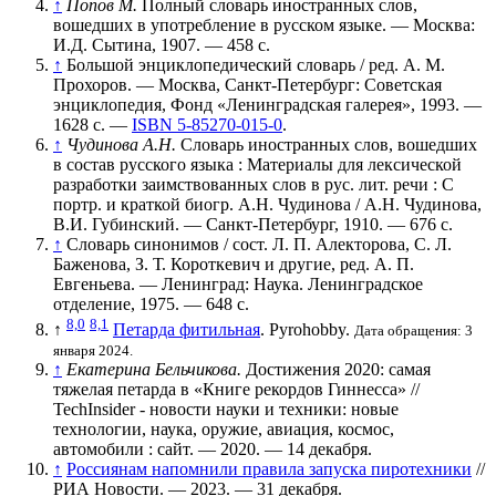
↑
Попов М.
Полный словарь иностранных слов,
вошедших в употребление в русском языке. — Москва:
И.Д. Сытина, 1907. — 458 с.
↑
Большой энциклопедический словарь / ред. А. М.
Прохоров. — Москва, Санкт-Петербург: Советская
энциклопедия, Фонд «Ленинградская галерея», 1993. —
1628 с. —
ISBN 5-85270-015-0
.
↑
Чудинова А.Н.
Словарь иностранных слов, вошедших
в состав русского языка : Материалы для лексической
разработки заимствованных слов в рус. лит. речи : С
портр. и краткой биогр. А.Н. Чудинова / А.Н. Чудинова,
В.И. Губинский. — Санкт-Петербург, 1910. — 676 с.
↑
Словарь синонимов / сост. Л. П. Алекторова, С. Л.
Баженова, З. Т. Короткевич и другие, ред. А. П.
Евгеньева. — Ленинград: Наука. Ленинградское
отделение, 1975. — 648 с.
8,0
8,1
↑
Петарда фитильная
. Pyrohobby.
Дата обращения: 3
января 2024.
↑
Екатерина Бельчикова.
Достижения 2020: самая
тяжелая петарда в «Книге рекордов Гиннесса» //
TechInsider - новости науки и техники: новые
технологии, наука, оружие, авиация, космос,
автомобили : сайт. — 2020. — 14 декабря.
↑
Россиянам напомнили правила запуска пиротехники
//
РИА Новости. — 2023. — 31 декабря.