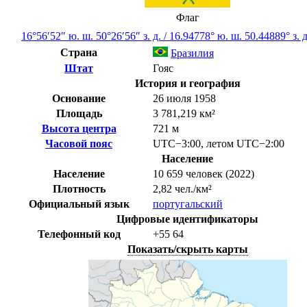
Флаг
16°56′52″ ю. ш.
50°26′56″ з. д.
/
16.94778° ю. ш. 50.44889° з. д
Страна
Бразилия
Штат
Гояс
История и география
Основание
26 июля 1958
Площадь
3 781,219 км²
Высота центра
721 м
Часовой пояс
UTC−3:00
,
летом
UTC−2:00
Население
Население
10 659 человек (2022)
Плотность
2,82 чел./км²
Официальный язык
португальский
Цифровые идентификаторы
Телефонный код
+55
64
Показать/скрыть карты