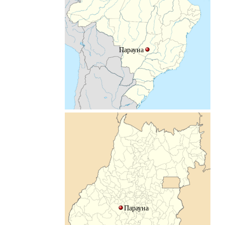
Парауна
Парауна