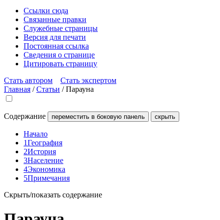
Ссылки сюда
Связанные правки
Служебные страницы
Версия для печати
Постоянная ссылка
Сведения о странице
Цитировать страницу
Стать автором
Стать экспертом
Главная
/
Статьи
/
Парауна
Содержание
переместить в боковую панель
скрыть
Начало
1
География
2
История
3
Население
4
Экономика
5
Примечания
Скрыть/показать содержание
Парауна