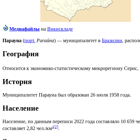
Медиафайлы
на
Викискладе
Парауна
(
порт.
Paraúna
) — муниципалитет в
Бразилии
, распо
География
Относится к экономико-статистическому микрорегиону
Серис
,
История
Муниципалитет Парауна был образован 26 июля 1958 года.
Население
Население, по данным переписи 2022 года составляло 10 659 че
[2]
составляет 2,82 чел./км²
.