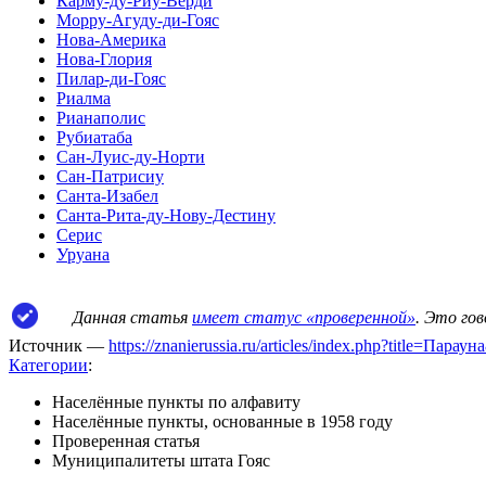
Карму-ду-Риу-Верди
Морру-Агуду-ди-Гояс
Нова-Америка
Нова-Глория
Пилар-ди-Гояс
Риалма
Рианаполис
Рубиатаба
Сан-Луис-ду-Норти
Сан-Патрисиу
Санта-Изабел
Санта-Рита-ду-Нову-Дестину
Серис
Уруана
Данная статья
имеет статус «проверенной»
. Это го
Источник —
https://znanierussia.ru/articles/index.php?title=Пара
Категории
:
Населённые пункты по алфавиту
Населённые пункты, основанные в 1958 году
Проверенная статья
Муниципалитеты штата Гояс