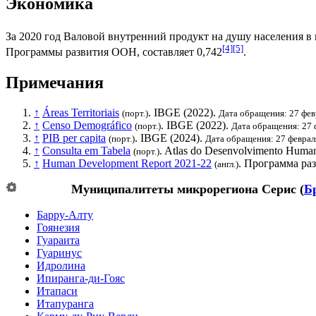
Экономика
За 2020 год
Валовой внутренний продукт на душу населения
в 
[4]
[5]
Программы развития ООН
, составляет 0,742
.
Примечания
↑
Áreas Territoriais
.
IBGE
(2022).
(порт.)
Дата обращения: 27 фев
↑
Censo Demográfico
.
IBGE
(2022).
(порт.)
Дата обращения: 27 
↑
PIB per capita
.
IBGE
(2024).
(порт.)
Дата обращения: 27 феврал
↑
Consulta em Tabela
. Atlas do Desenvolvimento Human
(порт.)
↑
Human Development Report 2021-22
.
Программа ра
(англ.)
Муниципалитеты микрорегиона
Серис
(
Б
Барру-Алту
Гоянезия
Гуараита
Гуаринус
Идролина
Ипиранга-ди-Гояс
Итапаси
Итапуранга