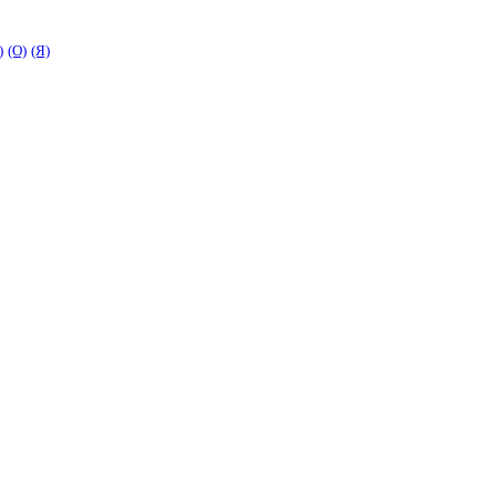
)
(O)
(Я)