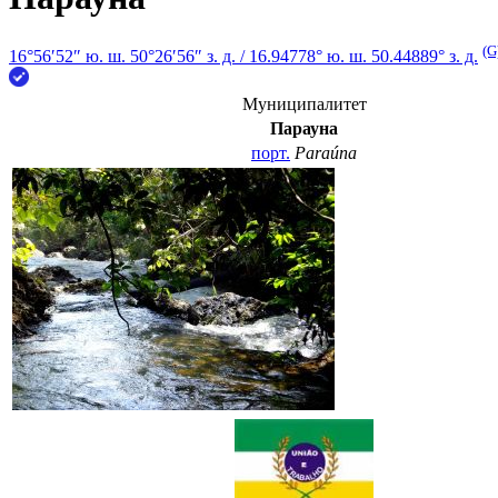
(G
16°56′52″ ю. ш.
50°26′56″ з. д.
/
16.94778° ю. ш. 50.44889° з. д.
Муниципалитет
Парауна
порт.
Paraúna