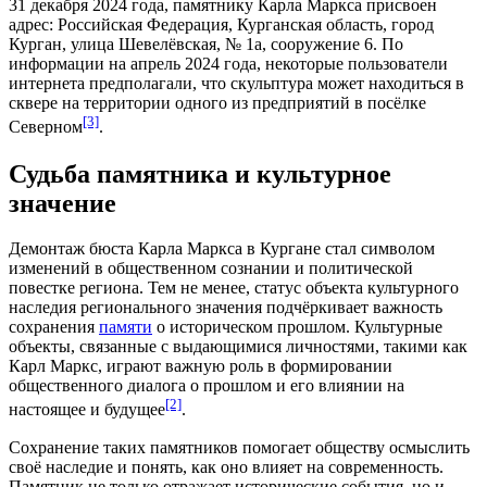
31 декабря
2024 года
, памятнику Карла Маркса присвоен
адрес: Российская Федерация, Курганская область, город
Курган, улица Шевелёвская, № 1а, сооружение 6. По
информации на апрель
2024 года
, некоторые пользователи
интернета предполагали, что скульптура может находиться в
сквере на территории одного из предприятий в
посёлке
[3]
Северном
.
Судьба памятника и культурное
значение
Демонтаж бюста Карла Маркса в
Кургане
стал символом
изменений в общественном сознании и политической
повестке региона. Тем не менее, статус
объекта культурного
наследия
регионального значения подчёркивает важность
сохранения
памяти
о историческом прошлом. Культурные
объекты, связанные с выдающимися личностями, такими как
Карл Маркс, играют важную роль в формировании
общественного диалога о прошлом и его влиянии на
[2]
настоящее и будущее
.
Сохранение таких памятников помогает обществу осмыслить
своё наследие и понять, как оно влияет на современность.
Памятник не только отражает исторические события, но и