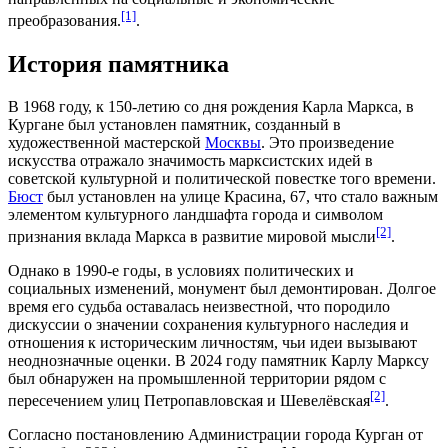
[1]
преобразования
.
.
История памятника
В
1968 году
, к 150-летию со дня рождения Карла Маркса, в
Кургане был установлен
памятник
, созданный в
художественной мастерской
Москвы
. Это
произведение
искусства
отражало значимость марксистских идей в
советской культурной
и политической повестке того времени.
Бюст
был установлен на
улице Красина, 67
, что стало важным
элементом культурного ландшафта города и символом
[2]
признания вклада Маркса в развитие мировой мысли
.
Однако в
1990-е годы
, в условиях политических и
социальных изменений, монумент был демонтирован. Долгое
время его судьба оставалась неизвестной, что породило
дискуссии о значении сохранения культурного наследия и
отношения к
историческим личностям
, чьи идеи вызывают
неоднозначные оценки. В
2024 году
памятник Карлу Марксу
был обнаружен на промышленной территории рядом с
[2]
пересечением улиц Петропавловская и Шевелёвская
.
Согласно постановлению
Администрации города Курган
от