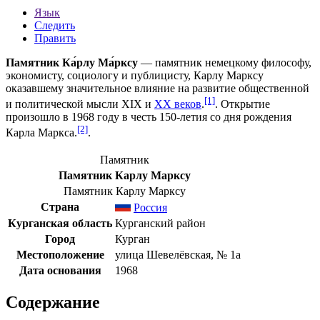
Язык
Следить
Править
Памятник
Ка́рлу Ма́рксу
— памятник немецкому
философу
,
экономисту
,
социологу
и
публицисту
, Карлу Марксу
оказавшему значительное влияние на развитие общественной
[1]
и политической мысли
XIX
и
XX веков
.
. Открытие
произошло в
1968 году
в честь 150-летия со дня рождения
[2]
Карла Маркса.
.
Памятник
Памятник Карлу Марксу
Памятник Карлу Марксу
Страна
Россия
Курганская область
Курганский район
Город
Курган
Местоположение
улица Шевелёвская, № 1а
Дата основания
1968
Содержание