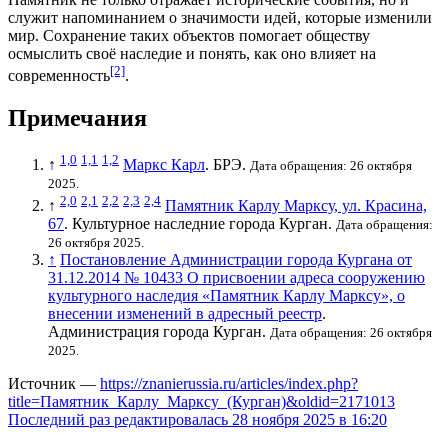
служит напоминанием о значимости идей, которые изменили
мир. Сохранение таких объектов помогает обществу
осмыслить своё наследие и понять, как оно влияет на
[2]
современность
.
Примечания
1,0
1,1
1,2
↑
Маркс Карл
. БРЭ.
Дата обращения: 26 октября
2025.
2,0
2,1
2,2
2,3
2,4
↑
Памятник Карлу Марксу, ул. Красина,
67
. Культурное наследние города Курган.
Дата обращения:
26 октября 2025.
↑
Постановление Администрации города Кургана от
31.12.2014 № 10433 О присвоении адреса сооружению
культурного наследия «Памятник Карлу Марксу», о
внесении изменений в адресный реестр
.
Администрация города Курган.
Дата обращения: 26 октября
2025.
Источник —
https://znanierussia.ru/articles/index.php?
title=Памятник_Карлу_Марксу_(Курган)&oldid=2171013
Последний раз редактировалась 28 ноября 2025 в 16:20