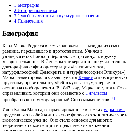
1
Биография
2
История памятника
3
Судьба памятника и культурное значение
4
Примечания
Биография
Карл Маркс Родился в семье адвоката — выходца из семьи
раввина, перешедшего в протестантизм. Учился в
университетах Бонна и Берлина, где примкнул к кружку
младогегельянцев. В
Йенском университете
получил степень
доктора философии (диссертация «Различия между
натурфилософией Демокрита и натурфилософией Эпикура»).
Маркс редактировал издававшуюся в
Кёльне
оппозиционную
прусскому правительству «Рейнскую газету», энергично
отстаивая свободу печати. В
1847 году
Маркс вступил в
Союз
справедливых
, который они совместно с
Энгельсом
[1]
преобразовали в
международный Союз коммунистов
.
.
Идеи Карла Маркса, сформулированные в рамках
марксизма
,
представляют собой комплексное
философско-политическое
и
экономическое учение
. Оно стало основой для многих
теоретических концепций и практических движений,
направленных на
социальные
и
экономические