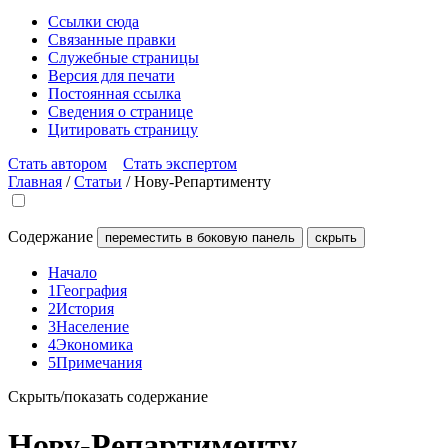
Ссылки сюда
Связанные правки
Служебные страницы
Версия для печати
Постоянная ссылка
Сведения о странице
Цитировать страницу
Стать автором
Стать экспертом
Главная
/
Статьи
/
Нову-Репартименту
Содержание
переместить в боковую панель
скрыть
Начало
1
География
2
История
3
Население
4
Экономика
5
Примечания
Скрыть/показать содержание
Нову-Репартименту