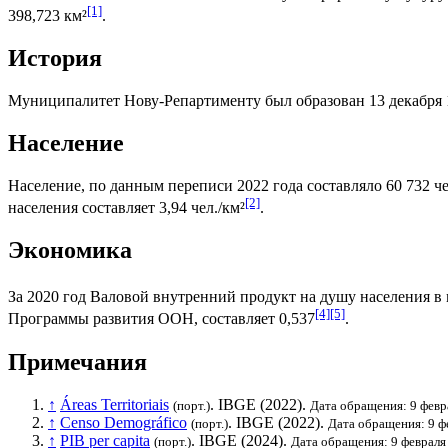
[1]
398,723 км²
.
История
Муниципалитет Нову-Репартименту был образован 13 декабря 1
Население
Население, по данным переписи 2022 года составляло 60 732 че
[2]
населения составляет 3,94 чел./км²
.
Экономика
За 2020 год
Валовой внутренний продукт на душу населения
в 
[4]
[5]
Программы развития ООН
, составляет 0,537
.
Примечания
↑
Áreas Territoriais
.
IBGE
(2022).
(порт.)
Дата обращения: 9 февр
↑
Censo Demográfico
.
IBGE
(2022).
(порт.)
Дата обращения: 9 ф
↑
PIB per capita
.
IBGE
(2024).
(порт.)
Дата обращения: 9 февраля