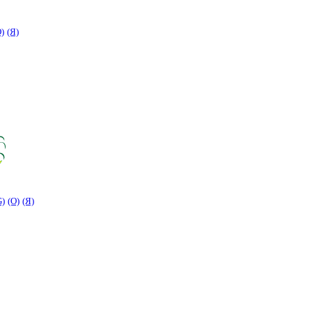
O)
(Я)
G)
(O)
(Я)