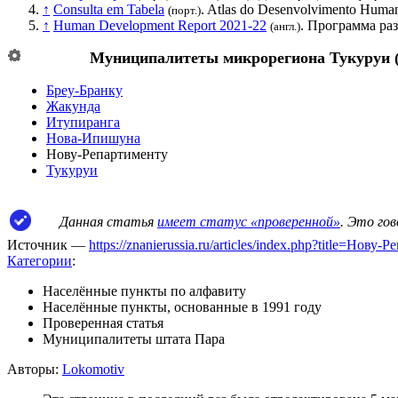
↑
Consulta em Tabela
. Atlas do Desenvolvimento Human
(порт.)
↑
Human Development Report 2021-22
.
Программа ра
(англ.)
Муниципалитеты микрорегиона
Тукуруи
Бреу-Бранку
Жакунда
Итупиранга
Нова-Ипишуна
Нову-Репартименту
Тукуруи
Данная статья
имеет статус «проверенной»
. Это го
Источник —
https://znanierussia.ru/articles/index.php?title=Но
Категории
:
Населённые пункты по алфавиту
Населённые пункты, основанные в 1991 году
Проверенная статья
Муниципалитеты штата Пара
Авторы:
Lokomotiv