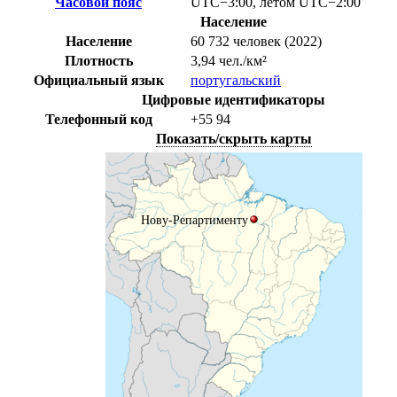
Часовой пояс
UTC−3:00
,
летом
UTC−2:00
Население
Население
60 732 человек (2022)
Плотность
3,94 чел./км²
Официальный язык
португальский
Цифровые идентификаторы
Телефонный код
+55
94
Показать/скрыть карты
Нову-Репартименту