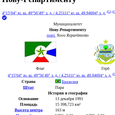
(G)
(
4°15′04″ ю. ш.
49°56′49″ з. д.
/
4.25111° ю. ш. 49.94694° з. д.
Муниципалитет
Нову-Репартименту
порт.
Novo Repartimento
Флаг
Герб
(
4°15′04″ ю. ш.
49°56′49″ з. д.
/
4.25111° ю. ш. 49.94694° з. д.
Страна
Бразилия
Штат
Пара
История и география
Основание
13 декабря 1991
Площадь
15 398,723 км²
Высота центра
163 м