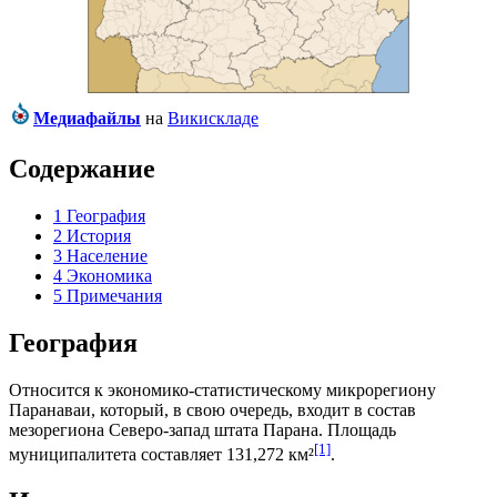
Медиафайлы
на
Викискладе
Содержание
1
География
2
История
3
Население
4
Экономика
5
Примечания
География
Относится к экономико-статистическому микрорегиону
Паранаваи
, который, в свою очередь, входит в состав
мезорегиона
Северо-запад штата Парана
. Площадь
[1]
муниципалитета составляет 131,272 км²
.