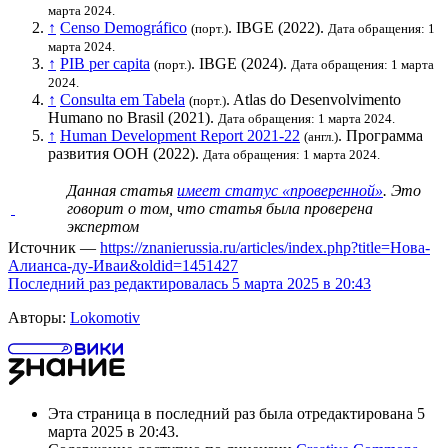
марта 2024.
↑
Censo Demográfico
.
IBGE
(2022).
(порт.)
Дата обращения: 1
марта 2024.
↑
PIB per capita
.
IBGE
(2024).
(порт.)
Дата обращения: 1 марта
2024.
↑
Consulta em Tabela
. Atlas do Desenvolvimento
(порт.)
Humano no Brasil (2021).
Дата обращения: 1 марта 2024.
↑
Human Development Report 2021-22
.
Программа
(англ.)
развития ООН
(2022).
Дата обращения: 1 марта 2024.
Данная статья
имеет статус «проверенной»
. Это
говорит о том, что статья была проверена
экспертом
Источник —
https://znanierussia.ru/articles/index.php?title=Нова-
Алианса-ду-Иваи&oldid=1451427
Последний раз редактировалась 5 марта 2025 в 20:43
Авторы:
Lokomotiv
Эта страница в последний раз была отредактирована 5
марта 2025 в 20:43.