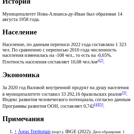
История
Муниципалитет Нова-Алианса-ду-Иваи был образован 14
августа 1958 года.
Население
Население, по данным переписи 2022 года составляло 1 323
чел. По сравнению с переписью 2010 года численность
населения изменилась на -108 чел., то есть на -0,65%.
[2]
Плотность населения составляет 10,08 чел./км²
.
Экономика
За 2020 год
Валовой внутренний продукт на душу населения
[3]
в муниципалитете составил 33 292,16
бразильских реалов
.
Индекс развития человеческого потенциала
, согласно данным
[4]
[5]
Программы развития ООН
, составляет 0,742
.
Примечания
↑
Áreas Territoriais
.
IBGE
(2022).
(порт.)
Дата обращения: 1