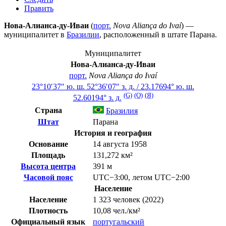
Править
Нова-Алианса-ду-Иваи
(
порт.
Nova Aliança do Ivaí
) —
муниципалитет в
Бразилии
, расположенный в штате
Парана
.
Муниципалитет
Нова-Алианса-ду-Иваи
порт.
Nova Aliança do Ivaí
23°10′37″ ю. ш.
52°36′07″ з. д.
/
23.17694° ю. ш.
(G)
(O)
(Я)
52.60194° з. д.
Страна
Бразилия
Штат
Парана
История и география
Основание
14 августа 1958
Площадь
131,272 км²
Высота центра
391 м
Часовой пояс
UTC−3:00
,
летом
UTC−2:00
Население
Население
1 323 человек (2022)
Плотность
10,08 чел./км²
Официальный язык
португальский