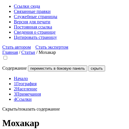
Ссылки сюда
Связанные правки
Служебные страницы
Версия для печати
Постоянная ссылка
Сведения о странице
Цитировать страницу
Стать автором
Стать экспертом
Главная
/
Статьи
/
Мохакар
Содержание
переместить в боковую панель
скрыть
Начало
1
География
2
Население
3
Примечания
4
Ссылки
Скрыть/показать содержание
Мохакар