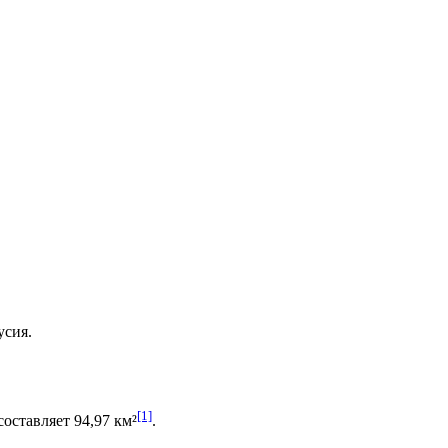
усия
.
[1]
оставляет 94,97 км²
.