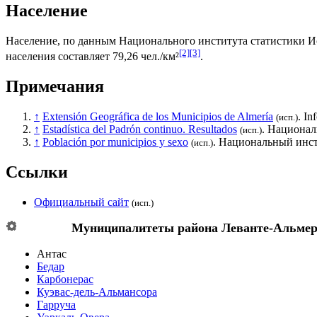
Население
Население, по данным
Национального института статистики 
[2]
[3]
населения составляет 79,26 чел./км²
.
Примечания
↑
Extensión Geográfica de los Municipios de Almería
. In
(исп.)
↑
Estadística del Padrón continuo. Resultados
.
Национал
(исп.)
↑
Población por municipios y sexo
.
Национальный инст
(исп.)
Ссылки
Официальный сайт
(исп.)
Муниципалитеты района
Леванте-Альмер
Антас
Бедар
Карбонерас
Куэвас-дель-Альмансора
Гарруча