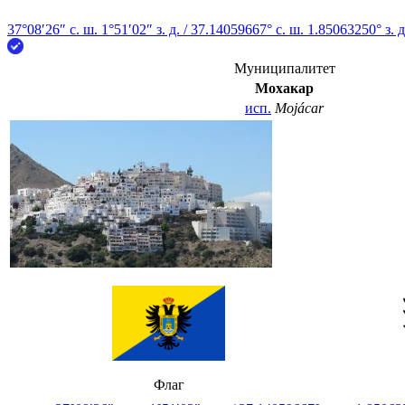
37°08′26″ с. ш.
1°51′02″ з. д.
/
37.14059667° с. ш. 1.85063250° з. д
Муниципалитет
Мохакар
исп.
Mojácar
Флаг