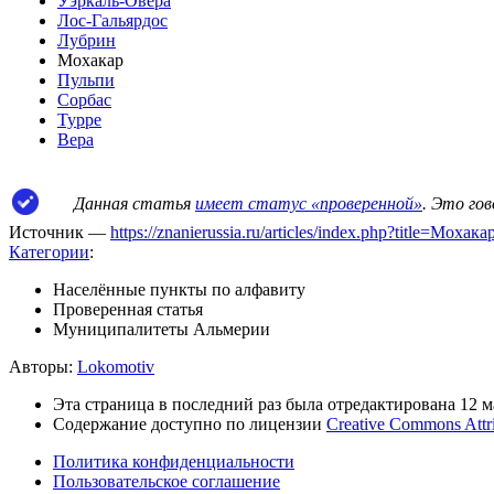
Уэркаль-Овера
Лос-Гальярдос
Лубрин
Мохакар
Пульпи
Сорбас
Турре
Вера
Данная статья
имеет статус «проверенной»
. Это го
Источник —
https://znanierussia.ru/articles/index.php?title=Моха
Категории
:
Населённые пункты по алфавиту
Проверенная статья
Муниципалитеты Альмерии
Авторы:
Lokomotiv
Эта страница в последний раз была отредактирована 12 ма
Содержание доступно по лицензии
Creative Commons Attr
Политика конфиденциальности
Пользовательское соглашение