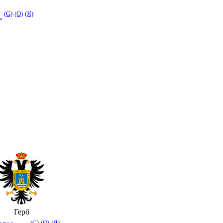
(G)
(O)
(Я)
.
Герб
(G)
(O)
(Я)