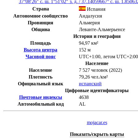
37°08′26″ с. ш.
1°51′02″ з. д.
/
37.14059667° с. ш. 1.850632
Страна
Испания
Автономное сообщество
Андалусия
Провинция
Альмерия
Община
Леванте-Альмерьенсе
История и география
Площадь
94,97 км²
Высота центра
152 м
Часовой пояс
UTC+1:00
,
летом
UTC+2:00
Население
Население
7 527 человек (2022)
Плотность
79,26 чел./км²
Официальный язык
испанский
Цифровые идентификаторы
Почтовые индексы
4638
Автомобильный код
AL
mojacar.es
Показать/скрыть карты