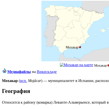
Мохакар
Мохакар
Медиафайлы
на
Викискладе
Мохакар
(
исп.
Mojácar
) — муниципалитет в
Испании
, распо
География
Относится к району (
комарка
)
Леванте-Альмерьенсе
, который 