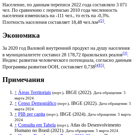
Население, по данным переписи 2022 года составляло 3 071
чел. По сравнению с переписью 2010 года численность
населения изменилась на -111 чел., то есть на -0,3%.
[2]
Плотность населения составляет 18,48 чел./км²
.
Экономика
За 2020 год
Валовой внутренний продукт на душу населения
[3]
в муниципалитете составил 28 178,72
бразильских реалов
.
Индекс развития человеческого потенциала
, согласно данным
[4]
[5]
Программы развития ООН
, составляет 0,738
.
Примечания
↑
Áreas Territoriais
.
IBGE
(2022).
(порт.)
Дата обращения: 5
марта 2024.
↑
Censo Demográfico
.
IBGE
(2022).
(порт.)
Дата обращения: 5
марта 2024.
↑
PIB per capita
.
IBGE
(2024).
(порт.)
Дата обращения: 5 марта
2024.
↑
Consulta em Tabela
. Atlas do Desenvolvimento
(порт.)
Humano no Brasil (2021).
Дата обращения: 5 марта 2024.