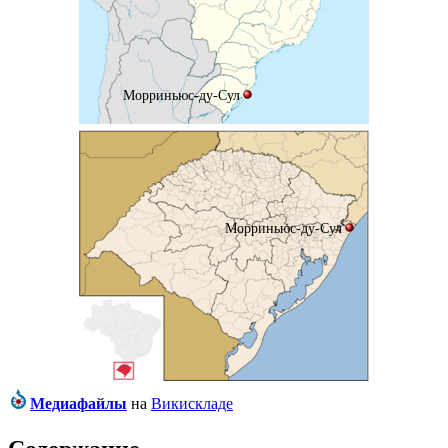
Морриньюс-ду-Сул
Морриньюс-ду-Сул
Медиафайлы
на
Викискладе