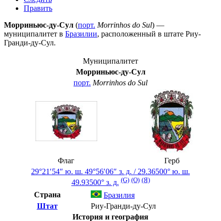
Править
Морриньюс-ду-Сул
(
порт.
Morrinhos do Sul
) —
муниципалитет в
Бразилии
, расположенный в штате
Риу-
Гранди-ду-Сул
.
Муниципалитет
Морриньюс-ду-Сул
порт.
Morrinhos do Sul
Флаг
Герб
29°21′54″ ю. ш.
49°56′06″ з. д.
/
29.36500° ю. ш.
(G)
(O)
(Я)
49.93500° з. д.
Страна
Бразилия
Штат
Риу-Гранди-ду-Сул
История и география