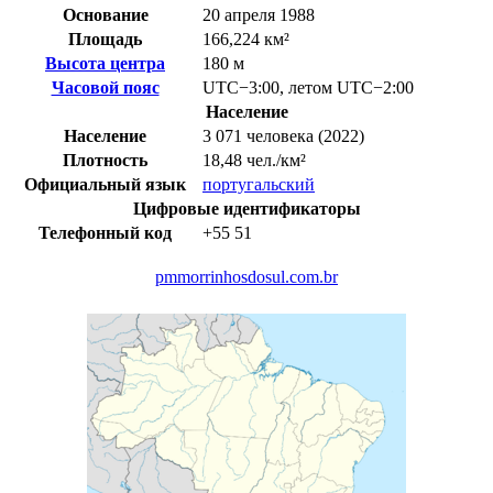
Основание
20 апреля 1988
Площадь
166,224 км²
Высота центра
180 м
Часовой пояс
UTC−3:00
,
летом
UTC−2:00
Население
Население
3 071 человека (2022)
Плотность
18,48 чел./км²
Официальный язык
португальский
Цифровые идентификаторы
Телефонный код
+55
51
pmmorrinhosdosul.com.br