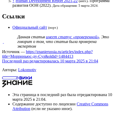
↑
Human Development Report 2021-22
.
Программа
(англ.)
развития ООН
(2022).
Дата обращения: 5 марта 2024.
Ссылки
Официальный сайт
(порт.)
Данная статья
имеет статус «проверенной»
. Это
говорит о том, что статья была проверена
экспертом
Источник —
https://znanierussia.ru/articles/index.php?
title=Морриньюс-ду-Сул&oldid=1484413
Последний раз редактировалась 10 марта 2025 в 21:04
Авторы:
Lokomotiv
Эта страница в последний раз была отредактирована 10
марта 2025 в 21:04.
Содержание доступно по лицензии
Creative Commons
Attribution
(если не указано иное).