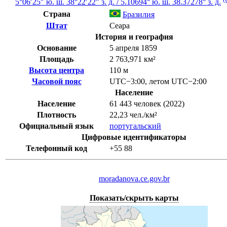
5°06′25″ ю. ш.
38°22′22″ з. д.
/
5.10694° ю. ш. 38.37278° з. д.
Страна
Бразилия
Штат
Сеара
История и география
Основание
5 апреля 1859
Площадь
2 763,971 км²
Высота центра
110 м
Часовой пояс
UTC−3:00
,
летом
UTC−2:00
Население
Население
61 443 человек (2022)
Плотность
22,23 чел./км²
Официальный язык
португальский
Цифровые идентификаторы
Телефонный код
+55
88
moradanova.ce.gov.br
Показать/скрыть карты