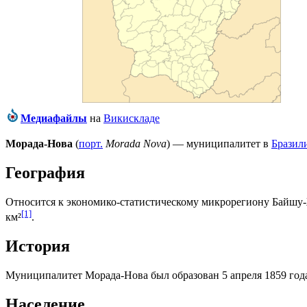
Медиафайлы
на
Викискладе
Морада-Нова
(
порт.
Morada Nova
) — муниципалитет в
Бразил
География
Относится к экономико-статистическому микрорегиону
Байшу-
[1]
км²
.
История
Муниципалитет Морада-Нова был образован 5 апреля 1859 год
Население