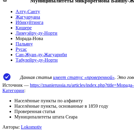
Муниципалитеты микрорегиона
Байшу-Ж
Алту-Санту
Жагуаруана
Ибикуйтинга
Кишере
Лимуэйру-ду-Норти
Морада-Нова
Пальяну
Русас
Сан-Жуан-ду-Жагуариби
Табулейру-ду-Норти
Данная статья
имеет статус «проверенной»
. Это го
Источник —
https://znanierussia.ru/articles/index.php?title=Мор
Категории
:
Населённые пункты по алфавиту
Населённые пункты, основанные в 1859 году
Проверенная статья
Муниципалитеты штата Сеара
Авторы:
Lokomotiv