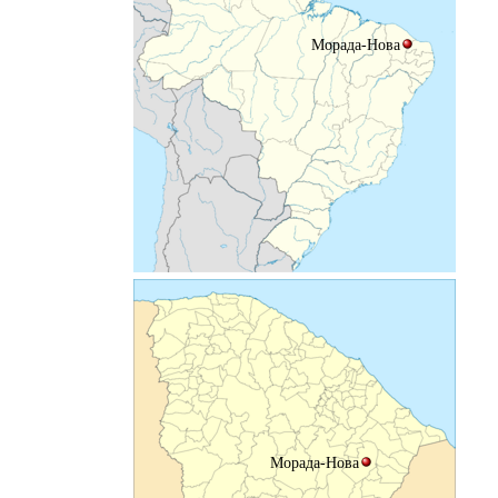
Морада-Нова
Морада-Нова