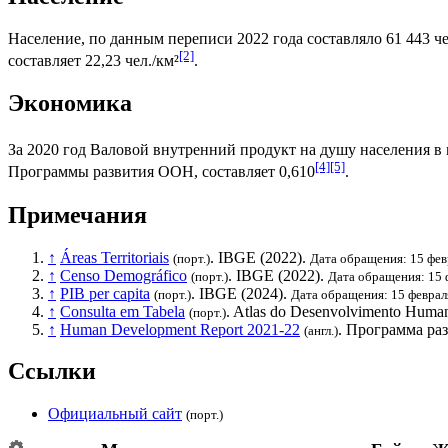
Население, по данным переписи 2022 года составляло 61 443 че
[2]
составляет 22,23 чел./км²
.
Экономика
За 2020 год
Валовой внутренний продукт на душу населения
в 
[4]
[5]
Программы развития ООН
, составляет 0,610
.
Примечания
↑
Áreas Territoriais
.
IBGE
(2022).
(порт.)
Дата обращения: 15 фев
↑
Censo Demográfico
.
IBGE
(2022).
(порт.)
Дата обращения: 15 
↑
PIB per capita
.
IBGE
(2024).
(порт.)
Дата обращения: 15 феврал
↑
Consulta em Tabela
. Atlas do Desenvolvimento Human
(порт.)
↑
Human Development Report 2021-22
.
Программа ра
(англ.)
Ссылки
Официальный сайт
(порт.)