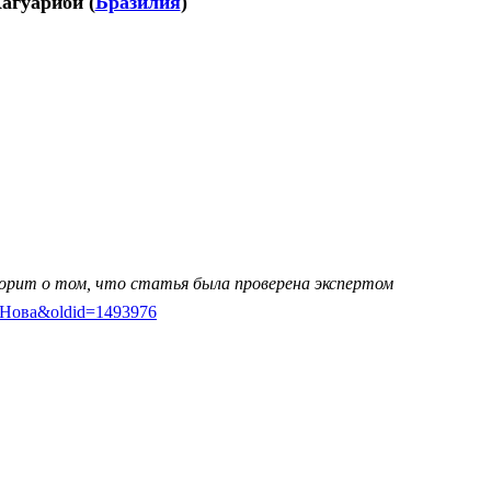
агуариби
(
Бразилия
)
ворит о том, что статья была проверена экспертом
ада-Нова&oldid=1493976