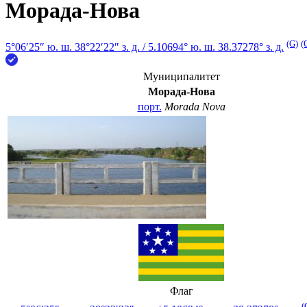
Морада-Нова
(G)
(
5°06′25″ ю. ш.
38°22′22″ з. д.
/
5.10694° ю. ш. 38.37278° з. д.
Муниципалитет
Морада-Нова
порт.
Morada Nova
Флаг
(