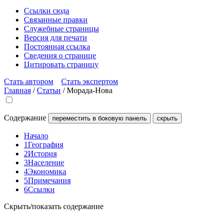
Ссылки сюда
Связанные правки
Служебные страницы
Версия для печати
Постоянная ссылка
Сведения о странице
Цитировать страницу
Стать автором
Стать экспертом
Главная
/
Статьи
/
Морада-Нова
Содержание
переместить в боковую панель
скрыть
Начало
1
География
2
История
3
Население
4
Экономика
5
Примечания
6
Ссылки
Скрыть/показать содержание