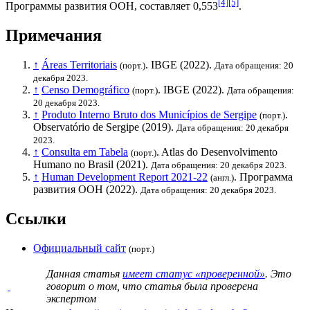
[4]
[5]
Программы развития ООН
, составляет 0,553
.
Примечания
↑
Áreas Territoriais
.
IBGE
(2022).
(порт.)
Дата обращения: 20
декабря 2023.
↑
Censo Demográfico
.
IBGE
(2022).
(порт.)
Дата обращения:
20 декабря 2023.
↑
Produto Interno Bruto dos Municípios de Sergipe
.
(порт.)
Observatório de Sergipe (2019).
Дата обращения: 20 декабря
2023.
↑
Consulta em Tabela
. Atlas do Desenvolvimento
(порт.)
Humano no Brasil (2021).
Дата обращения: 20 декабря 2023.
↑
Human Development Report 2021-22
.
Программа
(англ.)
развития ООН
(2022).
Дата обращения: 20 декабря 2023.
Ссылки
Официальный сайт
(порт.)
Данная статья
имеет статус «проверенной»
. Это
говорит о том, что статья была проверена
экспертом