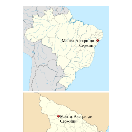
Монти-Алегри-ди-
Сержипи
Монти-Алегри-ди-
Сержипи