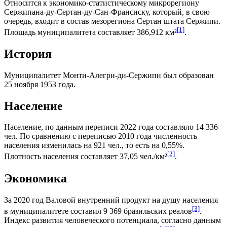
Относится к экономико-статистическому микрорегиону
Сержипана-ду-Сертан-ду-Сан-Франсиску
, который, в свою
очередь, входит в состав мезорегиона
Сертан штата Сержипи
.
[1]
Площадь муниципалитета составляет 386,912 км²
.
История
Муниципалитет Монти-Алегри-ди-Сержипи был образован
25 ноября 1953 года.
Население
Население, по данным переписи 2022 года составляло 14 336
чел. По сравнению с переписью 2010 года численность
населения изменилась на 921 чел., то есть на 0,55%.
[2]
Плотность населения составляет 37,05 чел./км²
.
Экономика
За 2020 год
Валовой внутренний продукт на душу населения
[3]
в муниципалитете составил 9 369
бразильских реалов
.
Индекс развития человеческого потенциала
, согласно данным