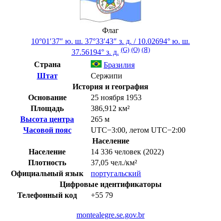
Флаг
10°01′37″ ю. ш.
37°33′43″ з. д.
/
10.02694° ю. ш.
(G)
(O)
(Я)
37.56194° з. д.
Страна
Бразилия
Штат
Сержипи
История и география
Основание
25 ноября 1953
Площадь
386,912 км²
Высота центра
265 м
Часовой пояс
UTC−3:00
,
летом
UTC−2:00
Население
Население
14 336 человек (2022)
Плотность
37,05 чел./км²
Официальный язык
португальский
Цифровые идентификаторы
Телефонный код
+55
79
montealegre.se.gov.br