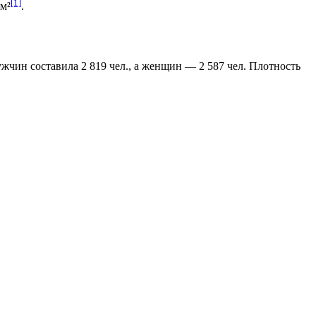
[1]
км²
.
мужчин составила 2 819 чел., а женщин — 2 587 чел. Плотность