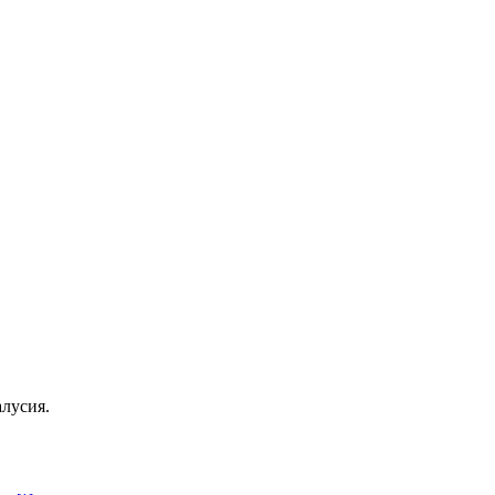
лусия
.