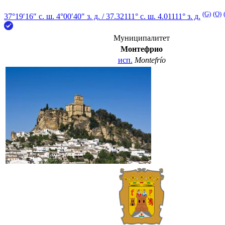
(G)
(O)
37°19′16″ с. ш.
4°00′40″ з. д.
/
37.32111° с. ш. 4.01111° з. д.
Муниципалитет
Монтефрио
исп.
Montefrío