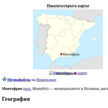
Показать/скрыть карты
Монтефрио
Монтефрио
Медиафайлы
на
Викискладе
Монтефрио
(
исп.
Montefrío
) — муниципалитет в
Испании
, ра
География