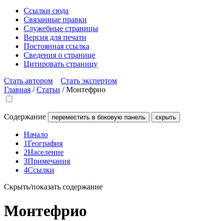
Ссылки сюда
Связанные правки
Служебные страницы
Версия для печати
Постоянная ссылка
Сведения о странице
Цитировать страницу
Стать автором
Стать экспертом
Главная
/
Статьи
/
Монтефрио
Содержание
переместить в боковую панель
скрыть
Начало
1
География
2
Население
3
Примечания
4
Ссылки
Скрыть/показать содержание
Монтефрио