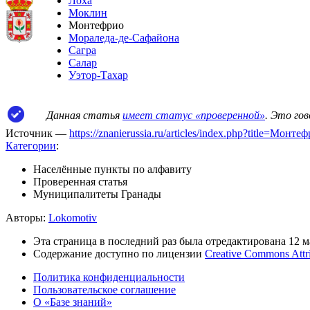
Лоха
Моклин
Монтефрио
Мораледа-де-Сафайона
Сагра
Салар
Уэтор-Тахар
Данная статья
имеет статус «проверенной»
. Это го
Источник —
https://znanierussia.ru/articles/index.php?title=Мон
Категории
:
Населённые пункты по алфавиту
Проверенная статья
Муниципалитеты Гранады
Авторы:
Lokomotiv
Эта страница в последний раз была отредактирована 12 ма
Содержание доступно по лицензии
Creative Commons Attr
Политика конфиденциальности
Пользовательское соглашение
О «Базе знаний»