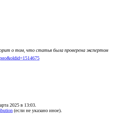
ворит о том, что статья была проверена экспертом
тефрио&oldid=1514675
рта 2025 в 13:03.
ibution
(если не указано иное).