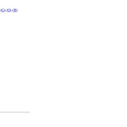
(G)
(O)
(Я)