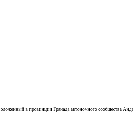
сположенный в провинции
Гранада
автономного сообщества
Анда