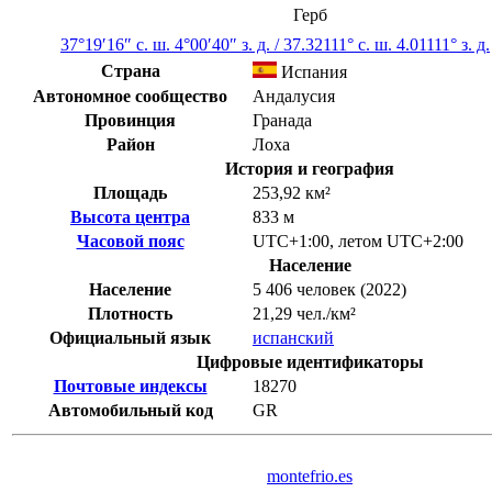
Герб
37°19′16″ с. ш.
4°00′40″ з. д.
/
37.32111° с. ш. 4.01111° з. д.
Страна
Испания
Автономное сообщество
Андалусия
Провинция
Гранада
Район
Лоха
История и география
Площадь
253,92 км²
Высота центра
833 м
Часовой пояс
UTC+1:00
,
летом
UTC+2:00
Население
Население
5 406 человек (2022)
Плотность
21,29 чел./км²
Официальный язык
испанский
Цифровые идентификаторы
Почтовые индексы
18270
Автомобильный код
GR
montefrio.es