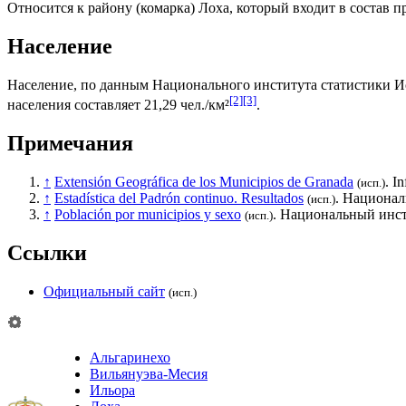
Относится к району (
комарка
)
Лоха
, который входит в состав
Население
Население, по данным
Национального института статистики 
[2]
[3]
населения составляет 21,29 чел./км²
.
Примечания
↑
Extensión Geográfica de los Municipios de Granada
. I
(исп.)
↑
Estadística del Padrón continuo. Resultados
.
Национал
(исп.)
↑
Población por municipios y sexo
.
Национальный инст
(исп.)
Ссылки
Официальный сайт
(исп.)
Альгаринехо
Вильянуэва-Месия
Ильора