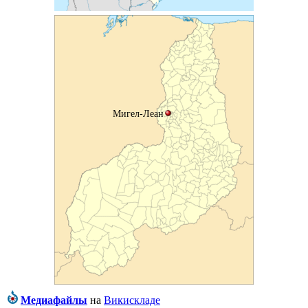
Мигел-Леан
Медиафайлы
на
Викискладе