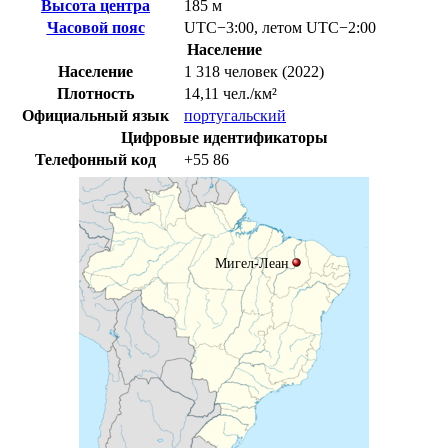
Высота центра
185 м
Часовой пояс
UTC−3:00
,
летом
UTC−2:00
Население
Население
1 318 человек (2022)
Плотность
14,11 чел./км²
Официальный язык
португальский
Цифровые идентификаторы
Телефонный код
+55
86
Мигел-Леан