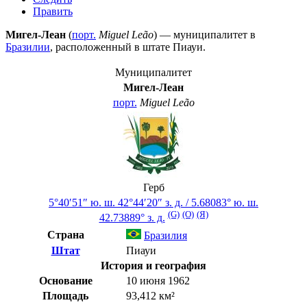
Править
Мигел-Леан
(
порт.
Miguel Leão
) — муниципалитет в
Бразилии
, расположенный в штате
Пиауи
.
Муниципалитет
Мигел-Леан
порт.
Miguel Leão
Герб
5°40′51″ ю. ш.
42°44′20″ з. д.
/
5.68083° ю. ш.
(G)
(O)
(Я)
42.73889° з. д.
Страна
Бразилия
Штат
Пиауи
История и география
Основание
10 июня 1962
Площадь
93,412 км²