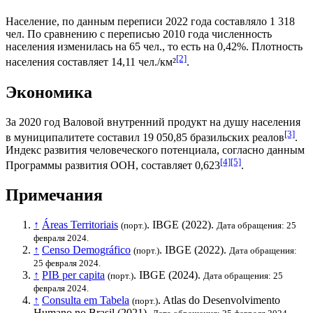
Население, по данным переписи 2022 года составляло 1 318
чел. По сравнению с переписью 2010 года численность
населения изменилась на 65 чел., то есть на 0,42%. Плотность
[2]
населения составляет 14,11 чел./км²
.
Экономика
За 2020 год
Валовой внутренний продукт на душу населения
[3]
в муниципалитете составил 19 050,85
бразильских реалов
.
Индекс развития человеческого потенциала
, согласно данным
[4]
[5]
Программы развития ООН
, составляет 0,623
.
Примечания
↑
Áreas Territoriais
.
IBGE
(2022).
(порт.)
Дата обращения: 25
февраля 2024.
↑
Censo Demográfico
.
IBGE
(2022).
(порт.)
Дата обращения:
25 февраля 2024.
↑
PIB per capita
.
IBGE
(2024).
(порт.)
Дата обращения: 25
февраля 2024.
↑
Consulta em Tabela
. Atlas do Desenvolvimento
(порт.)
Humano no Brasil (2021).