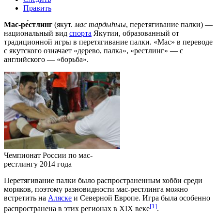
Править
Мас-ре́стлинг
(
якут.
мас тардыhыы
, перетягивание палки) —
национальный вид
спорта
Якутии
, образованный от
традиционной игры в перетягивание палки. «Мас» в переводе
с якутского означает «дерево, палка», «рестлинг» — с
английского — «борьба».
Чемпионат России по мас-
рестлингу 2014 года
Перетягивание палки было распространенным хобби среди
моряков, поэтому разновидности мас-рестлинга можно
встретить на
Аляске
и
Северной Европе
. Игра была особенно
[1]
распространена в этих регионах в
XIX веке
.