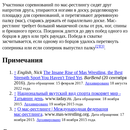
Участники соревнований по мас-рестлингу сидят друг
напротив друга, упираются ногами в доску, разделяющую
площадку для соревнований, и перетягивают деревянную
палку (мас), стараясь держать её параллельно доске. Мас-
рестлинг требует большой мышечной силы от рук, ног, спины
и брюшного пресса. Поединок длится до двух побед одного из
борцов в двух или трёх раундах. Победа в схватке
засчитывается, если одному из борцов удалось перетянуть
[2]
[3]
соперника или если соперник выпустил палку
.
Примечания
↑
English, Nick
The Insane Rise of Mas Wrestling, the Best
Strength Sport You Haven't Tried Yet
.
BarBend
(20 сентября
2016).
Дата обращения: 15 февраля 2017.
Архивировано
18 августа
2022 года.
↑
Национальный якутский вид спорта покоряет мир -
Татьянин день
. www.taday.ru.
Дата обращения: 18 ноября
2015.
Архивировано
19 ноября 2015 года.
↑
О мас-рестлинге | Международная федерация
мас‑рестлинга
. www.mas-wrestling.org.
Дата обращения: 17
ноября 2015.
Архивировано
18 ноября 2015 года.