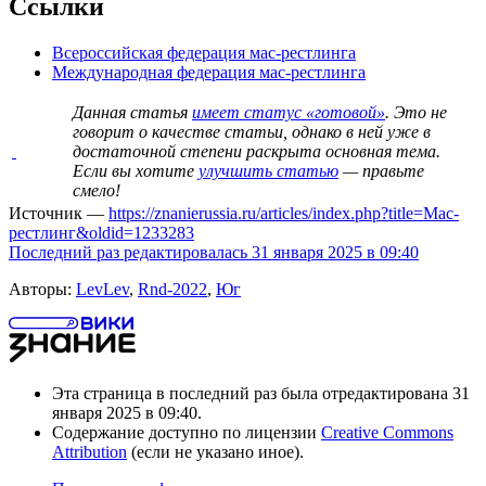
Ссылки
Всероссийская федерация мас-рестлинга
Международная федерация мас-рестлинга
Данная статья
имеет статус «готовой»
. Это не
говорит о
качестве статьи
, однако в ней уже в
достаточной степени раскрыта основная тема.
Если вы хотите
улучшить статью
— правьте
смело!
Источник —
https://znanierussia.ru/articles/index.php?title=Мас-
рестлинг&oldid=1233283
Последний раз редактировалась 31 января 2025 в 09:40
Авторы:
LevLev
,
Rnd-2022
,
Юг
Эта страница в последний раз была отредактирована 31
января 2025 в 09:40.
Содержание доступно по лицензии
Creative Commons
Attribution
(если не указано иное).