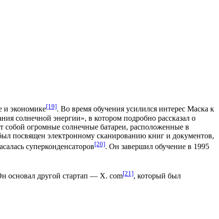
[19]
е и экономике
. Во время обучения усилился интерес Маска к
ания солнечной энергии», в котором подробно рассказал о
ет собой огромные солнечные батареи, расположенные в
д был посвящен электронному сканированию книг и документов,
[20]
асалась суперконденсаторов
. Он завершил обучение в 1995
[21]
Он основал другой стартап — X. com
, который был