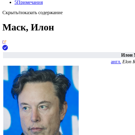
5
Примечания
Скрыть/показать содержание
Маск, Илон
Илон 
англ.
Elon 