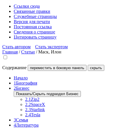
Ссылки сюда
Связанные правки
Служебные страницы
Версия для печати
Постоянная ссылка
Сведения о странице
Цитировать страницу
Стать автором
Стать экспертом
Главная
/
Статьи
/
Маск, Илон
Содержание
переместить в боковую панель
скрыть
Начало
1
Биография
2
Бизнес
Показать/Скрыть подраздел Бизнес
2.1
Zip2
2.2
SpaceX
2.3
Starlink
2.4
Tesla
3
Семья
4
Литература