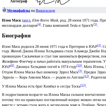
Автограф
Медиафайлы
на
Викискладе
Илон Маск
(
англ.
Elon Reeve Musk
, род. 28 июня 1971 года,
Пре
[4]
[5]
миллиардов долларов
. Глава компаний
Tesla
и
SpaceX
.
Биография
[3]
Илон Маск родился 28 июня 1971 года в Претории в ЮАР
. 
году. Женой Джона Илона Хельдмана стала Альмеда Джейн Нор
провинцию
Саскачеван
и стал там заниматься фермерством, пок
Жозефине Флетчер и начал работать мануальным терапевтом. 
[9]
[10]
ЮАР
. Джошуа Хельдман погиб в 1974 году
. Мать Илона,
[3]
Отцом Илона Маска был инженер Эррол Маск
. Предки Эрро
[12]
Эррола — Кора Амелия Маск — родом из
Англии
. Родител
[13]
У Илона Маска есть брат Кимбал и сестра Тоска
.
В подростковом возрасте на Илона Маска сильное впечатление
потому что на правильно поставленный вопрос можно легко на
вместе с детьми стала жить в загородном доме в
Дурбане
. Чере