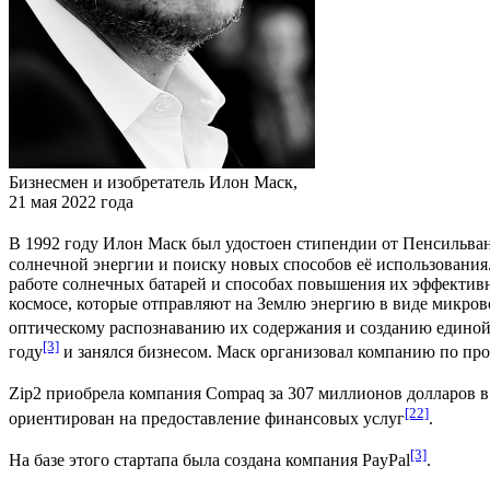
Бизнесмен и изобретатель Илон Маск,
21 мая 2022 года
В 1992 году Илон Маск был удостоен стипендии от
Пенсильван
солнечной энергии и поиску новых способов её использования.
работе солнечных батарей и способах повышения их эффективн
космосе, которые отправляют на Землю энергию в виде микров
оптическому распознаванию их содержания и созданию единой 
[3]
году
и занялся бизнесом. Маск организовал компанию по про
Zip2 приобрела компания
Compaq
за 307 миллионов долларов в 
[22]
ориентирован на предоставление финансовых услуг
.
[3]
На базе этого стартапа была создана компания
PayPal
.