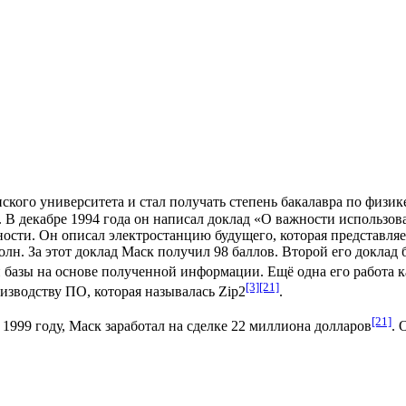
ского университета
и стал получать степень бакалавра по физик
 В декабре 1994 года он написал доклад «О важности использов
ости. Он описал электростанцию будущего, которая представля
олн. За этот доклад Маск получил 98 баллов. Второй его докла
базы на основе полученной информации. Ещё одна его работа к
[3]
[21]
изводству ПО, которая называлась Zip2
.
[21]
1999 году, Маск заработал на сделке 22 миллиона долларов
. 