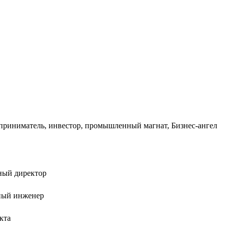
приниматель
,
инвестор
, промышленный магнат, Бизнес-ангел
ьный директор
вный инженер
кта