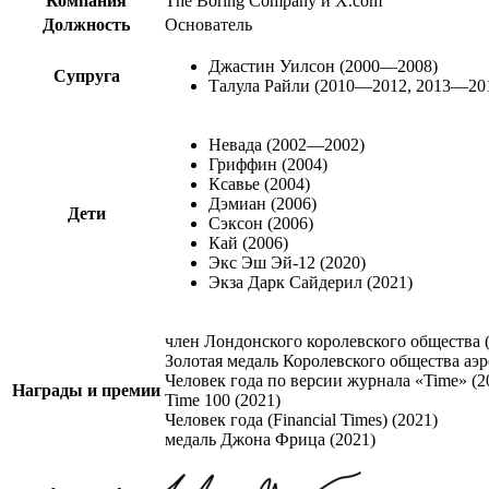
Компания
The Boring Company
и
X.com
Должность
Основатель
Джастин Уилсон
(2000—2008)
Супруга
Талула Райли
(2010—2012, 2013—20
Невада (2002—2002)
Гриффин (2004)
Ксавье (2004)
Дэмиан (2006)
Дети
Сэксон (2006)
Кай (2006)
Экс Эш Эй-12 (2020)
Экза Дарк Сайдерил (2021)
член Лондонского королевского общества
(
Золотая медаль Королевского общества аэр
Человек года по версии журнала «Time»
(2
Награды и премии
Time 100
(2021)
Человек года (Financial Times)
(2021)
медаль Джона Фрица
(2021)