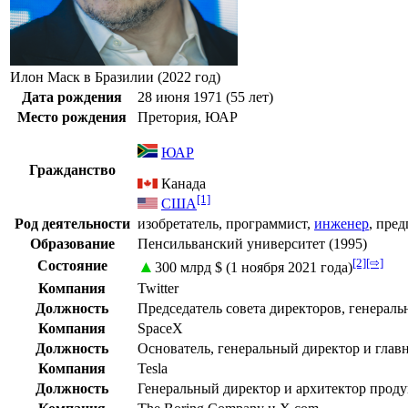
Илон Маск в Бразилии (2022 год)
Дата рождения
28 июня
1971
(55 лет)
Место рождения
Претория
,
ЮАР
ЮАР
Гражданство
Канада
[1]
США
Род деятельности
изобретатель
,
программист
,
инженер
,
пред
Образование
Пенсильванский университет
(1995)
[2]
[⇨]
▲
Состояние
300 млрд $ (1 ноября 2021 года)
Компания
Twitter
Должность
Председатель совета директоров, генерал
Компания
SpaceX
Должность
Основатель, генеральный директор и гла
Компания
Tesla
Должность
Генеральный директор и архитектор проду