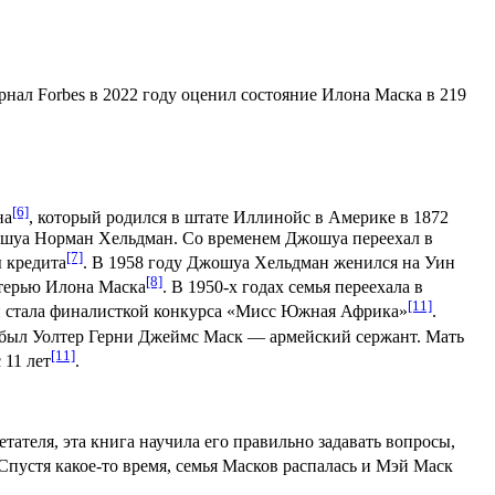
нал Forbes в 2022 году оценил состояние Илона Маска в 219
[6]
на
, который родился в штате Иллинойс в Америке в 1872
жошуа Норман Хельдман. Со временем Джошуа переехал в
[7]
ы кредита
. В 1958 году Джошуа Хельдман женился на Уин
[8]
атерью Илона Маска
. В 1950-х годах семья переехала в
[11]
 и стала финалисткой конкурса «Мисс Южная Африка»
.
 был Уолтер Герни Джеймс Маск — армейский сержант. Мать
[11]
 11 лет
.
ретателя, эта книга научила его правильно задавать вопросы,
 Спустя какое-то время, семья Масков распалась и Мэй Маск