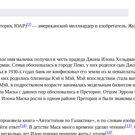
[3]
тория
,
ЮАР
)
— американский миллиардер и изобретатель. Жур
Свое имя мальчик получил в честь прадеда Джона Илона Хельдма
ман. Семья обосновалась в городе Пеко, у них родился сын Д
а в 1930-х годах банк не конфисковал его земли из-за невыплат
У них родились близнецы Кэй и Мэй, Мэй впоследствии стала м
 Мэй, в подростковом возрасте занималась модельным бизнесом
ла Маска с давних пор обосновались в Претории. Отцом Эррола
и Илона Маска росли в одном районе Претории и были знакомы с
 произвела книга «
Автостопом по Галактике
», и по словам изоб
[14]
[15]
йти ответ
. В детстве Маск много времени уделял чтению
.
[16]
з несколько лет Илон принял решение жить с отцом
.