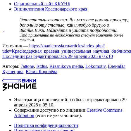
Официальный сайт ККУНБ
Энциклопедия Краснодарского края
Это статья-заготовка. Вы можете помочь проекту,
дополнив эту статью, как и любую другую в
Знание.Вики.
Нажмите и узнайте подробности
.
Это примечание по возможности следует заменить
более
точным
.
Источник —
https://znanierussia.ru/articles/index.php?
title=Краснодарская_краевая_универсальная_научная_библио
Последний раз редактировалась 29 апреля 2025 в 05:10
Авторы:
7attone
,
Istdus
,
Krasnikova media
,
Lokomotiv
,
ЕленаВл
Кузнецова
,
Юлия Королёва
Эта страница в последний раз была отредактирована 29
апреля 2025 в 05:10.
Содержание доступно по лицензии
Creative Commons
Attribution
(если не указано иное).
Политика конфиденциальности
Пользовательское соглашение