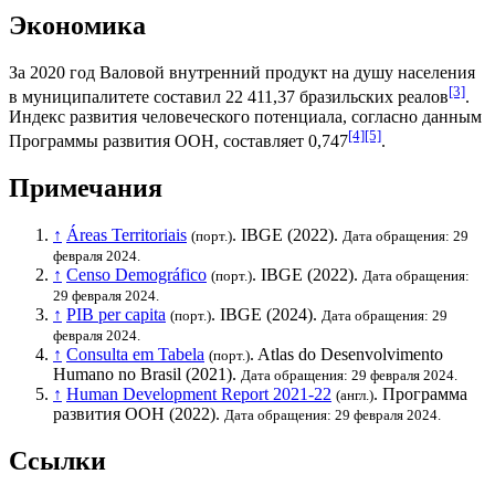
Экономика
За 2020 год
Валовой внутренний продукт на душу населения
[3]
в муниципалитете составил 22 411,37
бразильских реалов
.
Индекс развития человеческого потенциала
, согласно данным
[4]
[5]
Программы развития ООН
, составляет 0,747
.
Примечания
↑
Áreas Territoriais
.
IBGE
(2022).
(порт.)
Дата обращения: 29
февраля 2024.
↑
Censo Demográfico
.
IBGE
(2022).
(порт.)
Дата обращения:
29 февраля 2024.
↑
PIB per capita
.
IBGE
(2024).
(порт.)
Дата обращения: 29
февраля 2024.
↑
Consulta em Tabela
. Atlas do Desenvolvimento
(порт.)
Humano no Brasil (2021).
Дата обращения: 29 февраля 2024.
↑
Human Development Report 2021-22
.
Программа
(англ.)
развития ООН
(2022).
Дата обращения: 29 февраля 2024.
Ссылки