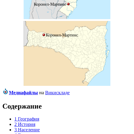
Коронел-Мартинс
Коронел-Мартинс
Медиафайлы
на
Викискладе
Содержание
1
География
2
История
3
Население