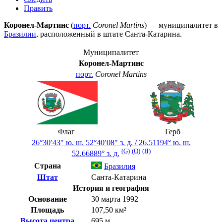
Править
Коронел-Мартинс
(
порт.
Coronel Martins
) — муниципалитет в
Бразилии
, расположенный в штате
Санта-Катарина
.
Муниципалитет
Коронел-Мартинс
порт.
Coronel Martins
Флаг
Герб
26°30′43″ ю. ш.
52°40′08″ з. д.
/
26.51194° ю. ш.
(G)
(O)
(Я)
52.66889° з. д.
Страна
Бразилия
Штат
Санта-Катарина
История и география
Основание
30 марта 1992
Площадь
107,50 км²
Высота центра
695 м