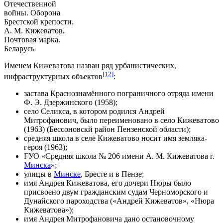
Отечественной
войны. Оборона
Брестской крепости.
А. М. Кижеватов.
Почтовая марка.
Беларусь
Именем Кижеватова назван ряд урбанистических,
[12]
инфраструктурных объектов
:
застава Краснознамённого пограничного отряда имени
Ф. Э. Дзержинского (1958);
село Селикса, в котором родился Андрей
Митрофанович, было переименовано в село Кижеватово
(1963) (
Бессоновскй район
Пензенской области
);
средняя школа в селе Кижеватово носит имя земляка-
героя (1963);
ГУО «Средняя школа № 206 имени А. М. Кижеватова г.
Минска
»;
улицы в
Минске
,
Бресте
и в
Пензе
;
имя Андрея Кижеватова, его дочери Нюры было
присвоено двум гражданским судам Черноморского и
Дунайского пароходства («Андрей Кижеватов», «Нюра
Кижеватова»);
имя Андрея Митрофановича дано остановочному