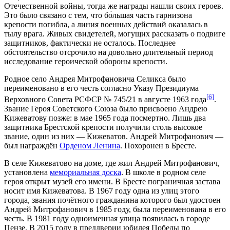
Отечественной войны
, тогда же награды нашли своих героев.
Это было связано с тем, что бо́льшая часть
гарнизона
крепости погибла, а линия военных действий оказалась в
тылу врага. Живых свидетелей, могущих рассказать о подвиге
защитников, фактически не осталось. Последнее
обстоятельство отсрочило на довольно длительный период
исследование героической обороны крепости.
Родное село Андрея Митрофановича Селикса было
переименовано в его честь согласно Указу Президиума
[6]
Верховного Совета РСФСР № 745/21 в августе 1963 года
.
Звание
Героя Советского Союза
было присвоено Андрею
Кижеватову позже: в мае
1965
года посмертно. Лишь два
защитника Брестской крепости получили столь высокое
звание, один из них — Кижеватов. Андрей Митрофанович —
был награждён
Орденом Ленина
. Похоронен в
Бресте
.
В селе
Кижеватово
на доме, где жил Андрей Митрофанович,
установлена
мемориальная доска
. В школе в родном селе
героя открыт музей его имени. В Бресте пограничная застава
носит имя Кижеватова. В 1967 году одна из улиц этого
города, звания почётного гражданина которого был удостоен
Андрей Митрофанович в 1985 году, была переименована в его
честь. В 1981 году одноименная улица появилась в городе
Пензе. В 2015 году в преддверии юбилея Победы по