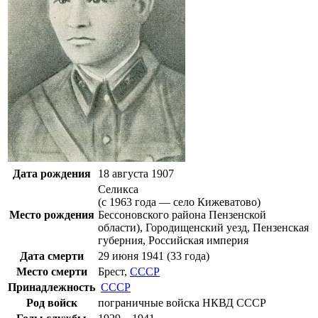
Дата рождения
18 августа
1907
Селикса
(с 1963 года — село
Кижеватово
)
Место рождения
Бессоновского района Пензенской
области),
Городищенский уезд
,
Пензенская
губерния
,
Российская империя
Дата смерти
29 июня
1941
(33 года)
Место смерти
Брест
,
СССР
Принадлежность
СССР
Род войск
пограничные войска НКВД СССР