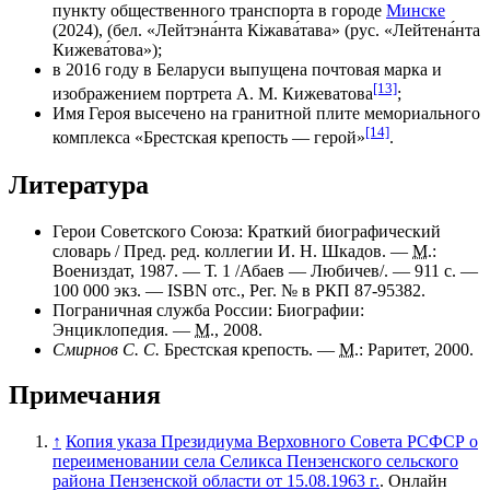
пункту общественного транспорта в городе
Минске
(2024), (бел. «Лейтэна́нта Кіжава́тава» (рус. «Лейтена́нта
Кижева́това»);
в 2016 году в Беларуси выпущена почтовая марка и
[13]
изображением портрета А. М. Кижеватова
;
Имя Героя высечено на гранитной плите мемориального
[14]
комплекса «Брестская крепость — герой»
.
Литература
Герои Советского Союза: Краткий биографический
словарь / Пред. ред. коллегии
И. Н. Шкадов
. —
М.
:
Воениздат
, 1987. — Т. 1 /Абаев — Любичев/. — 911 с. —
100 000 экз.
— ISBN отс., Рег. № в
РКП
87-95382.
Пограничная служба России: Биографии:
Энциклопедия. —
М.
, 2008.
Смирнов С. С.
Брестская крепость. —
М.
: Раритет, 2000.
Примечания
↑
Копия указа Президиума Верховного Совета РСФСР о
переименовании села Селикса Пензенского сельского
района Пензенской области от 15.08.1963 г.
. Онлайн