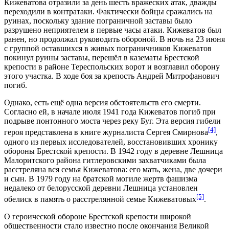
Кижеватова отразили за день шесть вражеских атак, дважды
переходили в контратаки. Фактически бойцы сражались на
руинах, поскольку здание пограничной заставы было
разрушено неприятелем в первые часы атаки. Кижеватов был
ранен, но продолжал руководить обороной. В ночь на
23 июня
с группой оставшихся в живых пограничников Кижеватов
покинул руины заставы, перешёл в казематы
Брестской
крепости
в районе
Тереспольских ворот
и возглавил оборо­ну
этого участка. В ходе боя за крепость Андрей Митрофанович
погиб.
Однако, есть ещё одна версия обстоятельств его смерти.
Согласно ей, в начале июля 1941 года Кижеватов погиб при
подрыве
понтонного моста
через реку
Буг
. Эта версия гибели
[4]
героя представлена в книге журналиста
Сергея Смирнова
,
одного из первых исследователей, восстановивших хронику
обороны
Брестской крепости
. В
1942 году
в деревне
Лешница
Малоритского района
гитлеровскими захватчиками была
расстреляна вся семья Кижеватова: его мать, жена, две дочери
и сын. В
1979 году
на братской могиле жертв фашизма
недалеко от белорусской деревни Лешница установлен
[5]
обелиск в память о расстрелянной семье Кижеватовых
.
О героической обороне Брестской крепости широкой
общественности стало известно после окончания
Великой