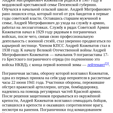
Андрей Митрофанович Кижеватов родился в
1907 году
в
мордовской крестьянской семье
Пензенской губернии
.
Обучался в начальной сельской школе. Андрей Митрофанович
рано лишился отца, который погиб от рук бандитов в первые
годы советской власти. Оставшись старшим мужчиной в
семье, Андрей Митрофанович до ухода на службу в армию,
работал на лесозаготовках. Службу в рядах
Советской Армии
Кижеватов начал в
1929 году
рядовым в пограничных
войсках, после чего, связав свою профессиональную
деятельность с военной стезёй, стал уверенно продвигаться по
карьерной лестнице. Членом
КПСС
Андрей Кижеватов стал в
1938 году
. К началу
Великой Отечественной войны
Андрей
Митрофанович Кижеватов — начальник 9 погранзаставы
17-
го Брестского пограничного отряда
(по подчинению это
[3]
войска
НКВД
), с конца первой военной зимы —
лейтенант
.
Пограничная застава, оборону которой возглавил Кижеватов,
одна из первых приняла на себя удар неприятеля в рассветные
часы
22 июня
1941 года
. Участники обороны, пережившие
обстрел вражеской артиллерии, штурм,
бомбардировку
,
надеялись на помощь регулярных частей
Красной армии
.
После решения защитников прорываться из окружённой
крепости
, Андрей Кижеватов возглавил семнадцать бойцов,
оставшихся в крепости и оказавших сопротивление врагу,
несмотря на ранения. Пограничники под командованием