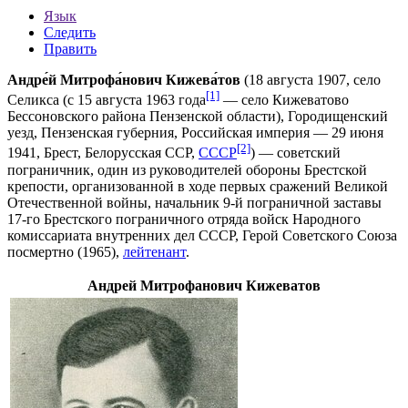
Язык
Следить
Править
Андре́й Митрофа́нович Кижева́тов
(
18 августа
1907
, село
[1]
Селикса (с 15 августа 1963 года
— село
Кижеватово
Бессоновского района
Пензенской области
),
Городищенский
уезд
,
Пензенская губерния
,
Российская империя
—
29 июня
[2]
1941
,
Брест
,
Белорусская ССР
,
СССР
) — советский
пограничник, один из руководителей обороны
Брестской
крепости,
организованной в ходе первых сражений
Великой
Отечественной войны
, начальник 9-й пограничной заставы
17-го Брестского пограничного отряда войск
Народного
комиссариата внутренних дел СССР
,
Герой Советского Союза
посмертно (
1965
),
лейтенант
.
Андрей Митрофанович Кижеватов