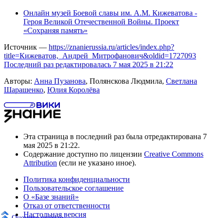
Онлайн музей Боевой славы им. А.М. Кижеватова -
Героя Великой Отечественной Войны. Проект
«Сохраняя память»
Источник —
https://znanierussia.ru/articles/index.php?
title=Кижеватов,_Андрей_Митрофанович&oldid=1727093
Последний раз редактировалась 7 мая 2025 в 21:22
Авторы:
Анна Пузанова
, Полянскова Людмила,
Светлана
Шарашенко
,
Юлия Королёва
Эта страница в последний раз была отредактирована 7
мая 2025 в 21:22.
Содержание доступно по лицензии
Creative Commons
Attribution
(если не указано иное).
Политика конфиденциальности
Пользовательское соглашение
О «Базе знаний»
Отказ от ответственности
Настольная версия
Оцените статью