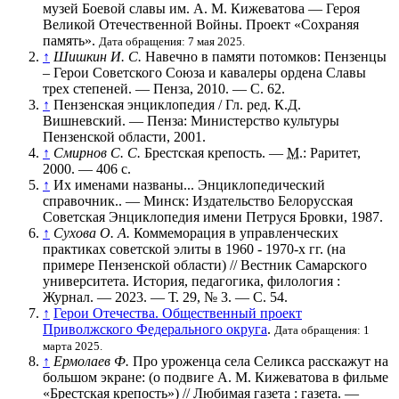
музей Боевой славы им. А. М. Кижеватова — Героя
Великой Отечественной Войны. Проект «Сохраняя
память».
Дата обращения: 7 мая 2025.
↑
Шишкин И. С.
Навечно в памяти потомков: Пензенцы
– Герои Советского Союза и кавалеры ордена Славы
трех степеней. — Пенза, 2010. — С. 62.
↑
Пензенская энциклопедия / Гл. ред. К.Д.
Вишневский. — Пенза: Министерство культуры
Пензенской области, 2001.
↑
Смирнов С. С.
Брестская крепость. —
М.
: Раритет,
2000. — 406 с.
↑
Их именами названы... Энциклопедический
справочник.. — Минск: Издательство Белорусская
Советская Энциклопедия имени Петруся Бровки, 1987.
↑
Сухова О. А.
Коммеморация в управленческих
практиках советской элиты в 1960 - 1970-х гг. (на
примере Пензенской области) // Вестник Самарского
университета. История, педагогика, филология :
Журнал. — 2023. —
Т. 29
,
№ 3
. —
С. 54
.
↑
Герои Отечества. Общественный проект
Приволжского Федерального округа
.
Дата обращения: 1
марта 2025.
↑
Ермолаев Ф.
Про уроженца села Селикса расскажут на
большом экране: (о подвиге А. М. Кижеватова в фильме
«Брестская крепость») // Любимая газета : газета. —