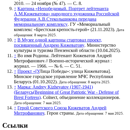
2010. — 24 ноября (
№ 47
). —
С. 8
.
↑
Картина «Непобедимый. Портрет лейтенанта
А.М.Кижеватова» народного художника Российской
Федерации А.В.Стекольщикова передана
мемориальному комплексу
. ГУ «Мемориальный
комплекс «Брестская крепость-герой» (21.11.2023).
Дата
обращения: 8 марта 2025.
↑
В Музее одной картины стартовал проект,
посвященный Андрею Кижеватову
. Министерство
культуры и туризма Пензенской области (10.04.2025).
↑
Во имя Родины. Лейтенант Кижеватов Андрей
Митрофанович // Военно-исторический журнал :
журнал. — 1966. —
№ 6
. —
С. 51
.
↑
Проект «[У
Лица Победы»: улица Кижеватова]
.
Минское городское управление МЧС Республики
Беларусь (01.10.2022).
Дата обращения: 8 марта 2025.
↑
Марка: Andrey Kizhevatov (1907-1941)
(Беларусь(Beginning of Great Patriotic War - Defense of
Brest Fortress)
. Colnect, объединение коллекционеров.
Дата обращения: 7 мая 2025.
↑
Герой Советского Союза Кижеватов Андрей
Митрофанович
. Герои страны.
Дата обращения: 7 мая 2025.
Ссылки