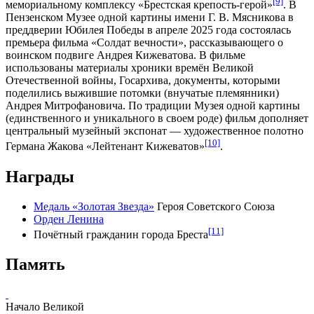
[9]
мемориальному комплексу «Брестская крепость-герой»
. В
Пензенском Музее одной картины имени Г. В. Мясникова
в
преддверии Юбилея Победы в апреле 2025 года состоялась
премьера фильма «
Солдат вечности»
, рассказывающего о
воинском подвиге Андрея Кижеватова. В фильме
использованы материалы хроники времён Великой
Отечественной войны,
Госархива
, документы, которыми
поделились выжившие потомки (внучатые племянники)
Андрея Митрофановича. По традиции Музея одной картины
(единственного и уникального в своем роде) фильм дополняет
центральный музейный экспонат — художественное полотно
[10]
Германа Жакова
«
Лейтенант Кижеватов»
.
Награды
Медаль «Золотая Звезда»
Героя Советского Союза
Орден Ленина
[11]
Почётный гражданин города Бреста
Память
Начало Великой