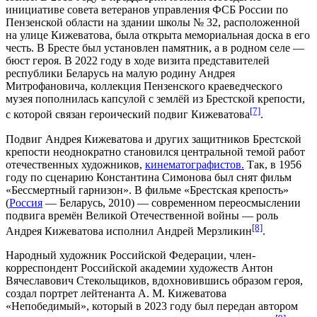
инициативе совета ветеранов управления
ФСБ
России по
Пензенской области на здании школы № 32, расположенной
на улице Кижеватова, была открыта мемориальная доска в его
честь. В Бресте был установлен памятник, а в родном селе —
бюст героя. В 2022 году в ходе визита представителей
республики Беларусь на малую родину Андрея
Митрофановича, коллекция Пензенского краеведческого
музея пополнилась капсулой с землёй из Брестской крепости,
[7]
с которой связан героический подвиг Кижеватова
.
Подвиг Андрея Кижеватова и других защитников
Брестской
крепости
неоднократно становился центральной темой работ
отечественных художников,
кинематографистов.
Так, в
1956
году по сценарию
Константина Симонова
был снят фильм
«Бессмертный гарнизон».
В фильме
«Брестская крепость»
(
Россия
—
Беларусь
,
2010
) — современном переосмыслении
подвига времён Великой Отечественной войны — роль
[8]
Андрея Кижеватова исполнил
Андрей Мерзликин
.
Народный художник Российской Федерации, член-
корреспондент
Российской академии художеств
Антон
Вячеславович Стекольщиков
, вдохновившись образом героя,
создал портрет лейтенанта А. М. Кижеватова
«Непобедимый», который в 2023 году был передан автором