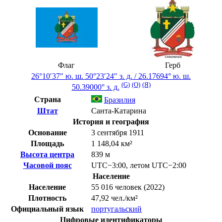
Флаг
Герб
26°10′37″ ю. ш.
50°23′24″ з. д.
/
26.17694° ю. ш.
(G)
(O)
(Я)
50.39000° з. д.
Страна
Бразилия
Штат
Санта-Катарина
История и география
Основание
3 сентября 1911
Площадь
1 148,04 км²
Высота центра
839 м
Часовой пояс
UTC−3:00
,
летом
UTC−2:00
Население
Население
55 016 человек (2022)
Плотность
47,92 чел./км²
Официальный язык
португальский
Цифровые идентификаторы