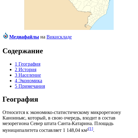
Медиафайлы
на
Викискладе
Содержание
1
География
2
История
3
Население
4
Экономика
5
Примечания
География
Относится к экономико-статистическому микрорегиону
Каноиньяс
, который, в свою очередь, входит в состав
мезорегиона
Север штата Санта-Катарина
. Площадь
[1]
муниципалитета составляет 1 148,04 км²
.