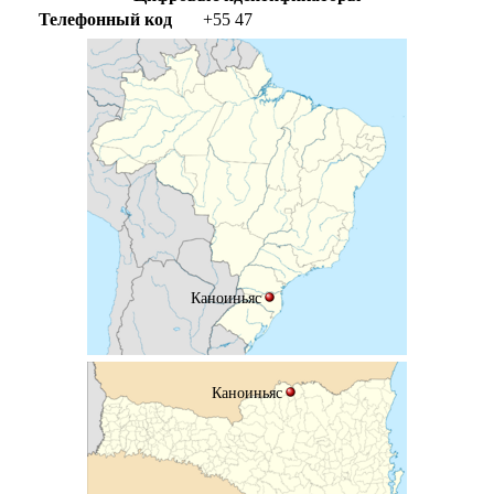
Телефонный код
+55
47
Каноиньяс
Каноиньяс