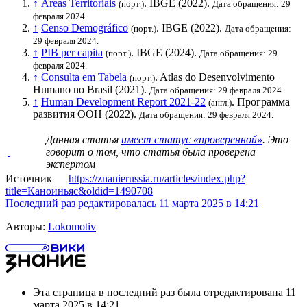
↑
Áreas Territoriais
.
IBGE
(2022).
(порт.)
Дата обращения: 29
февраля 2024.
↑
Censo Demográfico
.
IBGE
(2022).
(порт.)
Дата обращения:
29 февраля 2024.
↑
PIB per capita
.
IBGE
(2024).
(порт.)
Дата обращения: 29
февраля 2024.
↑
Consulta em Tabela
. Atlas do Desenvolvimento
(порт.)
Humano no Brasil (2021).
Дата обращения: 29 февраля 2024.
↑
Human Development Report 2021-22
.
Программа
(англ.)
развития ООН
(2022).
Дата обращения: 29 февраля 2024.
Данная статья
имеет статус «проверенной»
. Это
говорит о том, что статья была проверена
экспертом
Источник —
https://znanierussia.ru/articles/index.php?
title=Каноиньяс&oldid=1490708
Последний раз редактировалась 11 марта 2025 в 14:21
Авторы:
Lokomotiv
Эта страница в последний раз была отредактирована 11
марта 2025 в 14:21.