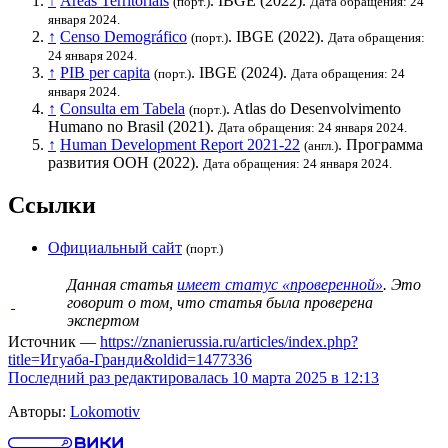
↑
Áreas Territoriais
.
IBGE
(2022).
(порт.)
Дата обращения: 24
января 2024.
↑
Censo Demográfico
.
IBGE
(2022).
(порт.)
Дата обращения:
24 января 2024.
↑
PIB per capita
.
IBGE
(2024).
(порт.)
Дата обращения: 24
января 2024.
↑
Consulta em Tabela
. Atlas do Desenvolvimento
(порт.)
Humano no Brasil (2021).
Дата обращения: 24 января 2024.
↑
Human Development Report 2021-22
.
Программа
(англ.)
развития ООН
(2022).
Дата обращения: 24 января 2024.
Ссылки
Официальный сайт
(порт.)
Данная статья
имеет статус «проверенной»
. Это
говорит о том, что статья была проверена
экспертом
Источник —
https://znanierussia.ru/articles/index.php?
title=Игуаба-Гранди&oldid=1477336
Последний раз редактировалась 10 марта 2025 в 12:13
Авторы:
Lokomotiv