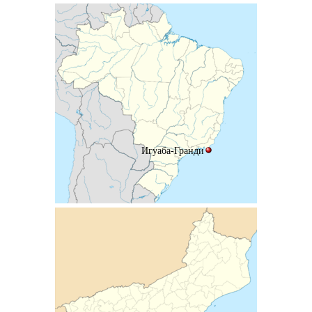
Игуаба-Гранди