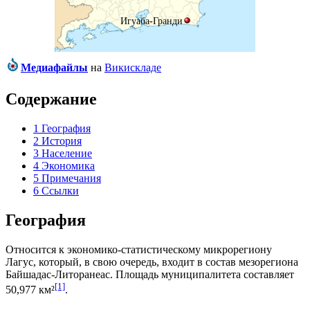
Игуаба-Гранди
Медиафайлы
на
Викискладе
Содержание
1
География
2
История
3
Население
4
Экономика
5
Примечания
6
Ссылки
География
Относится к экономико-статистическому микрорегиону
Лагус
, который, в свою очередь, входит в состав мезорегиона
Байшадас-Литоранеас
. Площадь муниципалитета составляет
[1]
50,977 км²
.