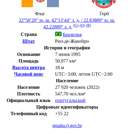
Флаг
Герб
22°50′20″ ю. ш.
42°13′44″ з. д.
/
22.83889° ю. ш.
(G)
(O)
(Я)
42.22889° з. д.
Страна
Бразилия
Штат
Рио-де-Жанейро
История и география
Основание
7 июня 1995
Площадь
50,977 км²
Высота центра
18 м
Часовой пояс
UTC−3:00
,
летом
UTC−2:00
Население
Население
27 920 человек (2022)
Плотность
547,70 чел./км²
Официальный язык
португальский
Цифровые идентификаторы
Телефонный код
+55
22
iguaba.rj.gov.br