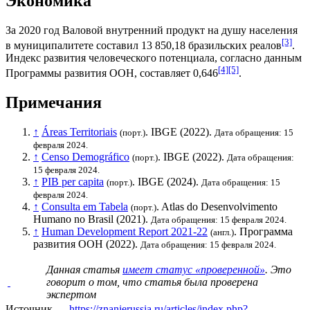
Экономика
За 2020 год
Валовой внутренний продукт на душу населения
[3]
в муниципалитете составил 13 850,18
бразильских реалов
.
Индекс развития человеческого потенциала
, согласно данным
[4]
[5]
Программы развития ООН
, составляет 0,646
.
Примечания
↑
Áreas Territoriais
.
IBGE
(2022).
(порт.)
Дата обращения: 15
февраля 2024.
↑
Censo Demográfico
.
IBGE
(2022).
(порт.)
Дата обращения:
15 февраля 2024.
↑
PIB per capita
.
IBGE
(2024).
(порт.)
Дата обращения: 15
февраля 2024.
↑
Consulta em Tabela
. Atlas do Desenvolvimento
(порт.)
Humano no Brasil (2021).
Дата обращения: 15 февраля 2024.
↑
Human Development Report 2021-22
.
Программа
(англ.)
развития ООН
(2022).
Дата обращения: 15 февраля 2024.
Данная статья
имеет статус «проверенной»
. Это
говорит о том, что статья была проверена
экспертом
Источник —
https://znanierussia.ru/articles/index.php?