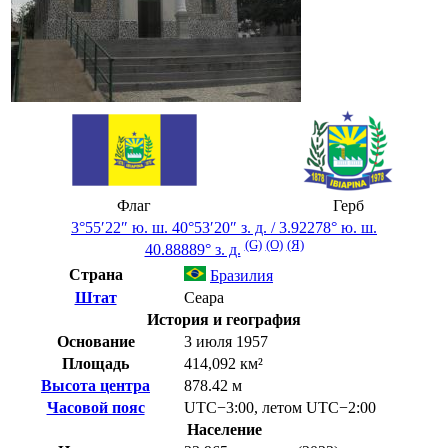
Флаг
Герб
3°55′22″ ю. ш.
40°53′20″ з. д.
/
3.92278° ю. ш.
(G)
(O)
(Я)
40.88889° з. д.
Страна
Бразилия
Штат
Сеара
История и география
Основание
3 июля 1957
Площадь
414,092 км²
Высота центра
878.42 м
Часовой пояс
UTC−3:00
,
летом
UTC−2:00
Население