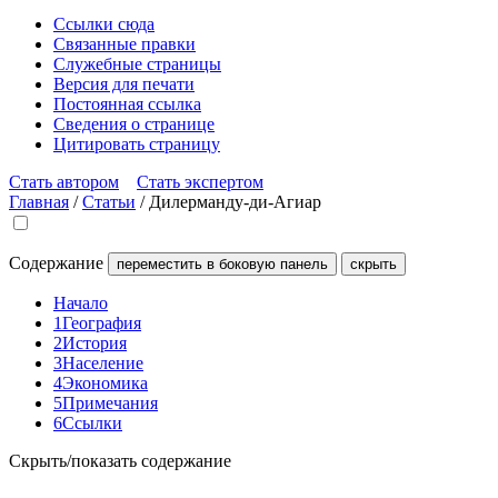
Ссылки сюда
Связанные правки
Служебные страницы
Версия для печати
Постоянная ссылка
Сведения о странице
Цитировать страницу
Стать автором
Стать экспертом
Главная
/
Статьи
/
Дилерманду-ди-Агиар
Содержание
переместить в боковую панель
скрыть
Начало
1
География
2
История
3
Население
4
Экономика
5
Примечания
6
Ссылки
Скрыть/показать содержание