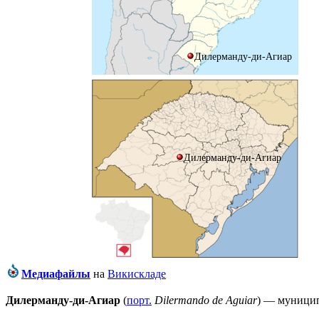
Дилерманду-ди-Агиар
Дилерманду-ди-Агиар
Медиафайлы
на
Викискладе
Дилерманду-ди-Агиар
(
порт.
Dilermando de Aguiar
) — муници