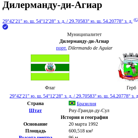
Дилерманду-ди-Агиар
(G
29°42′21″ ю. ш.
54°12′28″ з. д.
/
29.70583° ю. ш. 54.20778° з. д.
Муниципалитет
Дилерманду-ди-Агиар
порт.
Dilermando de Aguiar
Флаг
Герб
29°42′21″ ю. ш.
54°12′28″ з. д.
/
29.70583° ю. ш. 54.20778° з. д
Страна
Бразилия
Штат
Риу-Гранди-ду-Сул
История и география
Основание
20 марта 1992
Площадь
600,518 км²
Высота центра
96 м