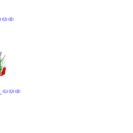
)
(O)
(Я)
(G)
(O)
(Я)
.