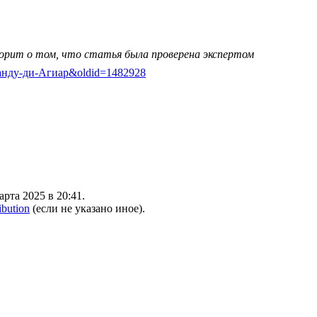
ворит о том, что статья была проверена экспертом
лерманду-ди-Агиар&oldid=1482928
рта 2025 в 20:41.
ibution
(если не указано иное).