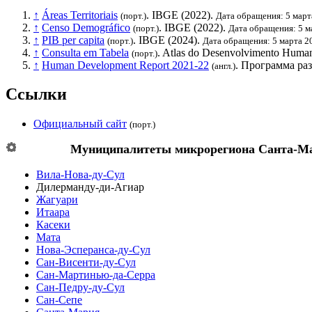
↑
Áreas Territoriais
.
IBGE
(2022).
(порт.)
Дата обращения: 5 март
↑
Censo Demográfico
.
IBGE
(2022).
(порт.)
Дата обращения: 5 м
↑
PIB per capita
.
IBGE
(2024).
(порт.)
Дата обращения: 5 марта 2
↑
Consulta em Tabela
. Atlas do Desenvolvimento Human
(порт.)
↑
Human Development Report 2021-22
.
Программа ра
(англ.)
Ссылки
Официальный сайт
(порт.)
Муниципалитеты микрорегиона
Санта-М
Вила-Нова-ду-Сул
Дилерманду-ди-Агиар
Жагуари
Итаара
Касеки
Мата
Нова-Эсперанса-ду-Сул
Сан-Висенти-ду-Сул
Сан-Мартинью-да-Серра
Сан-Педру-ду-Сул
Сан-Сепе