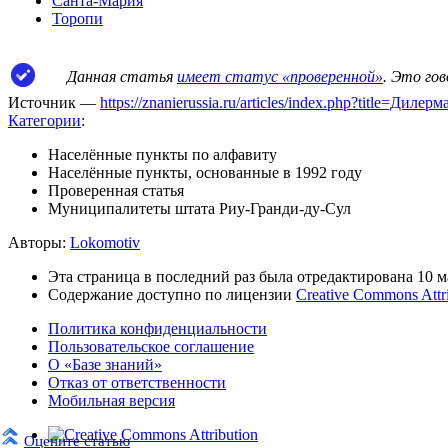
Санта-Мария
Торопи
Данная статья
имеет статус «проверенной»
. Это го
Источник —
https://znanierussia.ru/articles/index.php?title=Ди
Категории
:
Населённые пункты по алфавиту
Населённые пункты, основанные в 1992 году
Проверенная статья
Муниципалитеты штата Риу-Гранди-ду-Сул
Авторы:
Lokomotiv
Эта страница в последний раз была отредактирована 10 ма
Содержание доступно по лицензии
Creative Commons Attr
Политика конфиденциальности
Пользовательское соглашение
О «Базе знаний»
Отказ от ответственности
Мобильная версия
Оцените статью