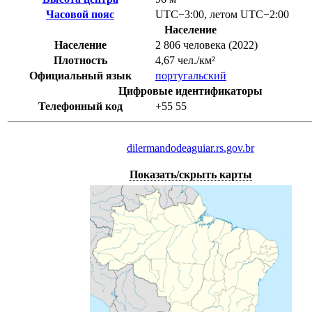
Часовой пояс
UTC−3:00
,
летом
UTC−2:00
Население
Население
2 806 человека (2022)
Плотность
4,67 чел./км²
Официальный язык
португальский
Цифровые идентификаторы
Телефонный код
+55
55
dilermandodeaguiar.rs.gov.br
Показать/скрыть карты