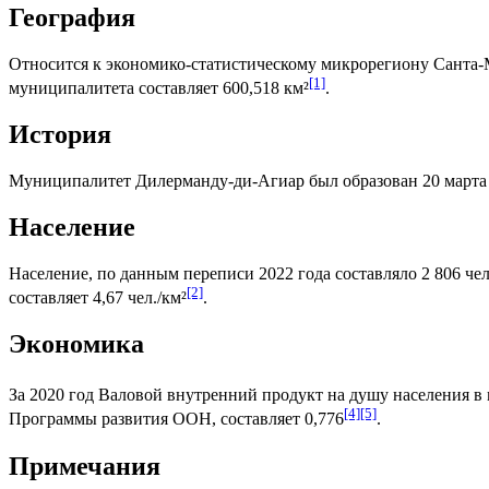
География
Относится к экономико-статистическому микрорегиону
Санта-
[1]
муниципалитета составляет 600,518 км²
.
История
Муниципалитет Дилерманду-ди-Агиар был образован 20 марта 
Население
Население, по данным переписи 2022 года составляло 2 806 чел
[2]
составляет 4,67 чел./км²
.
Экономика
За 2020 год
Валовой внутренний продукт на душу населения
в 
[4]
[5]
Программы развития ООН
, составляет 0,776
.
Примечания